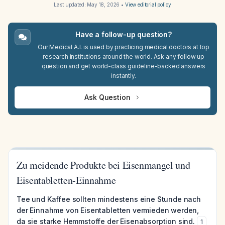
Last updated:
May 18, 2026
•
View editorial policy
Have a follow-up question?
Our Medical A.I. is used by practicing medical doctors at top
research institutions around the world. Ask any follow up
question and get world-class guideline-backed answers
instantly.
Ask Question
Zu meidende Produkte bei Eisenmangel und
Eisentabletten-Einnahme
Tee und Kaffee sollten mindestens eine Stunde nach
der Einnahme von Eisentabletten vermieden werden,
da sie starke Hemmstoffe der Eisenabsorption sind.
1