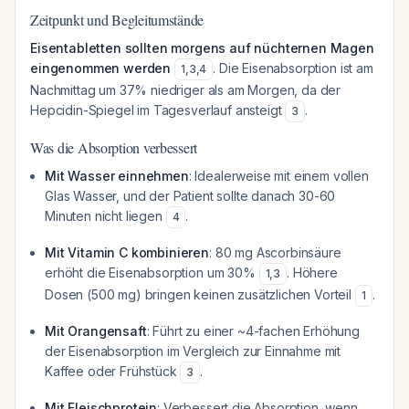
Zeitpunkt und Begleitumstände
Eisentabletten sollten morgens auf nüchternen Magen
eingenommen werden
. Die Eisenabsorption ist am
1
,
3
,
4
Nachmittag um 37% niedriger als am Morgen, da der
Hepcidin-Spiegel im Tagesverlauf ansteigt
.
3
Was die Absorption verbessert
Mit Wasser einnehmen
: Idealerweise mit einem vollen
Glas Wasser, und der Patient sollte danach 30-60
Minuten nicht liegen
.
4
Mit Vitamin C kombinieren
: 80 mg Ascorbinsäure
erhöht die Eisenabsorption um 30%
. Höhere
1
,
3
Dosen (500 mg) bringen keinen zusätzlichen Vorteil
.
1
Mit Orangensaft
: Führt zu einer ~4-fachen Erhöhung
der Eisenabsorption im Vergleich zur Einnahme mit
Kaffee oder Frühstück
.
3
Mit Fleischprotein
: Verbessert die Absorption, wenn