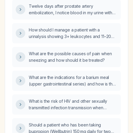
Twelve days after prostate artery
embolization, I notice blood in my urine with
almost every void; is this normal and what
management steps should I take?
How should I manage a patient with a
urinalysis showing 3+ leukocytes and 11–20
white blood cells per high-power field?
What are the possible causes of pain when
sneezing and how should it be treated?
What are the indications for a barium meal
(upper gastrointestinal series) and how is the
procedure performed?
What is the risk of HIV and other sexually
transmitted infection transmission when
receiving oral sex (fellatio) without a condom
in an otherwise healthy adult?
Should a patient who has been taking
bupropion (Wellbutrin) 150 mg daily for two