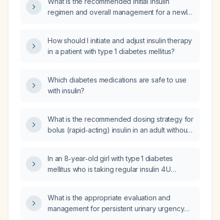
What is the recommended initial insulin
regimen and overall management for a newly
diagnosed patient with type 1 diabetes
mellitus?
How should I initiate and adjust insulin therapy
in a patient with type 1 diabetes mellitus?
Which diabetes medications are safe to use
with insulin?
What is the recommended dosing strategy for
bolus (rapid‑acting) insulin in an adult without
contraindications?
In an 8‑year‑old girl with type 1 diabetes
mellitus who is taking regular insulin 4 U
before each meal and NPH insulin 8 U at
bedtime but remains uncontrolled, what is the
What is the appropriate evaluation and
next step in management?
management for persistent urinary urgency
and bladder irritation seven days after