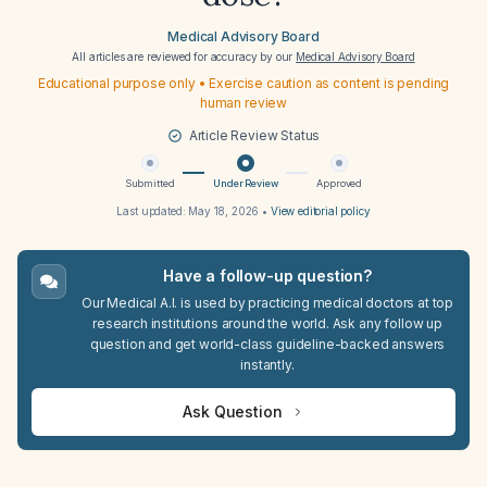
Medical Advisory Board
All articles are reviewed for accuracy by our
Medical Advisory Board
Educational purpose only • Exercise caution as content is pending
human review
Article Review Status
Submitted
Under Review
Approved
Last updated:
May 18, 2026
•
View editorial policy
Have a follow-up question?
Our Medical A.I. is used by practicing medical doctors at top
research institutions around the world. Ask any follow up
question and get world-class guideline-backed answers
instantly.
Ask Question