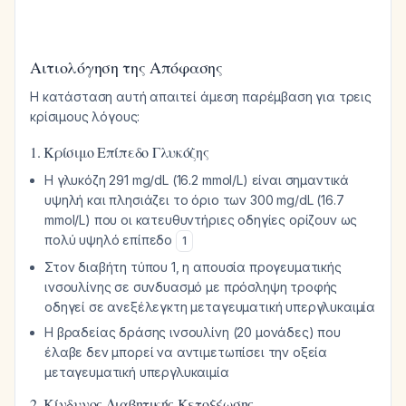
Αιτιολόγηση της Απόφασης
Η κατάσταση αυτή απαιτεί άμεση παρέμβαση για τρεις
κρίσιμους λόγους:
1. Κρίσιμο Επίπεδο Γλυκόζης
Η γλυκόζη 291 mg/dL (16.2 mmol/L) είναι σημαντικά
υψηλή και πλησιάζει το όριο των 300 mg/dL (16.7
mmol/L) που οι κατευθυντήριες οδηγίες ορίζουν ως
πολύ υψηλό επίπεδο
1
Στον διαβήτη τύπου 1, η απουσία προγευματικής
ινσουλίνης σε συνδυασμό με πρόσληψη τροφής
οδηγεί σε ανεξέλεγκτη μεταγευματική υπεργλυκαιμία
Η βραδείας δράσης ινσουλίνη (20 μονάδες) που
έλαβε δεν μπορεί να αντιμετωπίσει την οξεία
μεταγευματική υπεργλυκαιμία
2. Κίνδυνος Διαβητικής Κετοξέωσης