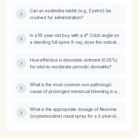
catheter removal following aquablation,
Can an ezetimibe tablet (e.g., Ezetrol) be
transurethral resection of the prostate
crushed for administration?
(TURP), and prostate arterial embolization,
given negative urine cultures?
In a 16-year-old boy with a 4° Cobb angle on
a standing full-spine X-ray, does this indicate
scoliosis and require treatment?
How effective is desonide ointment (0.05%)
for mild-to-moderate periodic dermatitis?
What is the most common non‑pathologic
cause of prolonged menstrual bleeding in an
11‑year‑old girl?
What is the appropriate dosage of Nesivine
(oxymetazoline) nasal spray for a 2-year-old
child?