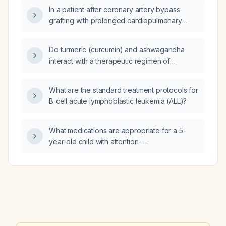
an otherwise healthy adult with an
In a patient after coronary artery bypass
uncomplicated lower respiratory infection?
grafting with prolonged cardiopulmonary
bypass time and myocardial stunning, which
type of ventricular tachycardia—
Do turmeric (curcumin) and ashwagandha
monomorphic or polymorphic—is associated
interact with a therapeutic regimen of
with scarred myocardium?
aripiprazole, risperidone, lamotrigine, and
sertraline?
What are the standard treatment protocols for
B‑cell acute lymphoblastic leukemia (ALL)?
What medications are appropriate for a 5-
year-old child with attention-
deficit/hyperactivity disorder and associated
anger or irritability?