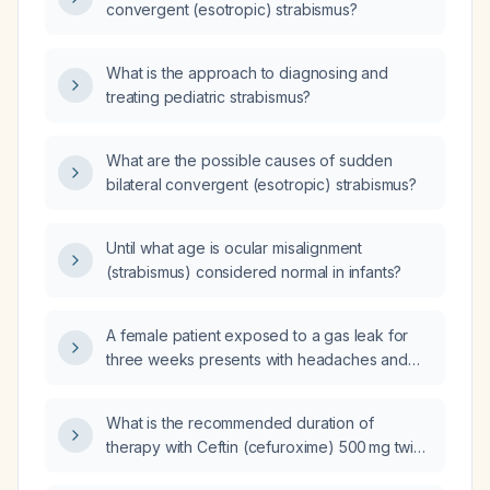
convergent (esotropic) strabismus?
What is the approach to diagnosing and
treating pediatric strabismus?
What are the possible causes of sudden
bilateral convergent (esotropic) strabismus?
Until what age is ocular misalignment
(strabismus) considered normal in infants?
A female patient exposed to a gas leak for
three weeks presents with headaches and
dizziness; should she be evaluated for
carbon monoxide (CO) poisoning given her
What is the recommended duration of
grade 1 diastolic dysfunction and
therapy with Ceftin (cefuroxime) 500 mg twice
left‑ventricular hypertrophy?
daily and doxycycline 100 mg twice daily for