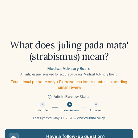
What does 'juling pada mata'
(strabismus) mean?
Medical Advisory Board
All articles are reviewed for accuracy by our
Medical Advisory Board
Educational purpose only • Exercise caution as content is pending
human review
Article Review Status
Submitted
Under Review
Approved
Last updated:
May 19, 2026
•
View editorial policy
Have a follow-up question?