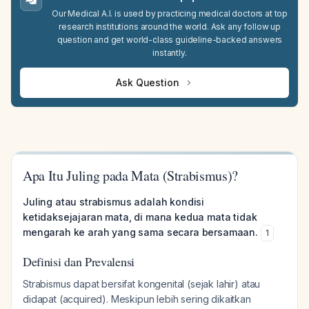
Our Medical A.I. is used by practicing medical doctors at top
research institutions around the world. Ask any follow up
question and get world-class guideline-backed answers
instantly.
Ask Question
Apa Itu Juling pada Mata (Strabismus)?
Juling atau strabismus adalah kondisi
ketidaksejajaran mata, di mana kedua mata tidak
mengarah ke arah yang sama secara bersamaan.
1
Definisi dan Prevalensi
Strabismus dapat bersifat kongenital (sejak lahir) atau
didapat (acquired). Meskipun lebih sering dikaitkan