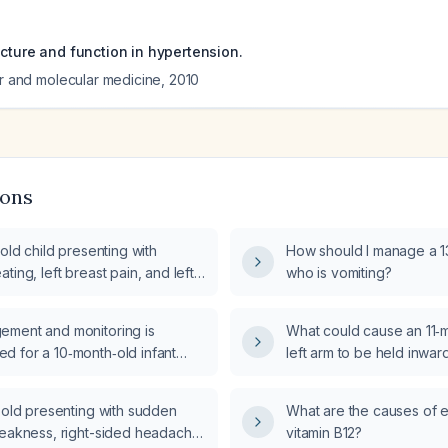
ucture and function in hypertension.
ar and molecular medicine
,
2010
ions
-old child presenting with
How should I manage a 13
ting, left breast pain, and left
who is vomiting?
enderness (non-warm), what is
iate evaluation and
ment and monitoring is
What could cause an 11‑m
t?
 for a 10‑month‑old infant
left arm to be held inwar
ut 3 feet, has a small forehead
be evaluated and mana
nd is otherwise acting well?
-old presenting with sudden
What are the causes of 
weakness, right-sided headache,
vitamin B12?