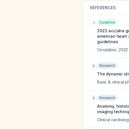
REFERENCES
Guideline
1
2022 acc/aha gu
american heart a
guidelines.
Circulation
,
2022
Research
2
The dynamic stru
Basic & clinical
Research
3
Anatomy, histolo
imaging techniq
Clinical cardiolog