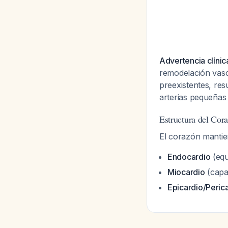
Advertencia clínic
remodelación vasc
preexistentes, res
arterias pequeña
Estructura del Cor
El corazón mantie
Endocardio
(equ
Miocardio
(capa
Epicardio/Peric