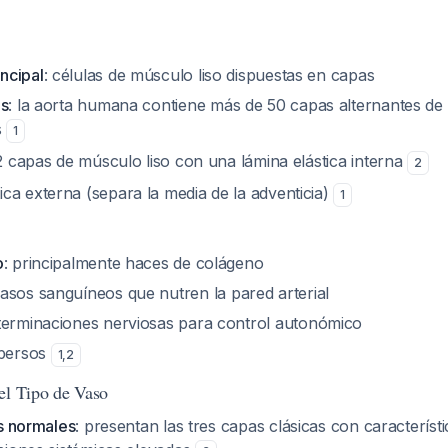
ncipal
: células de músculo liso dispuestas en capas
as
: la aorta humana contiene más de 50 capas alternantes de e
s
1
-2 capas de músculo liso con una lámina elástica interna
2
ca externa (separa la media de la adventicia)
1
o
: principalmente haces de colágeno
vasos sanguíneos que nutren la pared arterial
 terminaciones nerviosas para control autonómico
spersos
1
,
2
el Tipo de Vaso
as normales
: presentan las tres capas clásicas con característi