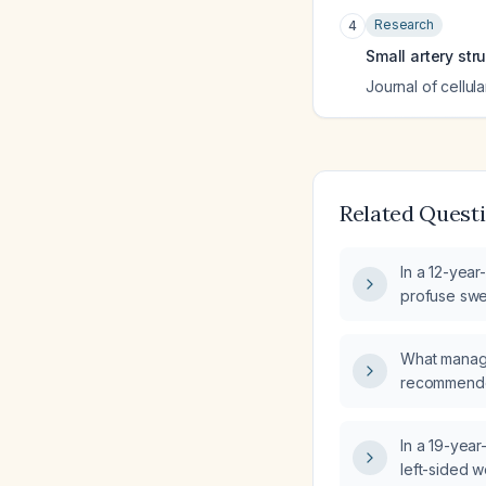
Research
4
Small artery str
Journal of cellul
Related Quest
In a 12-year
profuse swea
upper arm t
the appropr
What manage
managemen
recommended
who fell abo
contusion, a
In a 19-year
left-sided 