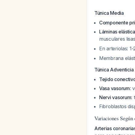
Túnica Media
Componente pri
Láminas elástic
musculares lisa
En arteriolas: 1
Membrana elásti
Túnica Adventicia
Tejido conectiv
Vasa vasorum
: 
Nervi vasorum
:
Fibroblastos di
Variaciones Según 
Arterias coronari