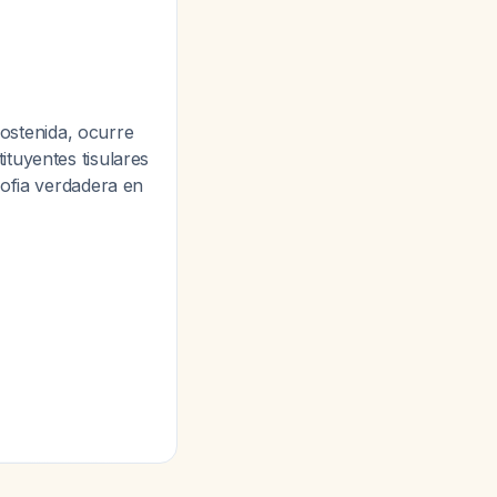
sostenida, ocurre
tuyentes tisulares
rofia verdadera en