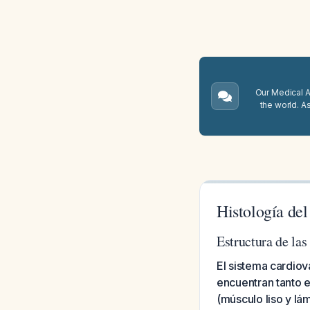
Our Medical A.
the world. A
Histología del
Estructura de las
El sistema cardio
encuentran tanto e
(músculo liso y lám