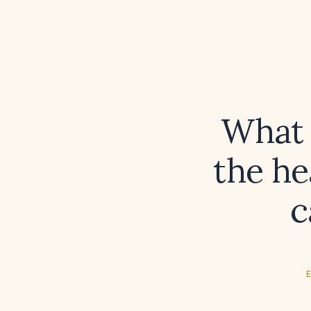
What a
the he
c
E