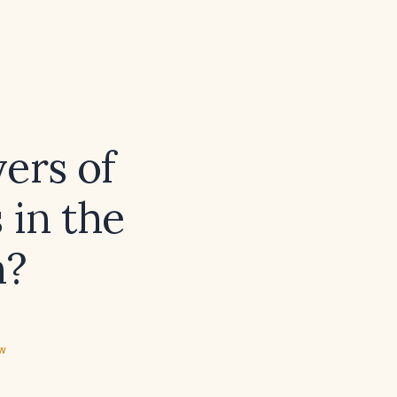
yers of
 in the
m?
ew