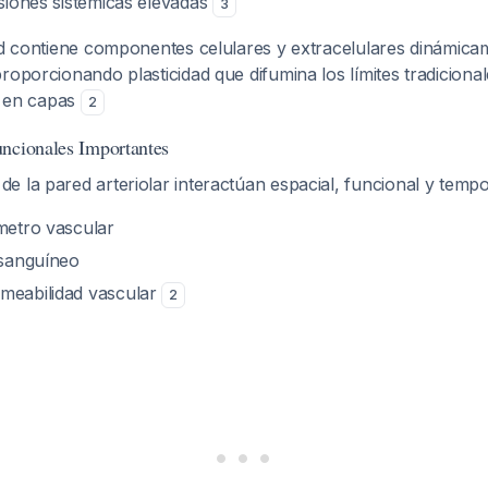
siones sistémicas elevadas
3
ed contiene componentes celulares y extracelulares dinámica
roporcionando plasticidad que difumina los límites tradicional
da en capas
2
ncionales Importantes
e la pared arteriolar interactúan espacial, funcional y temp
ámetro vascular
 sanguíneo
meabilidad vascular
2