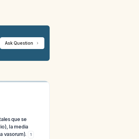
Ask Question
tales que se
io), la media
asa vasorum).
1