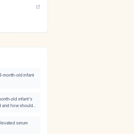
‑month‑old infant
onth‑old infant's
d and how should it
ged?
elevated serum