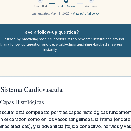
Submitted
Under Review
Approved
Last updated:
May 19, 2026
•
View editorial policy
Have a follow-up question?
I. is used by practicing medical doctors at top research institutions around
sk any follow up question and get world-class guideline-backed answers
instantly.
 Sistema Cardiovascular
 Capas Histológicas
vascular está compuesto por tres capas histológicas fundamen
n el corazón como en los vasos sanguíneos: la íntima (endotel
inas elásticas), y la adventicia (tejido conectivo, nervios y v