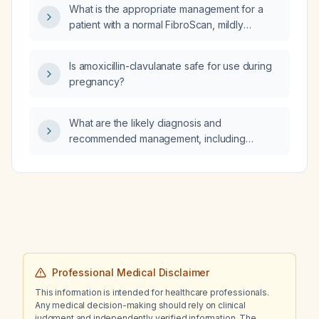
What is the appropriate management for a
patient with a normal FibroScan, mildly
elevated Enhanced Liver Fibrosis (ELF) score,
normal C‑reactive protein, no viral hepatitis,
Is amoxicillin-clavulanate safe for use during
no alcohol use, and a body mass index of
pregnancy?
28 kg/m²?
What are the likely diagnosis and
recommended management, including
fit‑to‑work clearance, for a 26‑year‑old male
with a three‑day history of sore throat,
dysphagia (now resolved), productive
cough, thick nasal discharge, low‑grade
fever, asthma treated with inhaled
budesonide/formoterol (Symbicort) and
ipratropium/salbutamol (Combivent), and
possible exposure to construction dust?
Professional Medical Disclaimer
This information is intended for healthcare professionals.
Any medical decision-making should rely on clinical
judgment and independently verified information. The