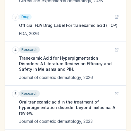
Clinical and experimental dermatology
,
2026
Drug
3
Official FDA Drug Label For
tranexamic acid (TOP)
FDA
,
2026
Research
4
Tranexamic Acid for Hyperpigmentation
Disorders: A Literature Review on Efficacy and
Safety in Melasma and PIH.
Journal of cosmetic dermatology
,
2026
Research
5
Oral tranexamic acid in the treatment of
hyperpigmentation disorder beyond melasma: A
review.
Journal of cosmetic dermatology
,
2023