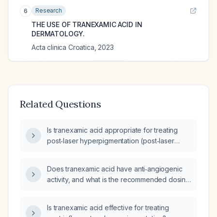
Research
6
THE USE OF TRANEXAMIC ACID IN
DERMATOLOGY.
Acta clinica Croatica
,
2023
Related Questions
Is tranexamic acid appropriate for treating
post‑laser hyperpigmentation (post‑laser
matting), and what dosing and safety
monitoring are recommended?
Does tranexamic acid have anti‑angiogenic
activity, and what is the recommended dosing
and monitoring for its use to reduce
post‑laser erythema and pigment?
Is tranexamic acid effective for treating