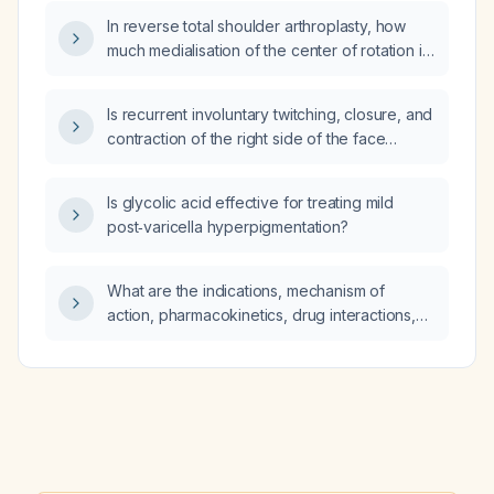
In reverse total shoulder arthroplasty, how
much medialisation of the center of rotation is
recommended, and what are its effects on
deltoid lever arm, stability, scapular notching,
Is recurrent involuntary twitching, closure, and
and external rotation?
contraction of the right side of the face
indicative of a focal motor seizure?
Is glycolic acid effective for treating mild
post‑varicella hyperpigmentation?
What are the indications, mechanism of
action, pharmacokinetics, drug interactions,
dose tolerability (low and high), affected
pathways and genes, side effects, and
overall safety profile of mebendazole?