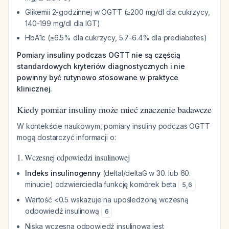
Glikemii 2-godzinnej w OGTT (≥200 mg/dl dla cukrzycy,
140-199 mg/dl dla IGT)
HbA1c (≥6.5% dla cukrzycy, 5.7-6.4% dla prediabetes)
Pomiary insuliny podczas OGTT nie są częścią
standardowych kryteriów diagnostycznych i nie
powinny być rutynowo stosowane w praktyce
klinicznej.
Kiedy pomiar insuliny może mieć znaczenie badawcze
W kontekście naukowym, pomiary insuliny podczas OGTT
mogą dostarczyć informacji o:
1. Wczesnej odpowiedzi insulinowej
Indeks insulinogenny
(deltaI/deltaG w 30. lub 60.
minucie) odzwierciedla funkcję komórek beta
5
,
6
Wartość <0.5 wskazuje na upośledzoną wczesną
odpowiedź insulinową
6
Niska wczesna odpowiedź insulinowa jest