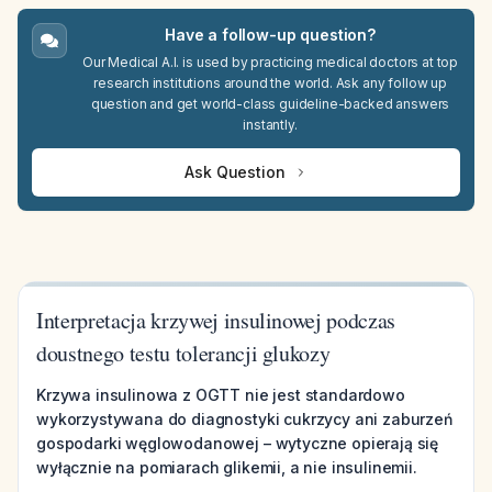
Have a follow-up question?
Our Medical A.I. is used by practicing medical doctors at top
research institutions around the world. Ask any follow up
question and get world-class guideline-backed answers
instantly.
Ask Question
Interpretacja krzywej insulinowej podczas
doustnego testu tolerancji glukozy
Krzywa insulinowa z OGTT nie jest standardowo
wykorzystywana do diagnostyki cukrzycy ani zaburzeń
gospodarki węglowodanowej – wytyczne opierają się
wyłącznie na pomiarach glikemii, a nie insulinemii.