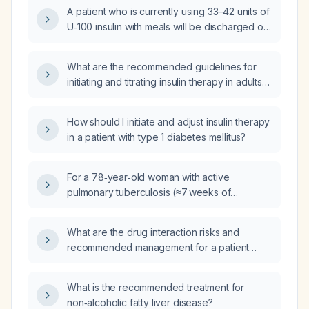
by five?
A patient who is currently using 33–42 units of
U‑100 insulin with meals will be discharged on
U‑200 insulin; what dose of U‑200 insulin
should she administer with meals?
What are the recommended guidelines for
initiating and titrating insulin therapy in adults
with type 2 diabetes who are not at glycemic
goal on oral agents, and in patients with type 1
How should I initiate and adjust insulin therapy
diabetes, including dosing, titration,
in a patient with type 1 diabetes mellitus?
monitoring, and patient education?
For a 78‑year‑old woman with active
pulmonary tuberculosis (≈7 weeks of
therapy), type 2 diabetes on gliclazide and
vildagliptin, hypertension on losartan, fasting
What are the drug interaction risks and
glucose 201 mg/dL, HbA1c 7.8 %, LDL
recommended management for a patient
121 mg/dL, HDL 37 mg/dL, uric acid 8.6 mg/dL,
taking duloxetine (Cymbalta) 40 mg,
and leukopenia (~3 ×10⁹/L), is it appropriate
trazodone 150 mg nightly, cyclobenzaprine
to add inosine supplement (Inosiplex) 500 mg
What is the recommended treatment for
10 mg nightly, rimegepant (Nurtec) every
three times daily, dapagliflozin 10 mg daily,
non‑alcoholic fatty liver disease?
other day, tramadol 50 mg twice daily, an oral