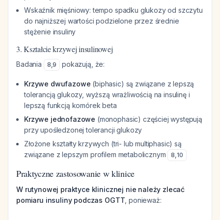
Wskaźnik mięśniowy: tempo spadku glukozy od szczytu
do najniższej wartości podzielone przez średnie
stężenie insuliny
3. Kształcie krzywej insulinowej
Badania
pokazują, że:
8
,
9
Krzywe dwufazowe
(biphasic) są związane z lepszą
tolerancją glukozy, wyższą wrażliwością na insulinę i
lepszą funkcją komórek beta
Krzywe jednofazowe
(monophasic) częściej występują
przy upośledzonej tolerancji glukozy
Złożone kształty krzywych (tri- lub multiphasic) są
związane z lepszym profilem metabolicznym
8
,
10
Praktyczne zastosowanie w klinice
W rutynowej praktyce klinicznej nie należy zlecać
pomiaru insuliny podczas OGTT
, ponieważ: