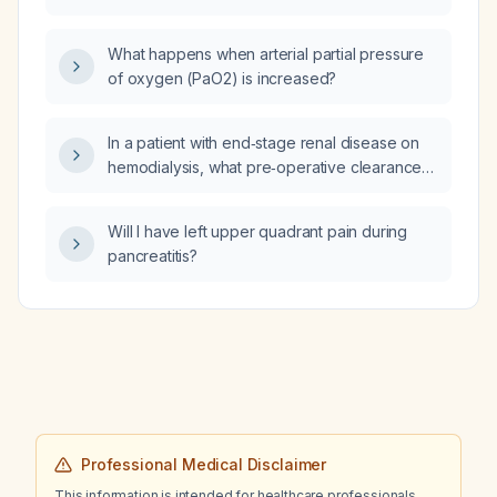
rosuvastatin 20 mg daily, and febuxostat
contraceptive (Loryna), celecoxib (Celebrex)
40 mg daily to her regimen?
200 mg nightly, and tirzepatide (Mounjaro)
What happens when arterial partial pressure
weekly?
of oxygen (PaO2) is increased?
In a patient with end‑stage renal disease on
hemodialysis, what pre‑operative clearance
criteria and optimal timing relative to dialysis
are recommended for surgery?
Will I have left upper quadrant pain during
pancreatitis?
Professional Medical Disclaimer
This information is intended for healthcare professionals.