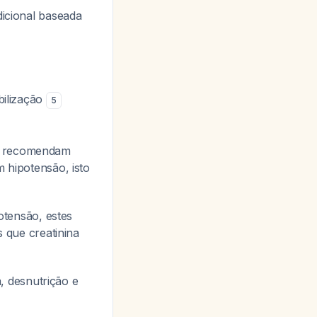
cional baseada
ilização
5
21 recomendam
 hipotensão, isto
otensão, estes
 que creatinina
, desnutrição e