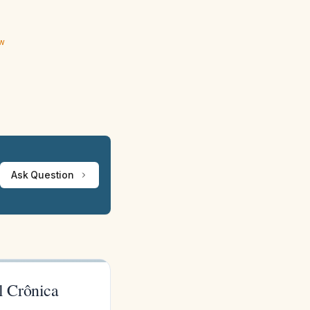
ew
Ask Question
l Crônica