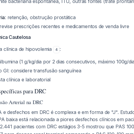
onite bacteriana espontânea, ITU, outras fontes (trate pronta
ria
: retenção, obstrução prostática
 revise prescrições recentes e medicamentos de venda livre
ica Cautelosa
a clínica de hipovolemia
:
4
albumina (1 g/kg/dia por 2 dias consecutivos, máximo 100g/di
 GI: considere transfusão sanguínea
a clínica e laboratorial
specíficas para DRC
ssão Arterial na DRC
A e desfechos em DRC é complexa e em forma de "J". Estud
 baixa está relacionada a piores desfechos clínicos em pa
de 2.441 pacientes com DRC estágios 3-5 mostrou que PAS 1