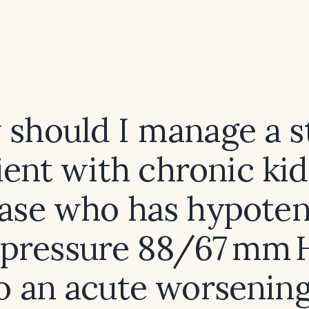
should I manage a s
ient with chronic ki
ease who has hypoten
 pressure 88/67 mm 
o an acute worsenin