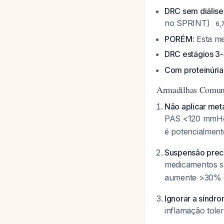
DRC sem diális
no SPRINT)
6
,
PORÉM
: Esta m
DRC estágios 3
Com proteinúria
Armadilhas Comu
Não aplicar met
PAS <120 mmHg
é potencialmen
Suspensão prec
medicamentos s
aumente >30% e
Ignorar a síndr
inflamação tol