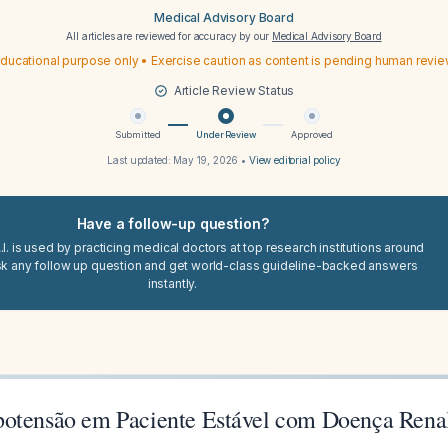
Medical Advisory Board
All articles are reviewed for accuracy by our
Medical Advisory Board
ducational purpose only • Exercise caution as content is pending human revi
Article Review Status
Submitted
Under Review
Approved
Last updated:
May 19, 2026
•
View editorial policy
Have a follow-up question?
I. is used by practicing medical doctors at top research institutions around
sk any follow up question and get world-class guideline-backed answers
instantly.
otensão em Paciente Estável com Doença Rena