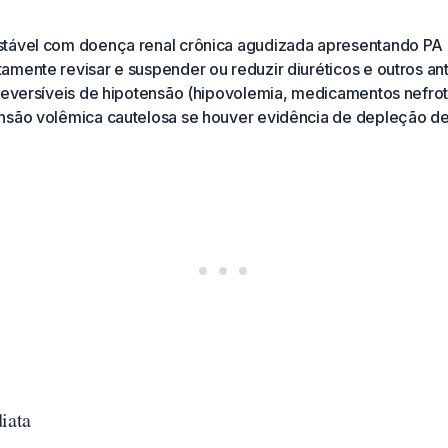
stável com doença renal crônica agudizada apresentando P
mente revisar e suspender ou reduzir diuréticos e outros ant
 reversíveis de hipotensão (hipovolemia, medicamentos nefrot
nsão volêmica cautelosa se houver evidência de depleção d
iata