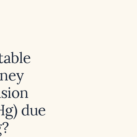
table
dney
sion
Hg) due
g?