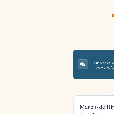
E
Our Medical A.
the world. A
Manejo de Hip