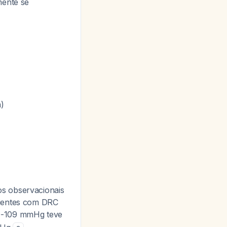
mente se
a)
os observacionais
cientes com DRC
00-109 mmHg teve