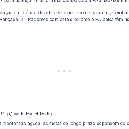
2,17 para doença renal terminal comparado a PAS 120-129 
relação em J é modificada pela síndrome de desnutrição-infl
vançada
. Pacientes com esta síndrome e PA baixa têm ri
2
C (Quando Estabilizado)
a hipotensão aguda, as metas de longo prazo dependem do 