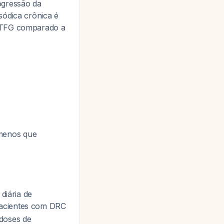
ogressão da
sódica crônica é
a TFG comparado a
 menos que
diária de
pacientes com DRC
 doses de