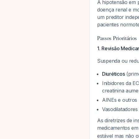
A hipotensão em p
doença renal e mo
um preditor indep
pacientes normot
Passos Prioritários
1. Revisão Medic
Suspenda ou redu
Diuréticos
(prime
Inibidores da 
creatinina aume
AINEs e outros 
Vasodilatadores
As diretrizes de i
medicamentos em p
estável mas não o