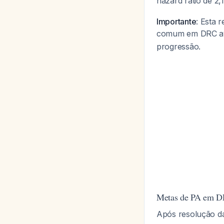
hazard ratio de 
Importante
: Esta 
comum em DRC a
progressão.
Metas de PA em DR
Após resolução d