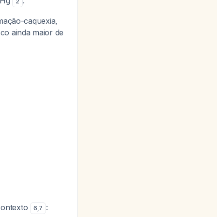
mmHg
.
2
amação-caquexia,
sco ainda maior de
contexto
:
6
,
7