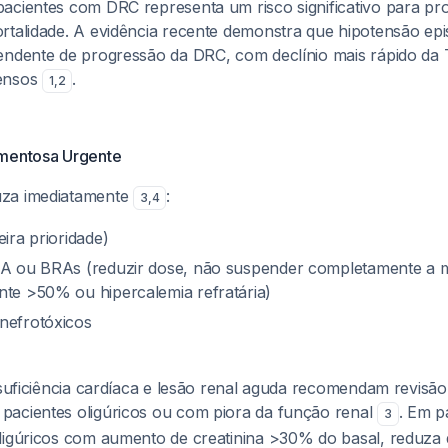
acientes com DRC representa um risco significativo para pr
rtalidade. A evidência recente demonstra que hipotensão epi
endente de progressão da DRC, com declínio mais rápido d
ensos
.
1
,
2
amentosa Urgente
za imediatamente
:
3
,
4
ira prioridade)
ECA ou BRAs (reduzir dose, não suspender completamente a
nte >50% ou hipercalemia refratária)
nefrotóxicos
nsuficiência cardíaca e lesão renal aguda recomendam revisão 
acientes oligúricos ou com piora da função renal
. Em 
3
ligúricos com aumento de creatinina >30% do basal, reduza