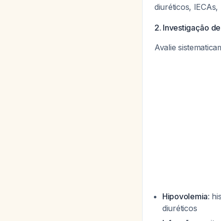
diuréticos, IECAs,
2. Investigação d
Avalie sistematic
Hipovolemia
: h
diuréticos