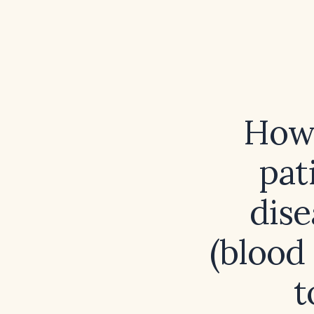
How 
pat
dis
(blood
t