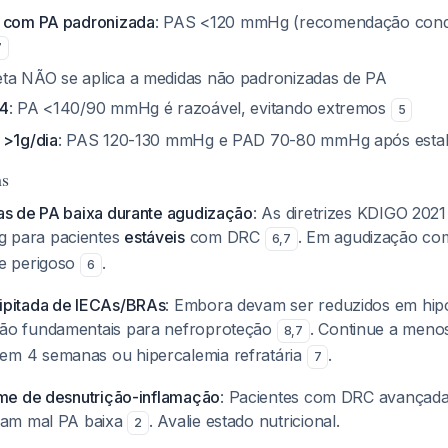
e com PA padronizada
: PAS <120 mmHg (recomendação condi
7
eta NÃO se aplica a medidas não padronizadas de PA
-4
: PA <140/90 mmHg é razoável, evitando extremos
5
 >1g/dia
: PAS 120-130 mmHg e PAD 70-80 mmHg após estab
ns
as de PA baixa durante agudização
: As diretrizes KDIGO 20
 para pacientes
estáveis
com DRC
. Em agudização com
6
,
7
te perigoso
.
6
ipitada de IECAs/BRAs
: Embora devam ser reduzidos em hip
ão fundamentais para nefroproteção
. Continue a menos
8
,
7
m 4 semanas ou hipercalemia refratária
.
7
ome de desnutrição-inflamação
: Pacientes com DRC avançada
eram mal PA baixa
. Avalie estado nutricional.
2