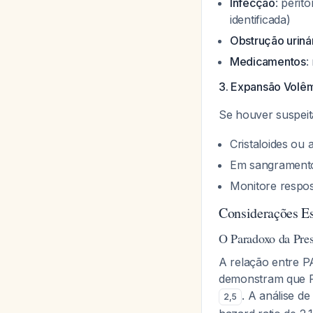
Infecção
: perit
identificada)
Obstrução uriná
Medicamentos
:
3. Expansão Volêm
Se houver suspeit
Cristaloides ou 
Em sangramento
Monitore respost
Considerações E
O Paradoxo da Pre
A relação entre P
demonstram que PA
. A análise 
2
,
5