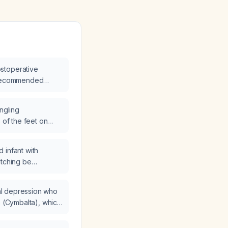
stoperative
r recommended
ingling
 of the feet on
, and what
ded?
 infant with
etching be
?
onal depression who
e (Cymbalta), which
ded to add as