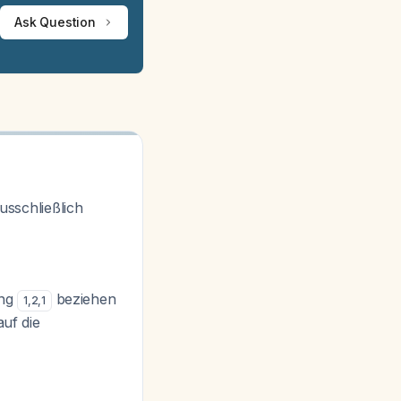
Ask Question
ausschließlich
ung
beziehen
1
,
2
,
1
auf die