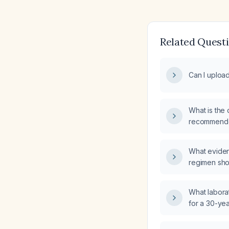
Related Quest
Can I upload
What is the 
recommended
paresthesia
What eviden
regimen shou
safe weight 
What labora
for a 30-yea
chest disco