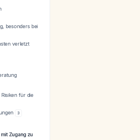
n
ig, besonders bei
sten verletzt
eratung
Risiken für die
idungen
3
t mit Zugang zu