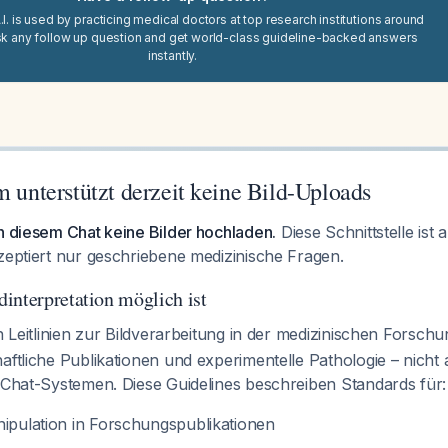
I. is used by practicing medical doctors at top research institutions around
sk any follow up question and get world-class guideline-backed answers
instantly.
m unterstützt derzeit keine Bild-Uploads
n diesem Chat keine Bilder hochladen.
Diese Schnittstelle ist 
zeptiert nur geschriebene medizinische Fragen.
interpretation möglich ist
en Leitlinien zur Bildverarbeitung in der medizinischen Forsch
aftliche Publikationen und experimentelle Pathologie – nicht 
n Chat-Systemen. Diese Guidelines beschreiben Standards für:
nipulation in Forschungspublikationen