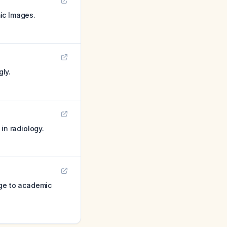
mic Images.
ly.
in radiology.
nge to academic