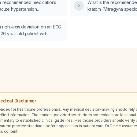
he recommended medications
What is the recommended
 acute hypertension
kratom (Mitragyna speci
 by bradycardia in patients
el spinal cord injury
 right‑axis deviation on an ECG
g autonomic dysreflexia?
a 26‑year‑old patient with
 but no other symptoms or prior
ease?
edical Disclaimer
tended for healthcare professionals. Any medical decision-making should rely 
ified information. The content provided herein does not replace professional 
ntary to established clinical guidelines. Healthcare providers should verify a
current practice standards before application in patient care. Dr.Oracle assumes no
is content.