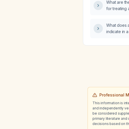
What are t
for treating
accompanied
with high-lev
What does a
experiencin
indicate in 
palpitations
cardiac dis
Professional M
This information is in
and independently ver
be considered suppleme
primary literature and 
decisions based on th