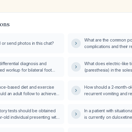
ions
What are the common po
 or send photos in this chat?
complications and thei
management?
differential diagnosis and
What does electric-like t
 workup for bilateral foot
(paresthesia) in the soles
?
cervical flexion indicate
evaluation is recommen
ce-based diet and exercise
How should a 2‑month‑old
ld an adult follow to achieve
recurrent vomiting and r
loss?
evaluated and managed
tory tests should be obtained
In a patient with situati
r-old individual presenting with
is currently on duloxetin
mfort?
medication is recommen
augmentation?