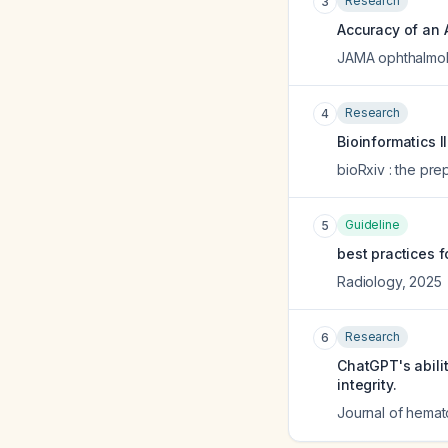
Research
3
Accuracy of an A
JAMA ophthalmo
Research
4
Bioinformatics 
bioRxiv : the pre
Guideline
5
best practices f
Radiology
,
2025
Research
6
ChatGPT's abili
integrity.
Journal of hema