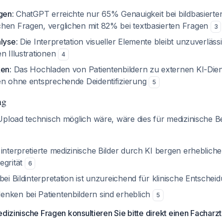
agen
: ChatGPT erreichte nur 65% Genauigkeit bei bildbasierte
hen Fragen, verglichen mit 82% bei textbasierten Fragen
3
alyse
: Die Interpretation visueller Elemente bleibt unzuverläss
n Illustrationen
4
ken
: Das Hochladen von Patientenbildern zu externen KI-Dien
en ohne entsprechende Deidentifizierung
5
ng
Upload technisch möglich wäre, wäre dies für medizinische B
interpretierte medizinische Bilder durch KI bergen erhebliche 
egrität
6
bei Bildinterpretation ist unzureichend für klinische Entsche
nken bei Patientenbildern sind erheblich
5
edizinische Fragen konsultieren Sie bitte direkt einen Facharz