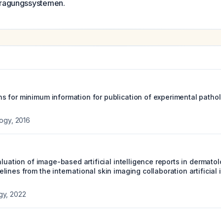
tragungssystemen.
 for minimum information for publication of experimental patho
logy
,
2016
aluation of image-based artificial intelligence reports in dermato
ines from the international skin imaging collaboration artificial 
gy
,
2022