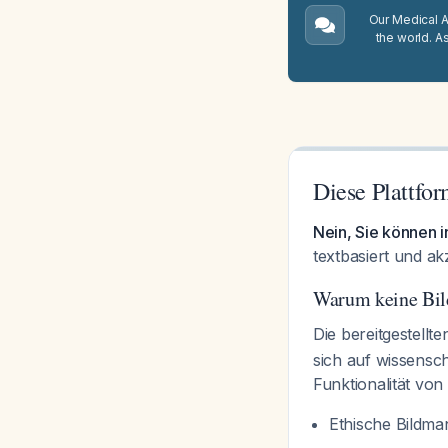
Our Medical A.
the world. A
Diese Plattfor
Nein, Sie können i
textbasiert und ak
Warum keine Bild
Die bereitgestellt
sich auf wissensch
Funktionalität vo
Ethische Bildma