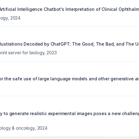
rtificial Intelligence Chatbot's Interpretation of Clinical Ophthal
logy
,
2024
Illustrations Decoded by ChatGPT: The Good, The Bad, and The Ug
print server for biology
,
2023
or the safe use of large language models and other generative ai 
ty to generate realistic experimental images poses a new challe
tology & oncology
,
2024