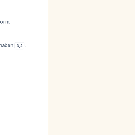
form.
t haben
,
3
,
4