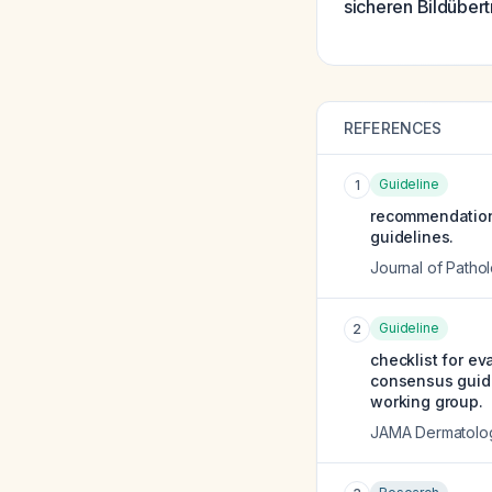
sicheren Bildüber
REFERENCES
Guideline
1
recommendations
guidelines.
Journal of Patho
Guideline
2
checklist for ev
consensus guidel
working group.
JAMA Dermatolo