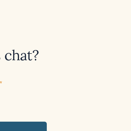
s chat?
ew