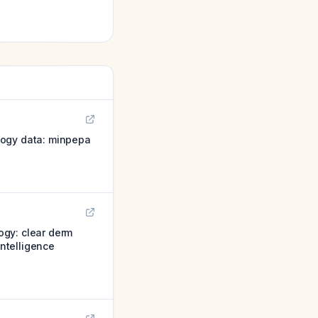
logy data: minpepa
logy: clear derm
intelligence