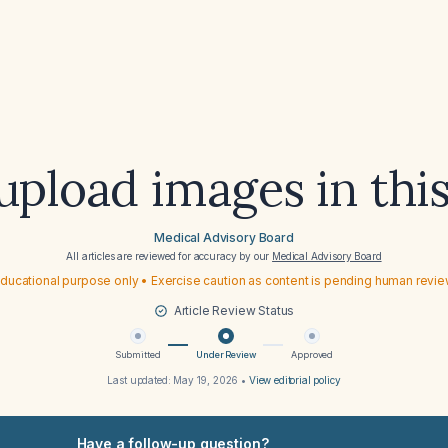
upload images in thi
Medical Advisory Board
All articles are reviewed for accuracy by our
Medical Advisory Board
ducational purpose only • Exercise caution as content is pending human revi
Article Review Status
Submitted
Under Review
Approved
Last updated:
May 19, 2026
•
View editorial policy
Have a follow-up question?