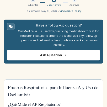
Submitted
Under Review
Approved
Last updated:
May 19, 2026
•
View editorial policy
Have a follow-up question?
Our Medical A.I. is used by practicing medical doctors at top
research institutions around the world. Ask any follow up
question and get world-class guideline-backed answers
instantly.
Ask Question
Pruebas Respiratorias para Influenza A y Uso de
Oseltamivir
¿Qué Mide el AP Respiratorio?