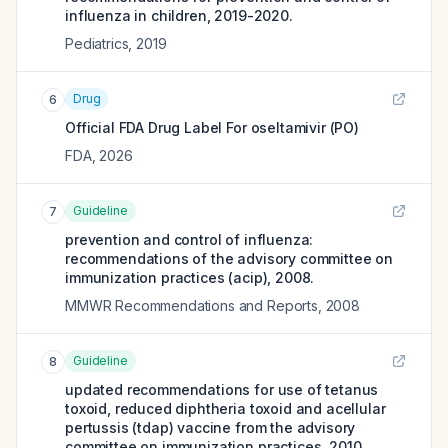
influenza in children, 2019-2020.
Pediatrics
,
2019
Drug
6
Official FDA Drug Label For
oseltamivir (PO)
FDA
,
2026
Guideline
7
prevention and control of influenza:
recommendations of the advisory committee on
immunization practices (acip), 2008.
MMWR Recommendations and Reports
,
2008
Guideline
8
updated recommendations for use of tetanus
toxoid, reduced diphtheria toxoid and acellular
pertussis (tdap) vaccine from the advisory
committee on immunization practices, 2010.