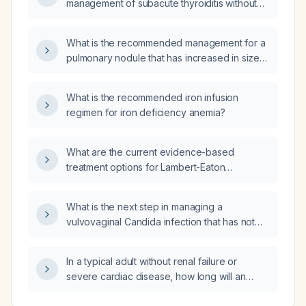
management of subacute thyroiditis without
using thiamazole (methimazole)?
What is the recommended management for a
pulmonary nodule that has increased in size
from 5 mm to 5.6 mm and then to 5.7 mm?
What is the recommended iron infusion
regimen for iron deficiency anemia?
What are the current evidence-based
treatment options for Lambert-Eaton
myasthenic syndrome (LEMS)?
What is the next step in managing a
vulvovaginal Candida infection that has not
responded to two courses of oral fluconazole
and a 7‑day intravaginal miconazole
In a typical adult without renal failure or
(Monistat) regimen?
severe cardiac disease, how long will an
intravenous infusion of potassium chloride at