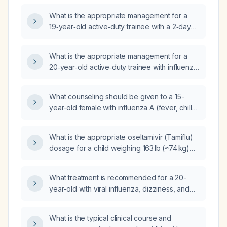
What is the appropriate management for a
19‑year‑old active‑duty trainee with a 2‑day
history of fever, dry cough, sore throat, nasal
congestion with greenish discharge, fatigue,
What is the appropriate management for a
myalgias, mild anterior cervical
20‑year‑old active‑duty trainee with influenza
lymphadenopathy, tachycardia, and likely
exposure who presents with nausea, one
influenza who has already received a dose of
episode of non‑bloody vomiting, mild sore
oseltamivir (Tamiflu) and acetaminophen?
What counseling should be given to a 15-
throat, mild cervical lymphadenopathy, and is
year-old female with influenza A (fever, chills,
hemodynamically stable while on oseltamivir?
sore throat, headache, myalgia, shortness of
breath, tachypnea) who is receiving IV fluids,
What is the appropriate oseltamivir (Tamiflu)
corticosteroids, and nebulized therapy about
dosage for a child weighing 163 lb (≈74 kg)
the oral antiviral oseltamivir?
for treatment and for prophylaxis?
What treatment is recommended for a 20-
year-old with viral influenza, dizziness, and
fever?
What is the typical clinical course and