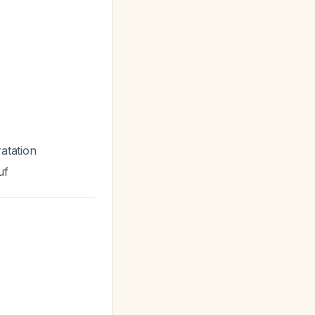
atation
uf