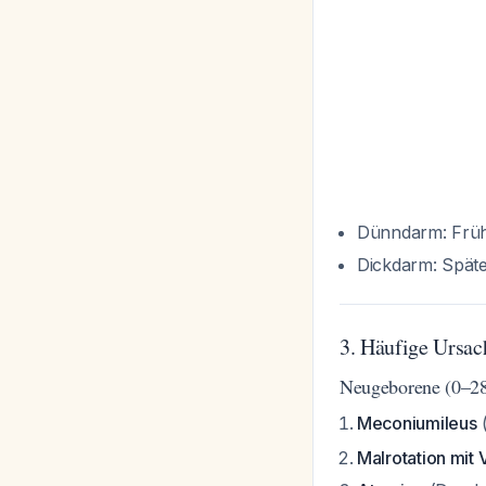
Dünndarm: Frühe
Dickdarm: Späte
3. Häufige Ursac
Neugeborene (0–28
Meconiumileus
(
Malrotation mit 