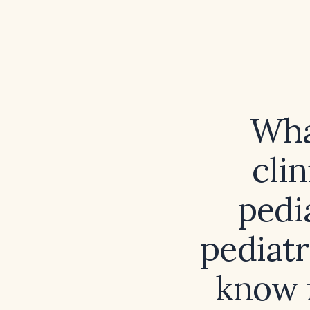
What
clin
pedia
pediatr
know 