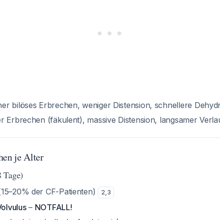
r bilöses Erbrechen, weniger Distension, schnellere Dehydr
r Erbrechen (fäkulent), massive Distension, langsamer Verla
hen je Alter
 Tage)
15–20% der CF-Patienten)
2
,
3
Volvulus
–
NOTFALL!