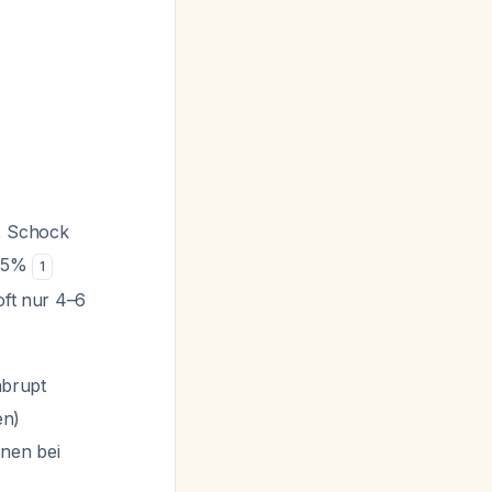
n, Schock
 25%
1
 oft nur 4–6
abrupt
en)
onen bei