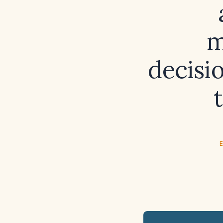
m
decisi
E