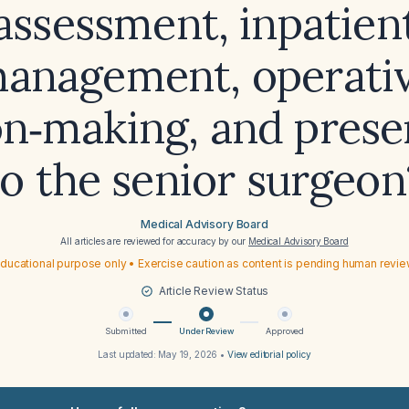
assessment, inpatien
anagement, operati
on‑making, and prese
to the senior surgeon
Medical Advisory Board
All articles are reviewed for accuracy by our
Medical Advisory Board
ducational purpose only • Exercise caution as content is pending human revi
Article Review Status
Submitted
Under Review
Approved
Last updated:
May 19, 2026
•
View editorial policy