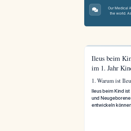
Our Medical A.
the world. A
Ileus beim Kin
im 1. Jahr Kin
1. Warum ist Ileu
Ileus beim Kind is
und Neugeborene –
entwickeln können