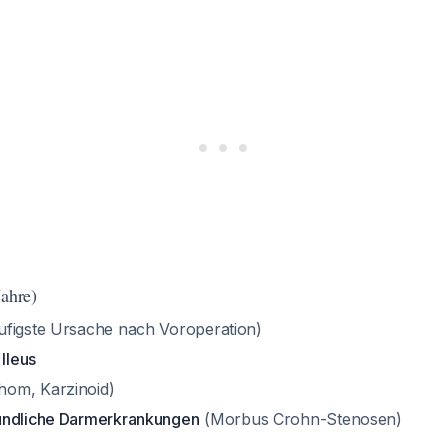
Jahre)
ufigste Ursache nach Voroperation)
 Ileus
om, Karzinoid)
ündliche Darmerkrankungen
(Morbus Crohn-Stenosen)