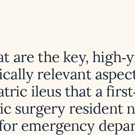
 are the key, high‑y
ically relevant aspec
tric ileus that a firs
ic surgery resident 
for emergency depa