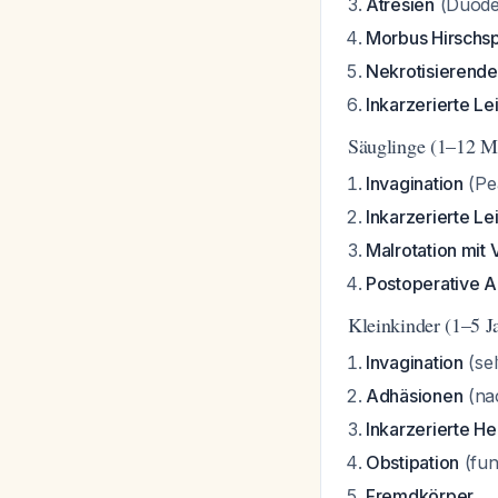
Atresien
(Duoden
Morbus Hirschs
Nekrotisierende
Inkarzerierte Le
Säuglinge (1–12 M
Invagination
(Pe
Inkarzerierte Le
Malrotation mit 
Postoperative 
Kleinkinder (1–5 J
Invagination
(sel
Adhäsionen
(na
Inkarzerierte He
Obstipation
(fun
Fremdkörper