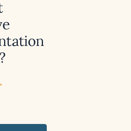
t
ve
ntation
?
ew