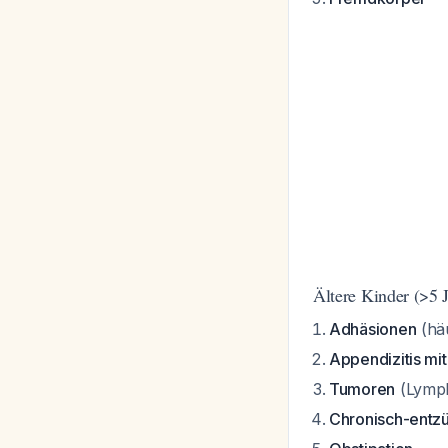
Ältere Kinder (>5 
Adhäsionen
(hä
Appendizitis mit
Tumoren
(Lymph
Chronisch-entz