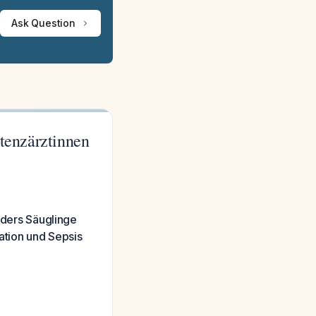
Ask Question
stenzärztinnen
onders Säuglinge
tion und Sepsis