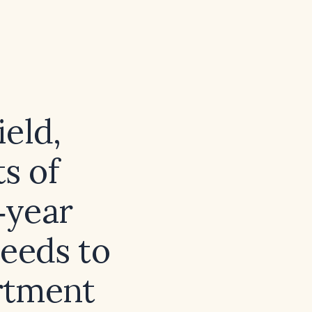
ield,
ts of
t‑year
needs to
rtment