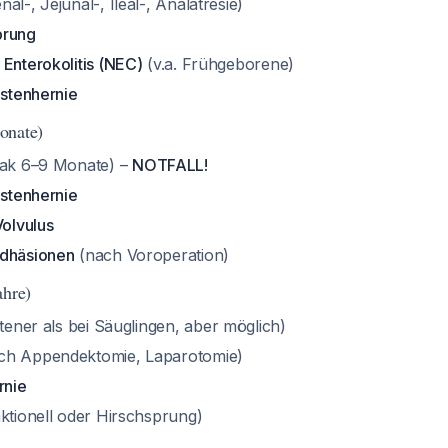
al-, Jejunal-, Ileal-, Analatresie)
prung
 Enterokolitis (NEC)
(v.a. Frühgeborene)
istenhernie
onate)
ak 6–9 Monate) –
NOTFALL!
istenhernie
Volvulus
Adhäsionen
(nach Voroperation)
ahre)
tener als bei Säuglingen, aber möglich)
ch Appendektomie, Laparotomie)
rnie
ktionell oder Hirschsprung)