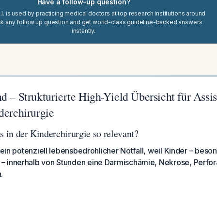
Have a follow-up question?
I. is used by practicing medical doctors at top research institutions around
sk any follow up question and get world-class guideline-backed answers
instantly.
d – Strukturierte High-Yield Übersicht für Assi
derchirurgie
s in der Kinderchirurgie so relevant?
t ein potenziell lebensbedrohlicher Notfall, weil Kinder – bes
 innerhalb von Stunden eine Darmischämie, Nekrose, Perfora
.