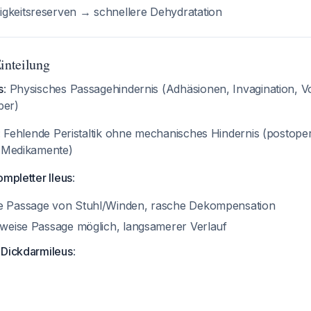
sigkeitsreserven → schnellere Dehydratation
inteilung
s
: Physisches Passagehindernis (Adhäsionen, Invagination, Vo
per)
: Fehlende Peristaltik ohne mechanisches Hindernis (postopera
, Medikamente)
ompletter Ileus
:
ne Passage von Stuhl/Winden, rasche Dekompensation
ilweise Passage möglich, langsamerer Verlauf
 Dickdarmileus
: