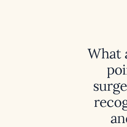
What a
poi
surge
recog
an