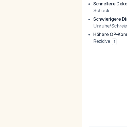
Schnellere Dek
Schock
Schwierigere Di
Unruhe/Schrei
Höhere OP-Komp
Rezidive
1