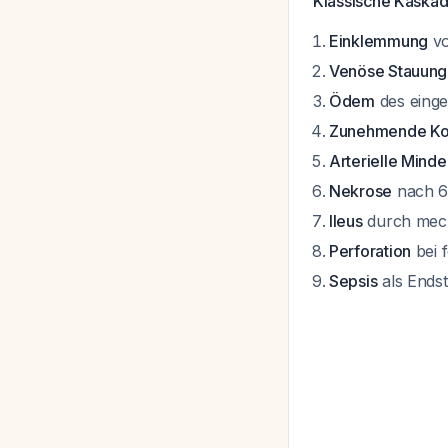
Klassische Kaskade
Einklemmung
vo
Venöse Stauung
Ödem
des eing
Zunehmende Ko
Arterielle Minde
Nekrose
nach 6
Ileus
durch mech
Perforation
bei 
Sepsis
als Ends