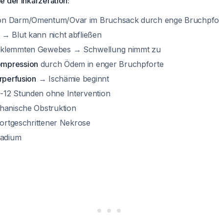
 der Inkarzeration:
n Darm/Omentum/Ovar im Bruchsack durch enge Bruchpfo
→ Blut kann nicht abfließen
eklemmten Gewebes → Schwellung nimmt zu
mpression
durch Ödem in enger Bruchpforte
rperfusion
→ Ischämie beginnt
-12 Stunden ohne Intervention
anische Obstruktion
fortgeschrittener Nekrose
tadium