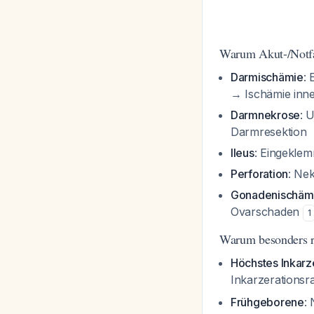
Warum Akut-/Notfa
Darmischämie
:
→ Ischämie inn
Darmnekrose
: 
Darmresektion
Ileus
: Eingekle
Perforation
: Ne
Gonadenischäm
Ovarschaden
1
Warum besonders r
Höchstes Inkarze
Inkarzerationsr
Frühgeborene
: