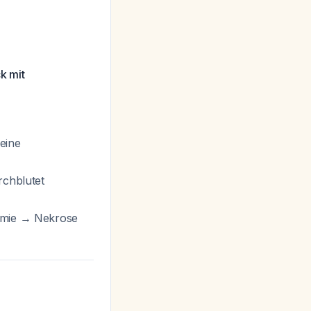
k mit
eine
rchblutet
hämie → Nekrose