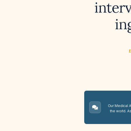
inter
in
E
Our Medical A.
the world. A