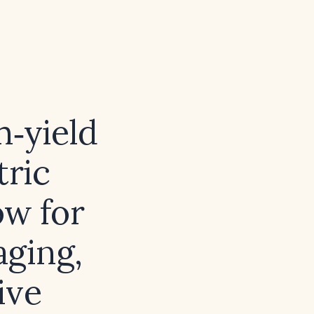
h‑yield
tric
ow for
aging,
ive