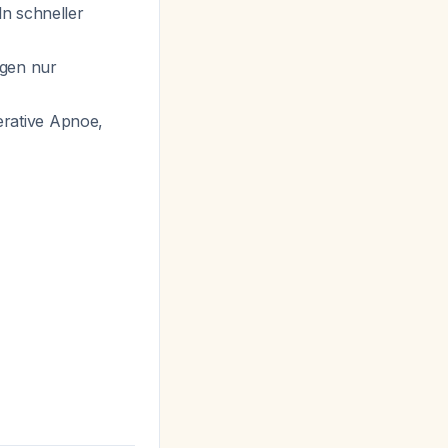
ln schneller
igen nur
erative Apnoe,