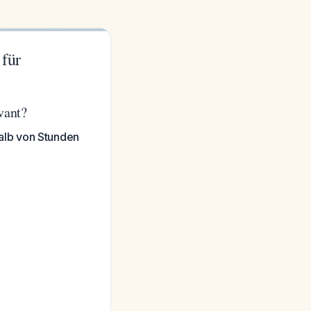
 für
vant?
rhalb von Stunden