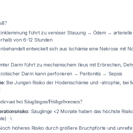
ll?
 Einklemmung führt zu venöser Stauung → Ödem → arterielle
erhalb von 6-12 Stunden
Unbehandelt entwickelt sich aus Ischämie eine Nekrose mit N
mmter Darm führt zu mechanischem Ileus mit Erbrechen, Deh
krotischer Darm kann perforieren → Peritonitis → Sepsis
ie
: Bei Jungen Risiko der Hodenischämie und -atrophie, bei
elevant bei Säuglingen/Frühgeborenen?
rationsrisiko
: Säuglinge <2 Monate haben das höchste Risik
ate)
1
 Noch höheres Risiko durch größere Bruchpforte und unreif