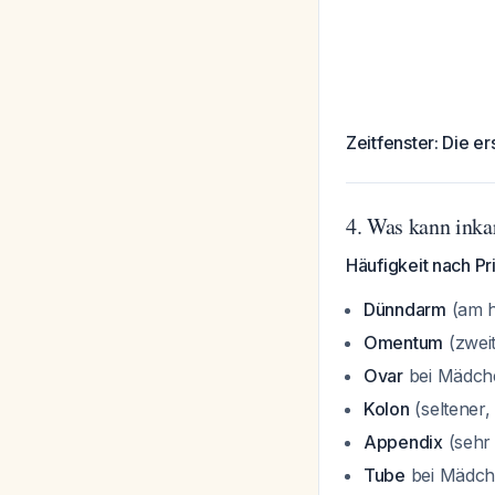
Zeitfenster: Die e
4. Was kann inka
Häufigkeit nach Pri
Dünndarm
(am h
Omentum
(zweit
Ovar
bei Mädche
Kolon
(seltener,
Appendix
(sehr 
Tube
bei Mädche