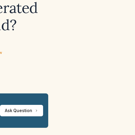
erated
ld?
ew
Ask Question