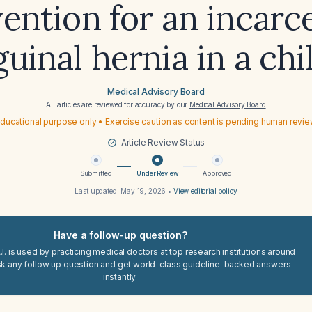
vention for an incarc
guinal hernia in a chi
Medical Advisory Board
All articles are reviewed for accuracy by our
Medical Advisory Board
ducational purpose only • Exercise caution as content is pending human revi
Article Review Status
Submitted
Under Review
Approved
Last updated:
May 19, 2026
•
View editorial policy
Have a follow-up question?
I. is used by practicing medical doctors at top research institutions around
sk any follow up question and get world-class guideline-backed answers
instantly.