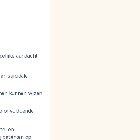
ellijke aandacht
van suïcidale
jnen kunnen wijzen
 op onvoldoende
ie, en
j patiënten op