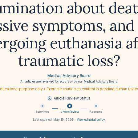
umination about deat
sive symptoms, and 
rgoing euthanasia af
traumatic loss?
Medical Advisory Board
All articles are reviewed for accuracy by our
Medical Advisory Board
ducational purpose only • Exercise caution as content is pending human revi
Article Review Status
Submitted
Under Review
Approved
Last updated:
May 19, 2026
•
View editorial policy