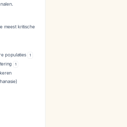
nalen.
 de meest kritische
are populaties
1
etering
1
ekeren
thanasie)