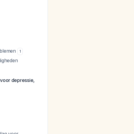
roblemen
1
digheden
 voor depressie,
/dag voor