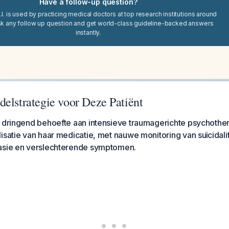
Have a follow-up question?
I. is used by practicing medical doctors at top research institutions around
sk any follow up question and get world-class guideline-backed answers
instantly.
elstrategie voor Deze Patiënt
t dringend behoefte aan intensieve traumagerichte psychothe
isatie van haar medicatie, met nauwe monitoring van suïcidalit
asie en verslechterende symptomen.