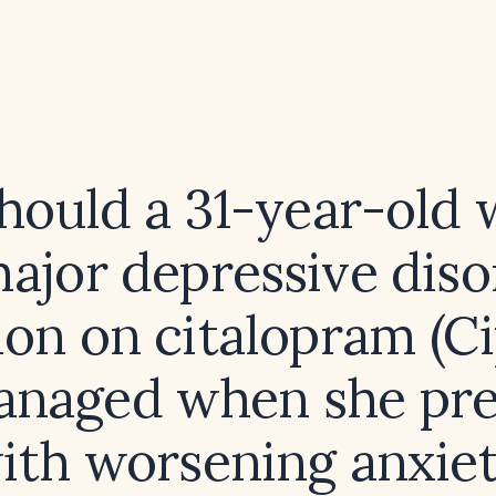
hould a 31-year-old
ajor depressive diso
ion on citalopram (Ci
anaged when she pre
ith worsening anxiet