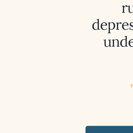
r
depres
unde
E