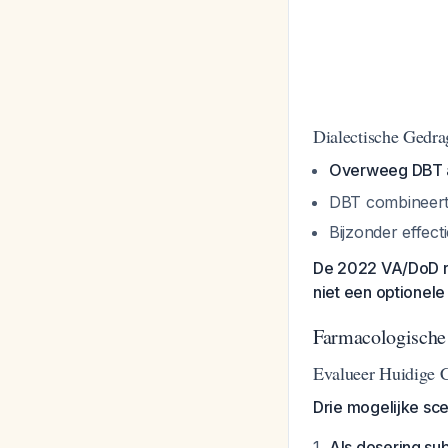
Dialectische Gedra
Overweeg DBT a
DBT combineert 
Bijzonder effect
De 2022 VA/DoD ri
niet een optionel
Farmacologische 
Evalueer Huidige 
Drie mogelijke sce
Als dosering sub