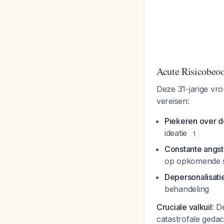
Acute Risicobeoo
Deze 31-jarige vr
vereisen:
Piekeren over d
ideatie
1
Constante angst
op opkomende su
Depersonalisatie
behandeling
Cruciale valkuil
: D
catastrofale gedac