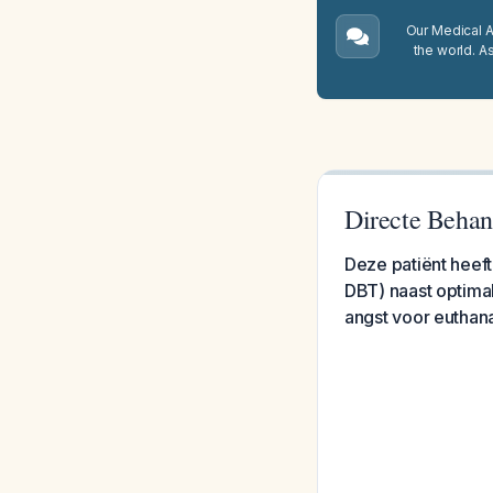
Our Medical A.
the world. A
Directe Behand
Deze patiënt heef
DBT) naast optimal
angst voor euthan