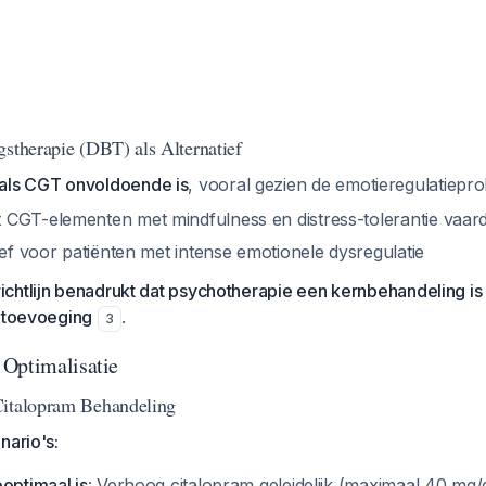
gstherapie (DBT) als Alternatief
ls CGT onvoldoende is
, vooral gezien de emotieregulatiep
CGT-elementen met mindfulness en distress-tolerantie vaar
ief voor patiënten met intense emotionele dysregulatie
chtlijn benadrukt dat psychotherapie een kernbehandeling is
e toevoeging
.
3
Optimalisatie
Citalopram Behandeling
nario's:
optimaal is
: Verhoog citalopram geleidelijk (maximaal 40 mg