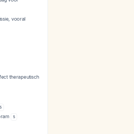
ssie, vooral
fect therapeutisch
5
opram
5