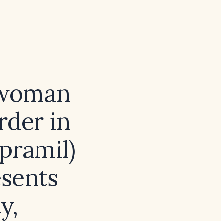
 woman
rder in
pramil)
sents
y,