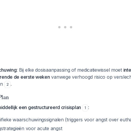
schuwing
: Bij elke dosisaanpassing of medicatiewissel moet
int
urende de eerste weken
vanwege verhoogd risico op verslech
en
.
2
Plan
dellijk een gestructureerd crisisplan
:
1
cifieke waarschuwingssignalen (triggers voor angst over euth
strategieën voor acute angst