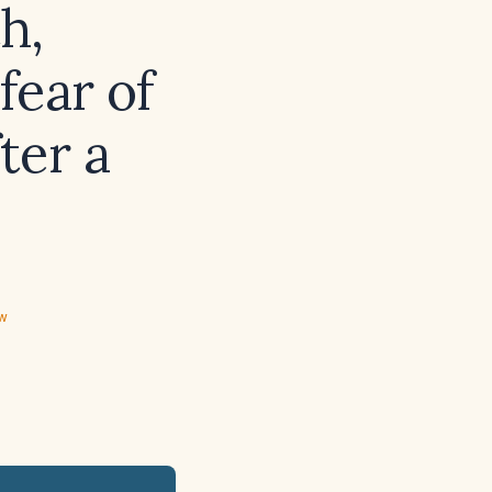
h,
fear of
ter a
ew