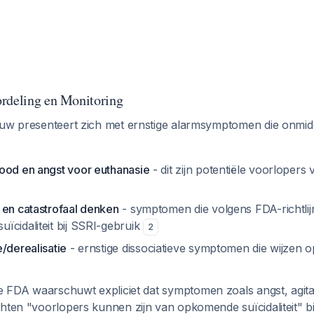
rdeling en Monitoring
ouw presenteert zich met ernstige alarmsymptomen die onmidd
ood en angst voor euthanasie
- dit zijn potentiële voorlopers 
 en catastrofaal denken
- symptomen die volgens FDA-richtli
ïcidaliteit bij SSRI-gebruik
2
/derealisatie
- ernstige dissociatieve symptomen die wijzen
e FDA waarschuwt expliciet dat symptomen zoals angst, agitat
hten "voorlopers kunnen zijn van opkomende suïcidaliteit" bi