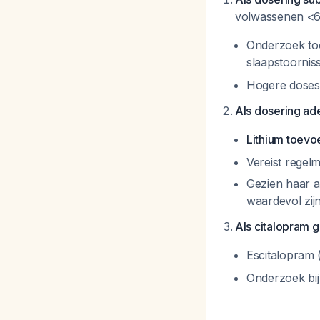
volwassenen <6
Onderzoek too
slaapstoorni
Hogere doses 
Als dosering ad
Lithium toev
Vereist regel
Gezien haar a
waardevol zij
Als citalopram g
Escitalopram 
Onderzoek bi