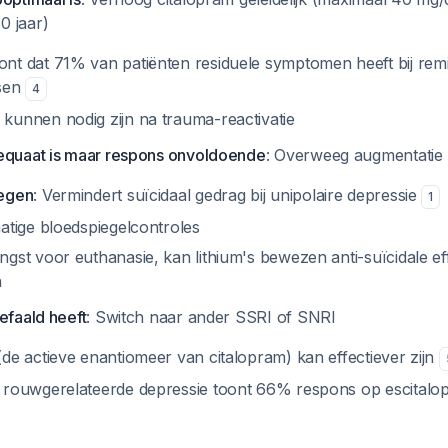
0 jaar)
nt dat 71% van patiënten residuele symptomen heeft bij remi
ssen
4
kunnen nodig zijn na trauma-reactivatie
equaat is maar respons onvoldoende
: Overweeg augmentatie
oegen
: Vermindert suïcidaal gedrag bij unipolaire depressie
1
matige bloedspiegelcontroles
ngst voor euthanasie, kan lithium's bewezen anti-suïcidale ef
n
efaald heeft
: Switch naar ander SSRI of SNRI
(de actieve enantiomeer van citalopram) kan effectiever zijn
j rouwgerelateerde depressie toont 66% respons op escital