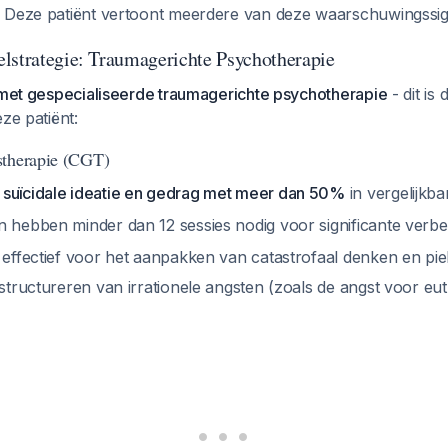
. Deze patiënt vertoont meerdere van deze waarschuwingssig
lstrategie: Traumagerichte Psychotherapie
k met gespecialiseerde traumagerichte psychotherapie
- dit is
ze patiënt:
stherapie (CGT)
suïcidale ideatie en gedrag met meer dan 50%
in vergelijkb
n hebben minder dan 12 sessies nodig voor significante verb
k effectief voor het aanpakken van catastrofaal denken en pi
rstructureren van irrationele angsten (zoals de angst voor eu