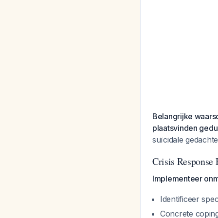
Belangrijke waar
plaatsvinden ged
suïcidale gedacht
Crisis Response 
Implementeer onmid
Identificeer spe
Concrete coping