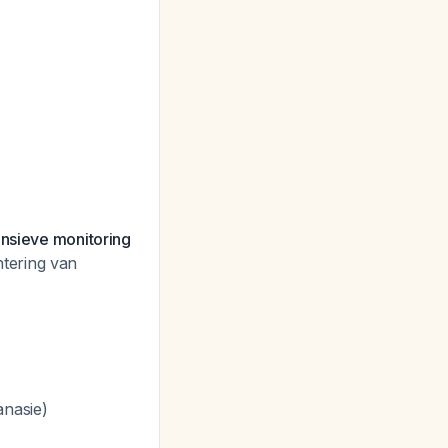
ensieve monitoring
tering van
anasie)