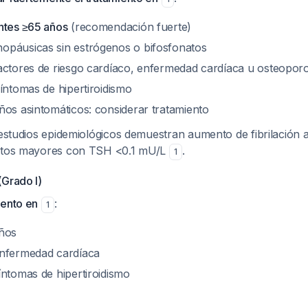
ntes ≥65 años
(recomendación fuerte)
páusicas sin estrógenos o bifosfonatos
actores de riesgo cardíaco, enfermedad cardíaca u osteoporo
íntomas de hipertiroidismo
ños asintomáticos: considerar tratamiento
 estudios epidemiológicos demuestran aumento de fibrilación a
ultos mayores con TSH <0.1 mU/L
.
1
(Grado I)
iento en
:
1
años
enfermedad cardíaca
íntomas de hipertiroidismo