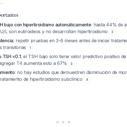
.
ortantes
H bajo con hipertiroidismo automáticamente
: hasta 44% de 
/L son eutiroideos y no desarrollan hipertiroidismo
3
stencia
: repetir pruebas en 3-6 meses antes de iniciar tratam
s transitorias
1
o TSH <0.1
: el TSH bajo solo tiene valor predictivo positivo d
; agregar T4 aumenta esto a 67%
3
amiento
: no hay estudios que demuestren disminución de morb
ratamiento de hipertiroidismo subclínico
4