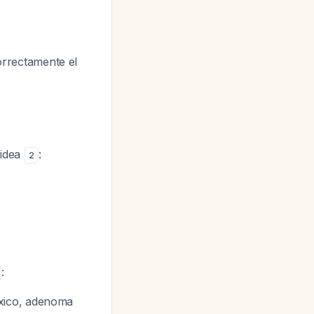
orrectamente el
oidea
:
2
:
óxico, adenoma