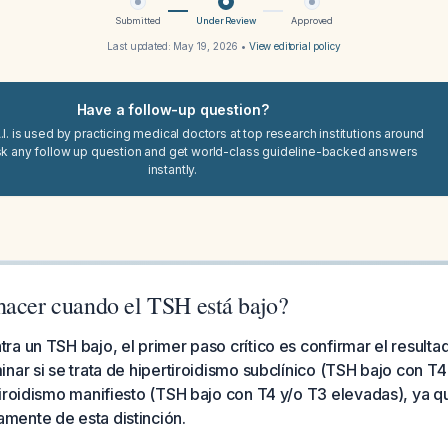
Submitted
Under Review
Approved
Last updated:
May 19, 2026
•
View editorial policy
Have a follow-up question?
I. is used by practicing medical doctors at top research institutions around
sk any follow up question and get world-class guideline-backed answers
instantly.
hacer cuando el TSH está bajo?
a un TSH bajo, el primer paso crítico es confirmar el result
nar si se trata de hipertiroidismo subclínico (TSH bajo con T4 
iroidismo manifiesto (TSH bajo con T4 y/o T3 elevadas), ya q
ente de esta distinción.