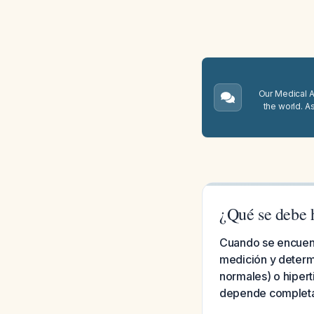
Our Medical A.
the world. A
¿Qué se debe 
Cuando se encuentr
medición y determi
normales) o hipert
depende completam