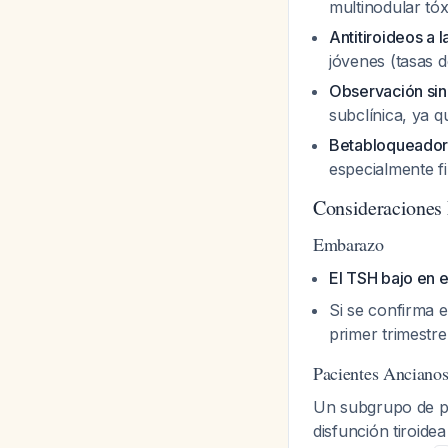
multinodular tóx
Antitiroideos a 
jóvenes (tasas 
Observación sin
subclínica, ya 
Betabloqueado
especialmente fi
Consideraciones 
Embarazo
El TSH bajo en 
Si se confirma e
primer trimestr
Pacientes Anciano
Un subgrupo de pa
disfunción tiroide