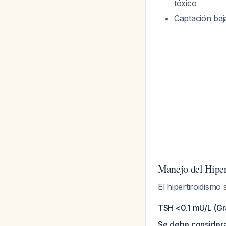
tóxico
Captación baja
Manejo del Hiper
El hipertiroidismo
TSH <0.1 mU/L (Gra
Se debe considera