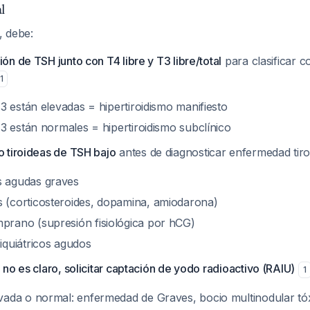
l
, debe:
ión de TSH junto con T4 libre y T3 libre/total
para clasificar c
1
T3 están elevadas = hipertiroidismo manifiesto
T3 están normales = hipertiroidismo subclínico
o tiroideas de TSH bajo
antes de diagnosticar enfermedad tir
 agudas graves
(corticosteroides, dopamina, amiodarona)
rano (supresión fisiológica por hCG)
iquiátricos agudos
o no es claro, solicitar captación de yodo radioactivo (RAIU)
1
vada o normal: enfermedad de Graves, bocio multinodular t