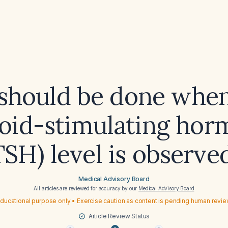
should be done when
oid-stimulating ho
TSH) level is observe
Medical Advisory Board
All articles are reviewed for accuracy by our
Medical Advisory Board
ducational purpose only • Exercise caution as content is pending human revi
Article Review Status