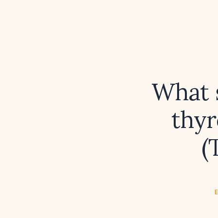
What 
thyr
(
E