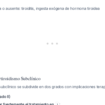
 o ausente: tiroiditis, ingesta exógena de hormona tiroidea
tiroidismo Subclínico
 subclínico se subdivide en dos grados con implicaciones terap
do II)
r fuertemente el tratamiento en
:
1