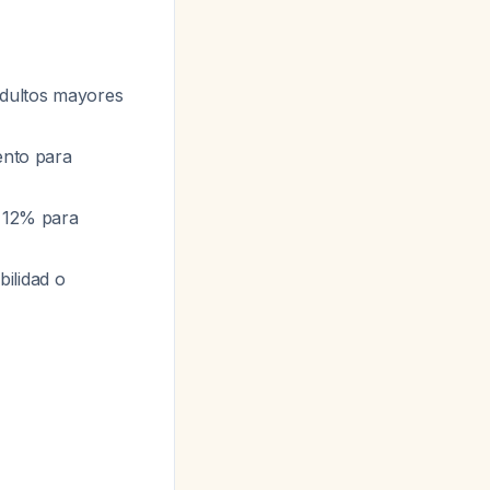
adultos mayores
iento para
e 12% para
ilidad o