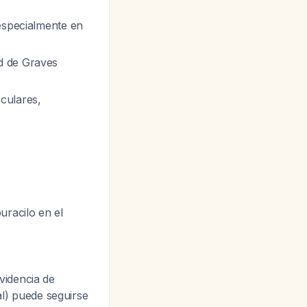
especialmente en
d de Graves
sculares,
uracilo en el
videncia de
al) puede seguirse