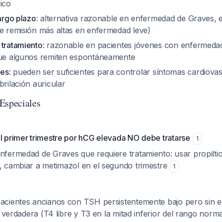
ico
largo plazo
: alternativa razonable en enfermedad de Graves, 
de remisión más altas en enfermedad leve)
 tratamiento
: razonable en pacientes jóvenes con enfermeda
que algunos remiten espontáneamente
res
: pueden ser suficientes para controlar síntomas cardiova
brilación auricular
Especiales
el primer trimestre por hCG elevada NO debe tratarse
1
nfermedad de Graves que requiere tratamiento: usar propiltio
e, cambiar a metimazol en el segundo trimestre
1
s
cientes ancianos con TSH persistentemente bajo pero sin e
a verdadera (T4 libre y T3 en la mitad inferior del rango norm