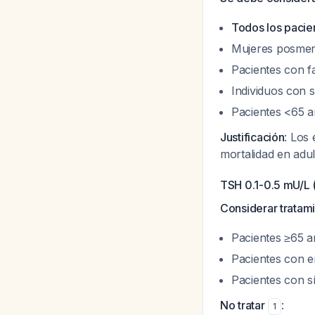
Todos los pacie
Mujeres posmeno
Pacientes con f
Individuos con s
Pacientes <65 a
Justificación
: Los
mortalidad en ad
TSH 0.1-0.5 mU/L 
Considerar tratam
Pacientes ≥65 
Pacientes con 
Pacientes con s
No tratar
:
1