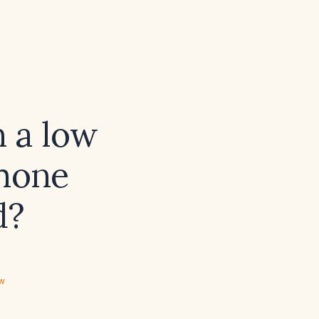
 a low
rmone
d?
ew