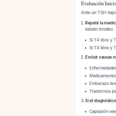
Evaluación Inicia
Ante un TSH bajo
Repetir la medic
estado tiroideo
Si T4 libre y 
Si T4 libre y 
Excluir causas n
Enfermedades
Medicamentos 
Embarazo temp
Trastornos ps
Si el diagnóstic
Captación ele