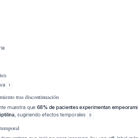
ria
ivo
iva
1
iento tras discontinuación
ente muestra que
68% de pacientes experimentan empeoramie
ptilina
, sugiriendo efectos temporales
5
 temporal