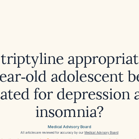
triptyline appropriat
year‑old adolescent b
eated for depression 
insomnia?
Medical Advisory Board
All articles are reviewed for accuracy by our
Medical Advisory Board