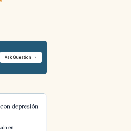
ew
Ask Question
 con depresión
sión en