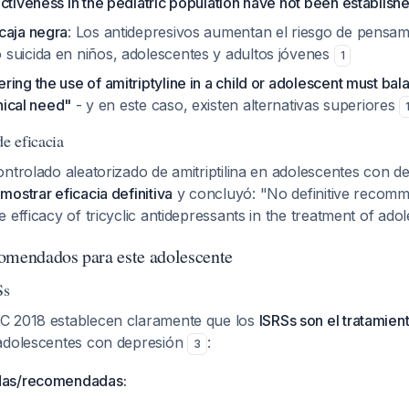
ctiveness in the pediatric population have not been establish
caja negra
: Los antidepresivos aumentan el riesgo de pensam
suicida en niños, adolescentes y adultos jóvenes
1
ing the use of amitriptyline in a child or adolescent must bala
inical need"
- y en este caso, existen alternativas superiores
de eficacia
ontrolado aleatorizado de amitriptilina en adolescentes con 
ostrar eficacia definitiva
y concluyó: "No definitive recom
 efficacy of tricyclic antidepressants in the treatment of a
omendados para este adolescente
Ss
C 2018 establecen claramente que los
ISRSs son el tratamie
adolescentes con depresión
:
3
das/recomendadas: