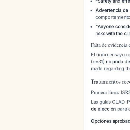
"Safety and effe
Advertencia de 
comportamiento 
"Anyone consider
risks with the cl
Falta de evidencia 
El único ensayo c
(n=31)
no pudo dem
made regarding the
Tratamientos rec
Primera línea: ISR
Las guías GLAD-P
de elección
para 
Opciones aproba