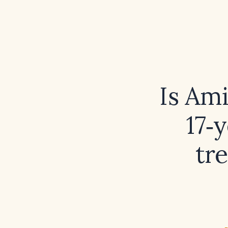
Is Ami
17‑
tr