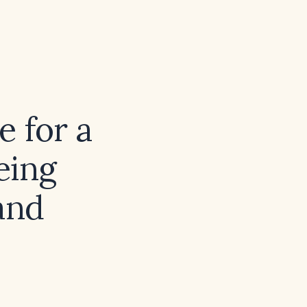
e for a
eing
and