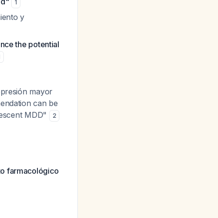
ed"
1
iento y
nce the potential
1
depresión mayor
mendation can be
dolescent MDD"
2
nto farmacológico