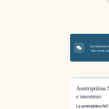
E
Our Medical A.
the world. A
Amitriptilina
e insomnio
La amitriptilina N