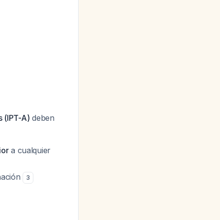
s (IPT-A)
deben
ior
a cualquier
nación
3