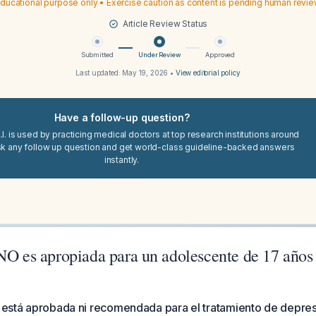
ducational purpose only • Exercise caution as content is pending human revi
Article Review Status
Submitted
Under Review
Approved
Last updated:
May 19, 2026
•
View editorial policy
Have a follow-up question?
I. is used by practicing medical doctors at top research institutions around
sk any follow up question and get world-class guideline-backed answers
instantly.
 NO es apropiada para un adolescente de 17 años
O está aprobada ni recomendada para el tratamiento de depre