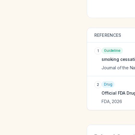
REFERENCES
Guideline
1
smoking cessatio
Journal of the 
Drug
2
Official FDA Dru
FDA
,
2026