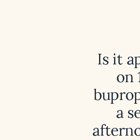
Is it 
on 
buprop
a s
aftern