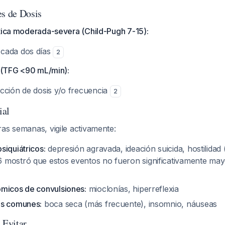
es de Dosis
ática moderada-severa (Child-Pugh 7-15):
cada dos días
2
l (TFG <90 mL/min):
cción de dosis y/o frecuencia
2
ial
as semanas, vigile activamente:
siquiátricos:
depresión agravada, ideación suicida, hostilidad
mostró que estos eventos no fueron significativamente ma
micos de convulsiones:
mioclonías, hiperreflexia
os comunes:
boca seca (más frecuente), insomnio, náuseas
Evitar