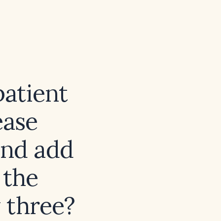
patient
ease
and add
 the
 three?