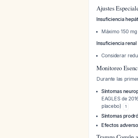
Ajustes Especial
Insuficiencia hep
Máximo 150 mg 
Insuficiencia rena
Considerar redu
Monitoreo Esenc
Durante las primer
Síntomas neurop
EAGLES de 2016 
placebo)
1
Síntomas prodró
Efectos advers
Trampa Común a 