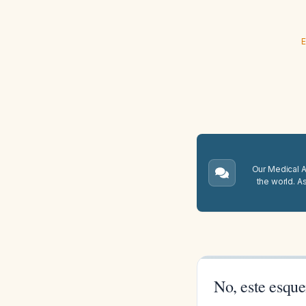
E
Our Medical A.
the world. A
No, este esqu