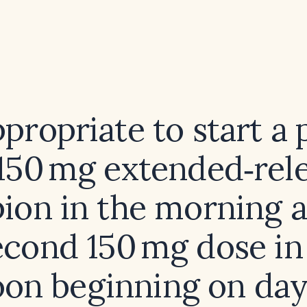
appropriate to start a 
150 mg extended‑rel
ion in the morning 
econd 150 mg dose in
oon beginning on day