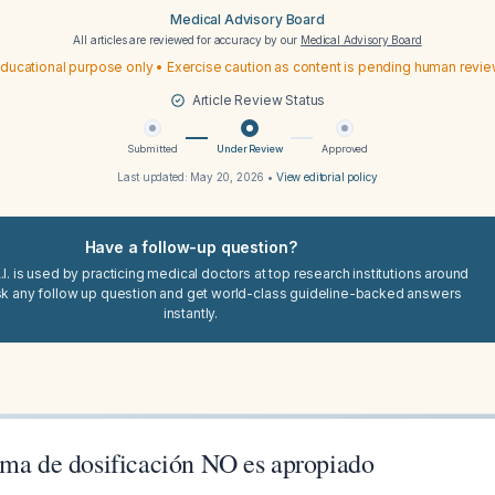
Medical Advisory Board
All articles are reviewed for accuracy by our
Medical Advisory Board
ducational purpose only • Exercise caution as content is pending human revi
Article Review Status
Submitted
Under Review
Approved
Last updated:
May 20, 2026
•
View editorial policy
Have a follow-up question?
I. is used by practicing medical doctors at top research institutions around
sk any follow up question and get world-class guideline-backed answers
instantly.
ema de dosificación NO es apropiado