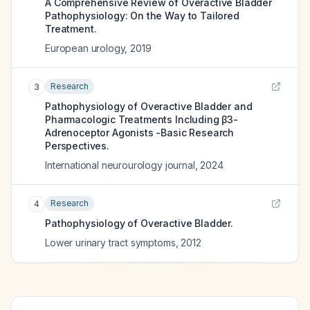
A Comprehensive Review of Overactive Bladder
Pathophysiology: On the Way to Tailored
Treatment.
European urology
,
2019
Research
3
Pathophysiology of Overactive Bladder and
Pharmacologic Treatments Including β3-
Adrenoceptor Agonists -Basic Research
Perspectives.
International neurourology journal
,
2024
Research
4
Pathophysiology of Overactive Bladder.
Lower urinary tract symptoms
,
2012