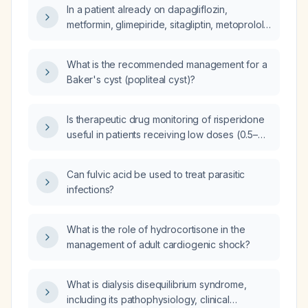
In a patient already on dapagliflozin,
metformin, glimepiride, sitagliptin, metoprolol
succinate, olmesartan, cilnidipine, and
levothyroxine, how should Novomix 30
What is the recommended management for a
(biphasic insulin) be added to the regimen
Baker's cyst (popliteal cyst)?
and what monitoring is needed?
Is therapeutic drug monitoring of risperidone
useful in patients receiving low doses (0.5–
1 mg per day)?
Can fulvic acid be used to treat parasitic
infections?
What is the role of hydrocortisone in the
management of adult cardiogenic shock?
What is dialysis disequilibrium syndrome,
including its pathophysiology, clinical