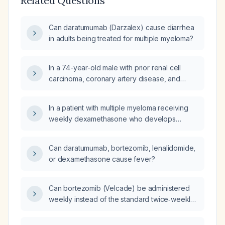
Related Questions
Can daratumumab (Darzalex) cause diarrhea
in adults being treated for multiple myeloma?
In a 74-year-old male with prior renal cell
carcinoma, coronary artery disease, and
newly diagnosed standard-risk multiple
myeloma receiving daratumumab,
In a patient with multiple myeloma receiving
bortezomib, lenalidomide, and
weekly dexamethasone who develops
dexamethasone who now has a month-long
unilateral leg swelling, which drug is most
low-grade fever, dry cough, and exertional
likely responsible: bortezomib, lenalidomide,
dyspnea with a restrictive pulmonary function
Can daratumumab, bortezomib, lenalidomide,
melphalan, or cyclophosphamide?
pattern, what is the most likely etiology of his
or dexamethasone cause fever?
breathlessness and what diagnostic and
therapeutic steps should be taken?
Can bortezomib (Velcade) be administered
weekly instead of the standard twice‑weekly
schedule in a daratumumab‑VRD regimen?