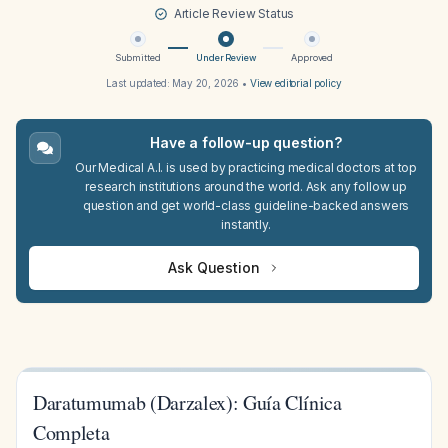
Article Review Status
Submitted
Under Review
Approved
Last updated:
May 20, 2026
•
View editorial policy
Have a follow-up question?
Our Medical A.I. is used by practicing medical doctors at top
research institutions around the world. Ask any follow up
question and get world-class guideline-backed answers
instantly.
Ask Question
Daratumumab (Darzalex): Guía Clínica
Completa