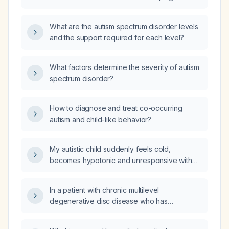
dementia as they age?
What are the autism spectrum disorder levels
and the support required for each level?
What factors determine the severity of autism
spectrum disorder?
How to diagnose and treat co-occurring
autism and child-like behavior?
My autistic child suddenly feels cold,
becomes hypotonic and unresponsive with
toe‑walking and arm‑flapping—what could be
causing this and what emergency actions
In a patient with chronic multilevel
should I take?
degenerative disc disease who has
worsening low back pain and lower
abdominal cramping that worsens with bowel