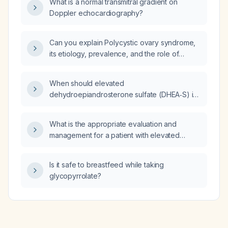
What is a normal transmitral gradient on
activity, what is the likely cause of the back
Doppler echocardiography?
pain and gastrointestinal symptoms, and are
they related?
Can you explain Polycystic ovary syndrome,
its etiology, prevalence, and the role of
metformin (biguanide) in its treatment?
When should elevated
dehydroepiandrosterone sulfate (DHEA‑S) in
a man be considered concerning?
What is the appropriate evaluation and
management for a patient with elevated
hemoglobin, hematocrit, mean corpuscular
hemoglobin (MCH), and bilirubin?
Is it safe to breastfeed while taking
glycopyrrolate?