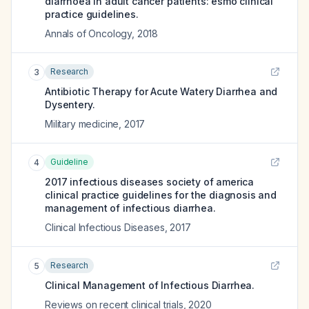
diarrhoea in adult cancer patients: esmo clinical
practice guidelines.
Annals of Oncology
,
2018
Research
3
Antibiotic Therapy for Acute Watery Diarrhea and
Dysentery.
Military medicine
,
2017
Guideline
4
2017 infectious diseases society of america
clinical practice guidelines for the diagnosis and
management of infectious diarrhea.
Clinical Infectious Diseases
,
2017
Research
5
Clinical Management of Infectious Diarrhea.
Reviews on recent clinical trials
,
2020