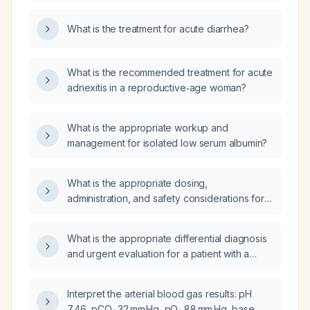
five days?
What is the treatment for acute diarrhea?
What is the recommended treatment for acute
adnexitis in a reproductive‑age woman?
What is the appropriate workup and
management for isolated low serum albumin?
What is the appropriate dosing,
administration, and safety considerations for
magnesium glycinate in adults?
What is the appropriate differential diagnosis
and urgent evaluation for a patient with a
history of thyroid disease treated with
levothyroxine and liothyronine who has
Interpret the arterial blood gas results: pH
experienced unintentional weight loss of 20–
7.46, pCO₂ 32 mm Hg, pO₂ 88 mm Hg, base