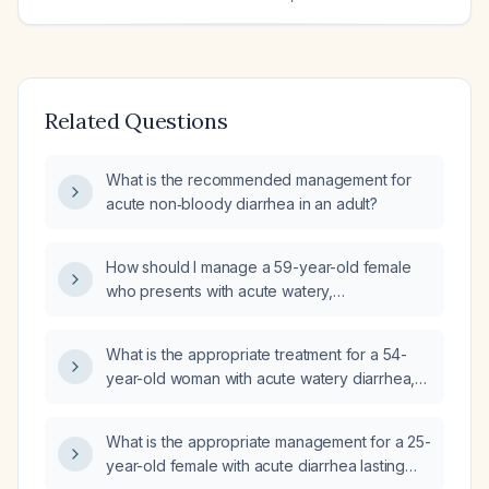
Related Questions
What is the recommended management for
acute non‑bloody diarrhea in an adult?
How should I manage a 59-year-old female
who presents with acute watery,
mucus‑containing diarrhea that started last
night at 12:10, with abdominal cramping and
What is the appropriate treatment for a 54-
soreness but no nausea, vomiting, abdominal
year-old woman with acute watery diarrhea,
pain, or fever?
high‑grade fever, and vomiting for one day?
What is the appropriate management for a 25-
year-old female with acute diarrhea lasting