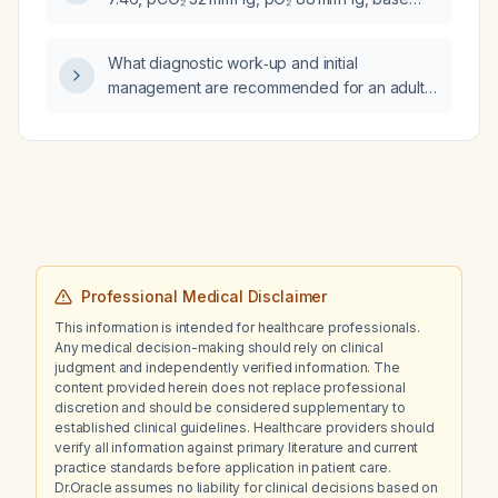
30 lb, decreased appetite, light‑headedness
excess +1 mmol/L, HCO₃⁻ 23.5 mmol/L, oxygen
with positional changes, pressure sensation
saturation 99%.
when lying supine, severe muscle tension,
What diagnostic work‑up and initial
migraines, fingertip paresthesias, palpitations,
management are recommended for an adult
intermittent throat and chest tightness, and
with 20–30 lb unintentional weight loss,
painful firm axillary lymphadenopathy?
decreased appetite, chronic severe anxiety
and depression, positional lightheadedness,
pressure sensation when supine, severe
muscle tension, migraines, finger
paresthesias, palpitations, intermittent throat
and chest tightness, bilateral painful hard
axillary lymphadenopathy, and a history of
Professional Medical Disclaimer
thyroid disease treated with levothyroxine
This information is intended for healthcare professionals.
and liothyronine?
Any medical decision-making should rely on clinical
judgment and independently verified information. The
content provided herein does not replace professional
discretion and should be considered supplementary to
established clinical guidelines. Healthcare providers should
verify all information against primary literature and current
practice standards before application in patient care.
Dr.Oracle assumes no liability for clinical decisions based on