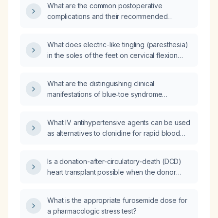
What are the common postoperative
complications and their recommended
management?
What does electric-like tingling (paresthesia)
in the soles of the feet on cervical flexion
indicate, and what evaluation is
recommended?
What are the distinguishing clinical
manifestations of blue‑toe syndrome
compared with primary Raynaud’s
phenomenon, systemic vasculitis, and
What IV antihypertensive agents can be used
peripheral arterial disease?
as alternatives to clonidine for rapid blood
pressure reduction in hypertensive patients?
Is a donation-after-circulatory-death (DCD)
heart transplant possible when the donor
heart has stopped beating?
What is the appropriate furosemide dose for
a pharmacologic stress test?