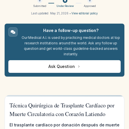
Submitted
Under Review
Approved
Last updated:
May 21, 2026
•
View editorial policy
Have a follow-up question?
Our Medical A.I. is used by practicing medical doctors at top
research institutions around the world. Ask any follow up
question and get world-class guideline-backed answers
instantly.
Ask Question
Técnica Quirúrgica de Trasplante Cardíaco por
Muerte Circulatoria con Corazón Latiendo
El trasplante cardíaco por donación después de muerte