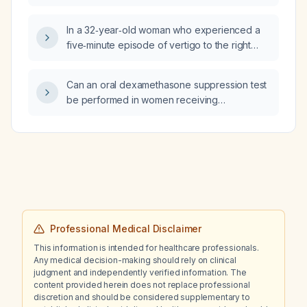
In a 32‑year‑old woman who experienced a
five‑minute episode of vertigo to the right
accompanied by hypotension and
hypoglycemia that resolved with a
Can an oral dexamethasone suppression test
carbohydrate snack, and who has a history of
be performed in women receiving
hypothyroidism treated with levothyroxine
menopausal hormone therapy?
and discontinued combined
estrogen‑cyproterone oral contraceptive six
months ago, what are the most likely
diagnoses and appropriate next steps?
Professional Medical Disclaimer
This information is intended for healthcare professionals.
Any medical decision-making should rely on clinical
judgment and independently verified information. The
content provided herein does not replace professional
discretion and should be considered supplementary to