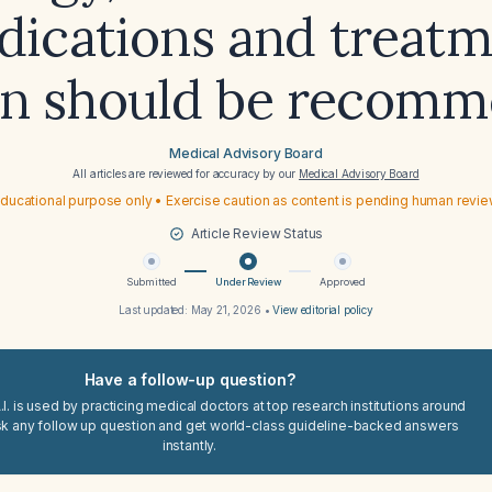
ications and treat
n should be recom
Medical Advisory Board
All articles are reviewed for accuracy by our
Medical Advisory Board
ducational purpose only • Exercise caution as content is pending human revi
Article Review Status
Submitted
Under Review
Approved
Last updated:
May 21, 2026
•
View editorial policy
Have a follow-up question?
I. is used by practicing medical doctors at top research institutions around
sk any follow up question and get world-class guideline-backed answers
instantly.