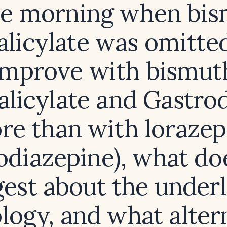
he morning when bi
alicylate was omitte
improve with bismut
alicylate and Gastro
re than with loraze
odiazepine), what doe
est about the under
logy, and what alter