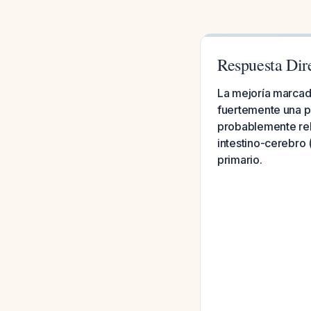
Respuesta Dir
La mejoría marcad
fuertemente una pa
probablemente rela
intestino-cerebro 
primario.