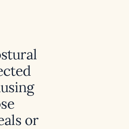
stural
ected
ausing
ose
als or