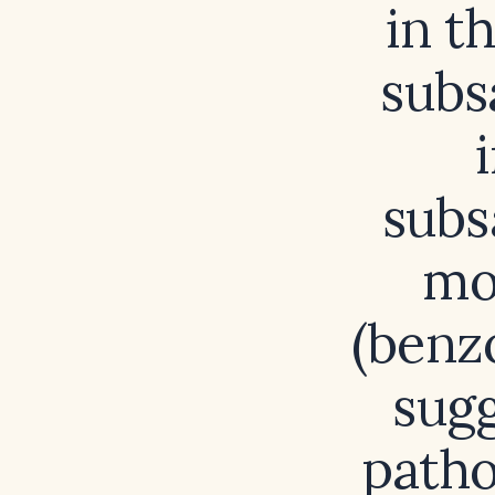
in t
subs
subs
mo
(benz
sugg
patho