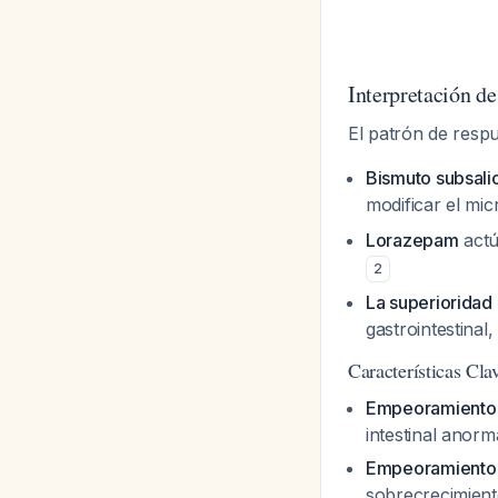
Interpretación de
El patrón de respu
Bismuto subsalic
modificar el mic
Lorazepam
actú
2
La superioridad
gastrointestinal,
Características Cla
Empeoramiento 
intestinal anorm
Empeoramiento m
sobrecrecimient