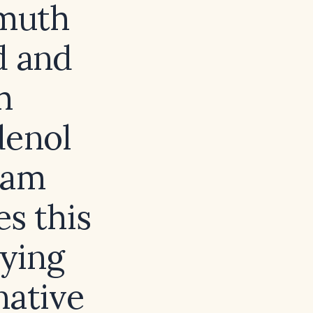
smuth
d and
h
denol
pam
s this
lying
native