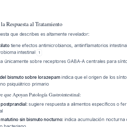
 la Respuesta al Tratamiento
esta que describes es altamente revelador:
ilato
tiene efectos antimicrobianos, antiinflamatorios intestin
robioma intestinal
1
a únicamente sobre receptores GABA-A centrales para sínt
 del bismuto sobre lorazepam
indica que el origen de los sínt
 no psiquiátrico primario
ve que Apoyan Patología Gastrointestinal:
postprandial
: sugiere respuesta a alimentos específicos o f
al
atutino sin bismuto nocturno
: indica acumulación nocturna 
o bacteriano