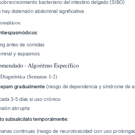
sobrecrecimiento bacteriano del intestino delgado (SIBO)
 hay distensión abdominal significativa
tomáticos:
antiespasmódicos
:
mg antes de comidas
ominal y espasmos
omendado - Algoritmo Específico
 Diagnóstica (Semanas 1-2)
zepam gradualmente
(riesgo de dependencia y síndrome de a
ada 3-5 días si uso crónico
sión abrupta
to subsalicilato temporalmente
:
anas continuas (riesgo de neurotoxicidad con uso prolonga