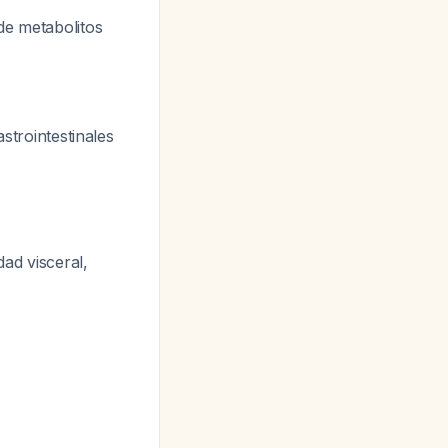
 de metabolitos
strointestinales
ad visceral,