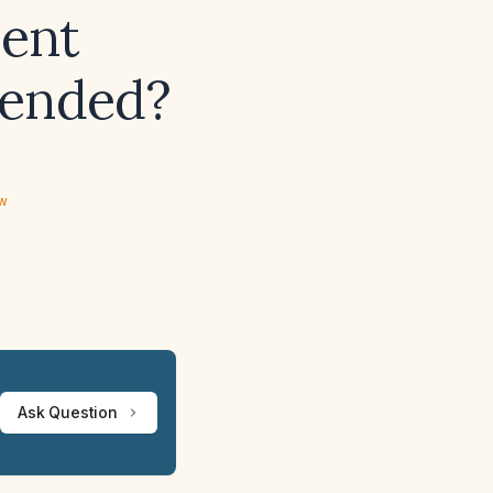
ment
mended?
ew
Ask Question