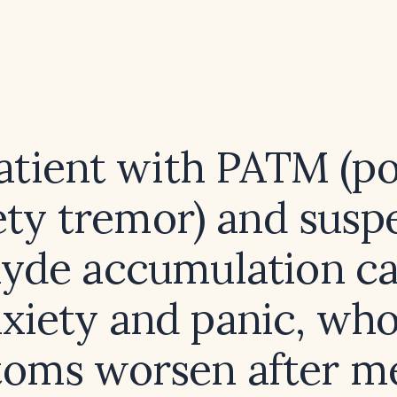
patient with PATM (po
ety tremor) and susp
yde accumulation c
xiety and panic, wh
oms worsen after me