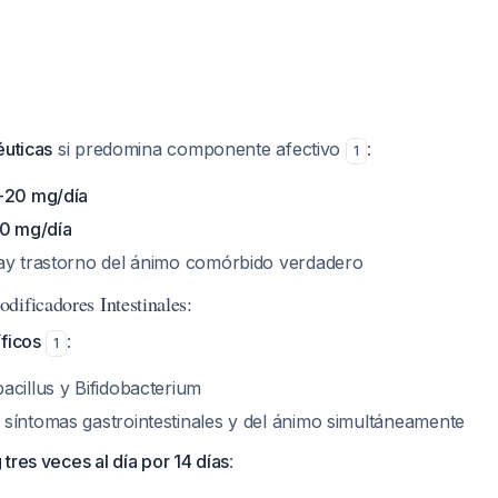
éuticas
si predomina componente afectivo
:
1
-20 mg/día
00 mg/día
ay trastorno del ánimo comórbido verdadero
dificadores Intestinales:
ficos
:
1
acillus
y
Bifidobacterium
síntomas gastrointestinales y del ánimo simultáneamente
tres veces al día por 14 días
: