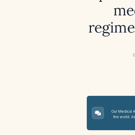
med
regime
E
Our Medical A.
the world. A