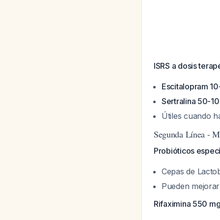
ISRS a dosis terap
Escitalopram 10
Sertralina 50-1
Útiles cuando h
Segunda Línea - Mo
Probióticos especí
Cepas de
Lactob
Pueden mejorar 
Rifaximina 550 mg 