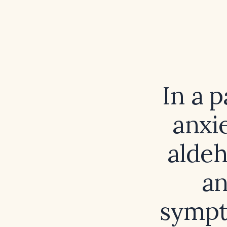
In a 
anxi
aldeh
an
sympt