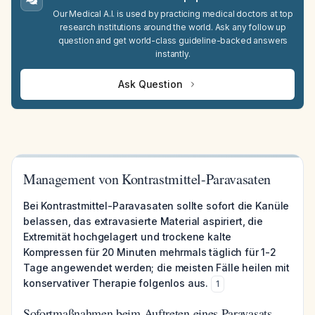
Our Medical A.I. is used by practicing medical doctors at top
research institutions around the world. Ask any follow up
question and get world-class guideline-backed answers
instantly.
Ask Question
Management von Kontrastmittel-Paravasaten
Bei Kontrastmittel-Paravasaten sollte sofort die Kanüle
belassen, das extravasierte Material aspiriert, die
Extremität hochgelagert und trockene kalte
Kompressen für 20 Minuten mehrmals täglich für 1-2
Tage angewendet werden; die meisten Fälle heilen mit
konservativer Therapie folgenlos aus.
1
Sofortmaßnahmen beim Auftreten eines Paravasats