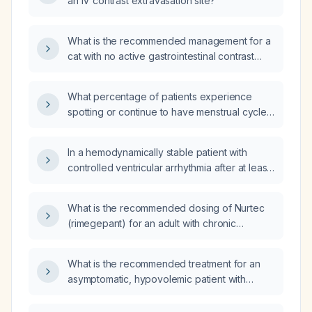
an IV contrast extravasation site?
What is the recommended management for a
cat with no active gastrointestinal contrast
extravasation?
What percentage of patients experience
spotting or continue to have menstrual cycles
after Nexplanon (etonogestrel) implantation?
In a hemodynamically stable patient with
controlled ventricular arrhythmia after at least
24 hours of intravenous amiodarone, how
should the transition to oral amiodarone be
What is the recommended dosing of Nurtec
performed, including loading dose,
(rimegepant) for an adult with chronic
maintenance dose, and monitoring?
migraine for preventive and acute treatment?
What is the recommended treatment for an
asymptomatic, hypovolemic patient with
hyponatremia?