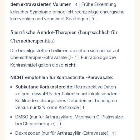
dem extravasierten Volumen
. Frühe Erkennung
4
kritischer Symptome ermöglicht rechtzeitige chirurgische
Intervention und vermeidet Spätfolgen
.
3
Spezifische Antidot-Therapien (hauptsächlich für
Chemotherapeutika)
Die bereitgestellten Leitlinien beziehen sich primär auf
Chemotherapie-Extravasate [1-
. Für radiologische
1
Kontrastmittel gelten diese
nicht
:
NICHT empfohlen für Kontrastmittel-Paravasate:
Subkutane Kortikosteroide
: Retrospektive Daten
zeigen, dass 46% der Patienten mit intralesionalen
Kortikoiden chirurgisches Debridement benötigten
versus nur 13% ohne Kortikoide
1
DMSO (nur für Anthrazykline, Mitomycin C, Platinsalze
bei Chemotherapie)
1
Dexrazoxan (nur für Anthrazyklin-Extravasate)
1