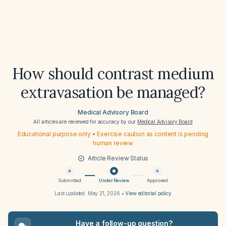
How should contrast medium
extravasation be managed?
Medical Advisory Board
All articles are reviewed for accuracy by our
Medical Advisory Board
Educational purpose only • Exercise caution as content is pending
human review
Article Review Status
Submitted
Under Review
Approved
Last updated:
May 21, 2026
•
View editorial policy
Have a follow-up question?