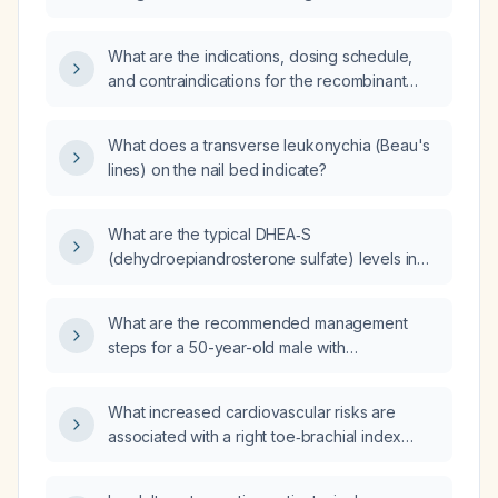
including those with a history of shingles or
weakened immune systems?
What are the indications, dosing schedule,
and contraindications for the recombinant
herpes zoster vaccine (Shingrix) in adults?
What does a transverse leukonychia (Beau's
lines) on the nail bed indicate?
What are the typical DHEA‑S
(dehydroepiandrosterone sulfate) levels in
patients with adrenal carcinoma?
What are the recommended management
steps for a 50-year-old male with
schizoaffective disorder (SAD) and bipolar
disorder (BAD) who is taking paliperidone
What increased cardiovascular risks are
palmitate (Invega Sustenna) 234 mg, starting
associated with a right toe‑brachial index
sertraline (Zoloft) 50 mg, and experiencing
(TBI) of 0.77 and a left toe‑brachial index
suicidal ideation (SI) triggered by his
(TBI) of 0.90?
incarcerated dormitory living situation?