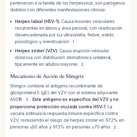
pertenecen a la familia de los herpesvirus, son patógenos
distintos con diferentes manifestaciones clínicas:
Herpes labial (HSV-1)
: Causa lesiones vesiculares
recurrentes en labios y área perioral, con reactivación
desencadenada por luz ultravioleta, fiebre, estrés
psicológico y menstruación
1
Herpes zóster (VZV)
: Causa erupción vesicular
dolorosa con distribución dermatómica unilateral,
típicamente en adultos mayores
2
Mecanismo de Acción de Shingrix
Shingrix contiene el antígeno recombinante de
glicoproteína E (gE) del VZV con el sistema adyuvante
AS01B
.
Este antígeno es específico del VZV y no
2
proporciona protección cruzada contra HSV-1
. La
vacuna estimula la respuesta inmune específica contra
VZV, reduciendo el riesgo de herpes zóster en 97.2% en
personas ≥50 años y 91.3% en personas ≥70 años
.
2