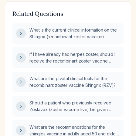
Related Questions
What is the current clinical information on the
Shingrix (recombinant zoster vaccine)
regarding dosing schedule, indications,
contraindications, and adverse effects?
If I have already had herpes zoster, should I
receive the recombinant zoster vaccine
(Shingrix)?
What are the pivotal clinical trials for the
recombinant zoster vaccine Shingrix (RZV)?
Should a patient who previously received
Zostavax (zoster vaccine live) be given
Shingrix (recombinant zoster vaccine)?
What are the recommendations for the
shingles vaccine in adults aged 50 and older,