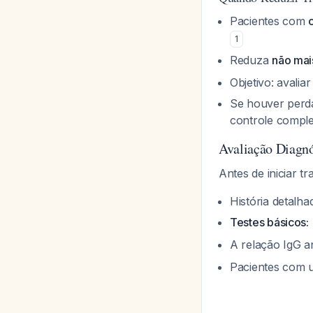
Pacientes com
1
Reduza
não mai
Objetivo: avali
Se houver perda
controle compl
Avaliação Diagnó
Antes de iniciar tr
História detalha
Testes básicos:
A relação IgG a
Pacientes com u