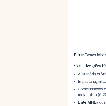
Evite:
Testes labor
Considerações Pr
A urticária crô
Impacto signifi
Comorbidades co
metabólica (6-
Evite AINEs
quan