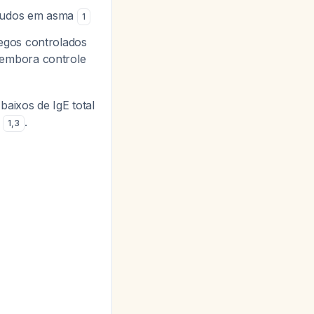
estudos em asma
1
egos controlados
 embora controle
baixos de IgE total
e
.
1
,
3