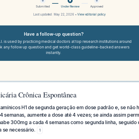
Submitted
Under Review
Approved
Last updated:
May 22, 2026
•
View editorial policy
Have a follow-up question?
I. is used by practicing medical doctors at top research institutions around
sk any follow up question and get world-class guideline-backed answers
instantly.
icária Crônica Espontânea
istamínicos H1 de segunda geração em dose padrão e, se não 
 semanas, aumente a dose até 4 vezes; se ainda assim perma
mabe 300mg a cada 4 semanas como segunda linha, seguido d
a se necessário.
1