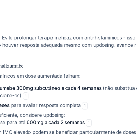
:
Evite prolongar terapia ineficaz com anti-histamínicos - isso
o houver resposta adequada mesmo com updosing, avance r
malizumabe
amínicos em dose aumentada falham:
zumabe 300mg subcutâneo a cada 4 semanas
(não substitua 
dicione-os)
1
eses
para avaliar resposta completa
1
ficiente, considere updosing:
se para até
600mg a cada 2 semanas
1
 IMC elevado podem se beneficiar particularmente de dose