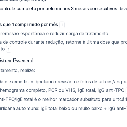
controle completo por pelo menos 3 meses consecutivos
deve
s que 1 comprimido por mês
1
ar remissão espontânea e reduzir carga de tratamento
 de controle durante redução, retorne à última dose que p
eto
1
stica Essencial
atamento, realize:
da e exame físico (incluindo revisão de fotos de urticas/angi
hemograma completo, PCR ou VHS, IgE total, IgG anti-TPO
nti-TPO/IgE total é o melhor marcador substituto para urticá
rticária autoimune: IgE total baixo ou muito baixo + IgG ant