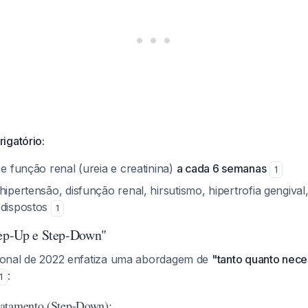
igatório:
 e função renal (ureia e creatinina)
a cada 6 semanas
1
hipertensão, disfunção renal, hirsutismo, hipertrofia gengival,
edispostos
1
tep-Up e Step-Down"
acional de 2022 enfatiza uma abordagem de
"tanto quanto nece
:
1
atamento (Step-Down):