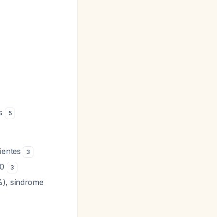
os
5
cientes
3
10
3
%), síndrome