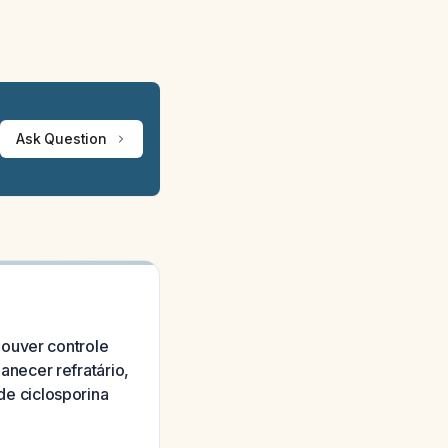
Ask Question
houver controle
necer refratário,
e ciclosporina