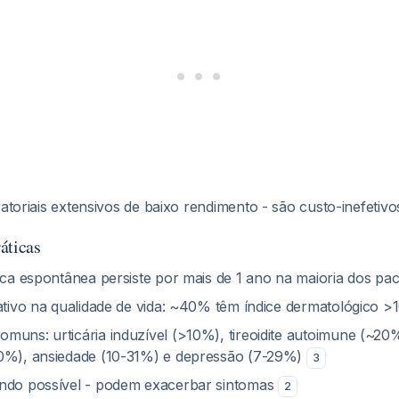
atoriais extensivos de baixo rendimento - são custo-inefetiv
áticas
nica espontânea persiste por mais de 1 ano na maioria dos pa
cativo na qualidade de vida: ~40% têm índice dermatológico >
muns: urticária induzível (>10%), tireoidite autoimune (~20
20%), ansiedade (10-31%) e depressão (7-29%)
3
do possível - podem exacerbar sintomas
2