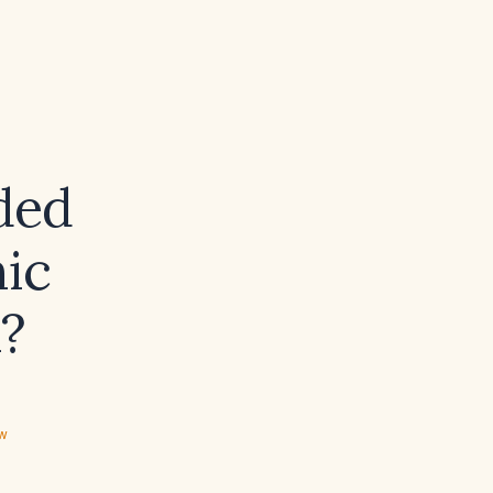
ded
ic
a?
ew