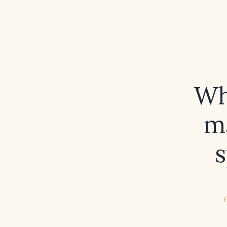
Wh
m
s
E