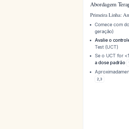
Abordagem Terap
Primeira Linha: An
Comece com dose
geração)
Avalie o contro
Test (UCT)
Se o UCT for <1
a dose padrão
Aproximadament
2
,
3