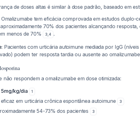
urança de doses altas é similar à dose padrão, baseado em 
Omalizumabe tem eficácia comprovada em estudos duplo-c
 aproximadamente 70% dos pacientes alcançando resposta,
 em menos de 70%
.
3
,
4
e:
Pacientes com urticária autoimune mediada por IgG (níveis 
evado) podem ter resposta tardia ou ausente ao omalizumab
losporina
ue não respondem a omalizumabe em dose otimizada:
é 5mg/kg/dia
1
 eficaz em urticária crônica espontânea autoimune
3
roximadamente 54-73% dos pacientes
3