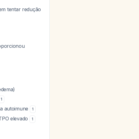
m tentar redução
roporcionou
oedema)
1
ria autoimune
1
i-TPO elevado
1