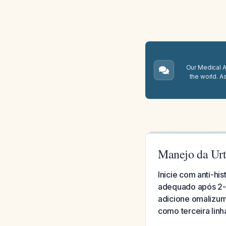
Our Medical A.
the world. A
Manejo da Urt
Inicie com anti-h
adequado após 2-4
adicione omalizu
como terceira linh