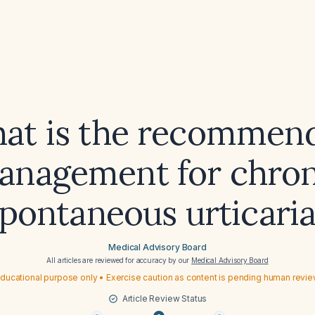
at is the recommen
anagement for chron
pontaneous urticari
Medical Advisory Board
All articles are reviewed for accuracy by our
Medical Advisory Board
ducational purpose only • Exercise caution as content is pending human revi
Article Review Status