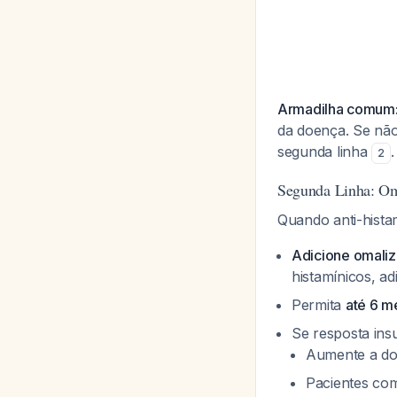
Armadilha comum
da doença. Se nã
segunda linha
.
2
Segunda Linha: O
Quando anti-hist
Adicione omali
histamínicos, a
Permita
até 6 m
Se resposta insu
Aumente a do
Pacientes com