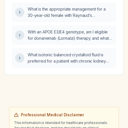
What is the appropriate management for a
30-year-old female with Raynaud’s
phenomenon, cold extremities and easy
bruising who is currently taking Vessel Due
With an APOE E3/E4 genotype, am I eligible
(calcium‑channel blocker) prescribed by a
for donanemab (Lormalzi) therapy and what
rheumatologist?
ARIA monitoring and precautions are
required?
What isotonic balanced crystalloid fluid is
preferred for a patient with chronic kidney
disease?
Professional Medical Disclaimer
This information is intended for healthcare professionals.
Any medical decision-making should rely on clinical