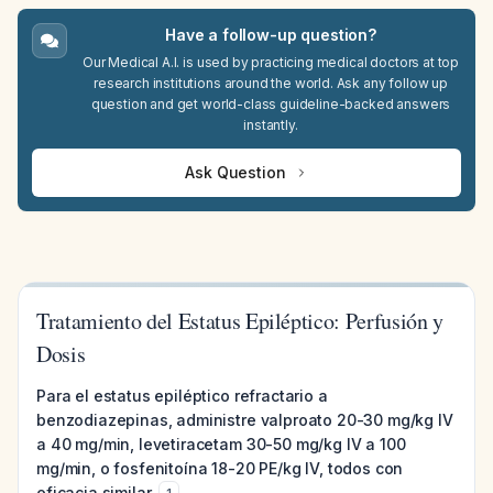
Have a follow-up question?
Our Medical A.I. is used by practicing medical doctors at top
research institutions around the world. Ask any follow up
question and get world-class guideline-backed answers
instantly.
Ask Question
Tratamiento del Estatus Epiléptico: Perfusión y
Dosis
Para el estatus epiléptico refractario a
benzodiazepinas, administre valproato 20-30 mg/kg IV
a 40 mg/min, levetiracetam 30-50 mg/kg IV a 100
mg/min, o fosfenitoína 18-20 PE/kg IV, todos con
eficacia similar.