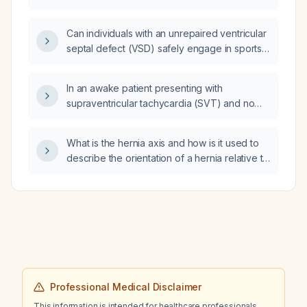
non‑breastfeeding woman of reproductive
age who does not smoke heavily and has no
Can individuals with an unrepaired ventricular
history of thromboembolism, uncontrolled
septal defect (VSD) safely engage in sports
hypertension, migraine with aura, or
or strenuous physical activities?
estrogen‑sensitive cancer?
In an awake patient presenting with
supraventricular tachycardia (SVT) and no
blood pressure measurement, what is the
appropriate immediate management?
What is the hernia axis and how is it used to
describe the orientation of a hernia relative to
surrounding anatomical landmarks?
Professional Medical Disclaimer
This information is intended for healthcare professionals.