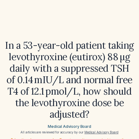
In a 53-year-old patient taking
levothyroxine (eutirox) 88 µg
daily with a suppressed TSH
of 0.14 mIU/L and normal free
T4 of 12.1 pmol/L, how should
the levothyroxine dose be
adjusted?
Medical Advisory Board
All articles are reviewed for accuracy by our
Medical Advisory Board