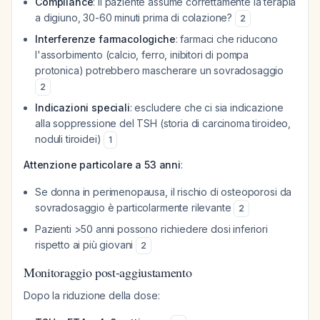
Compliance
: il paziente assume correttamente la terapia
a digiuno, 30-60 minuti prima di colazione?
2
Interferenze farmacologiche
: farmaci che riducono
l'assorbimento (calcio, ferro, inibitori di pompa
protonica) potrebbero mascherare un sovradosaggio
2
Indicazioni speciali
: escludere che ci sia indicazione
alla soppressione del TSH (storia di carcinoma tiroideo,
noduli tiroidei)
1
Attenzione particolare a 53 anni
:
Se donna in perimenopausa, il rischio di osteoporosi da
sovradosaggio è particolarmente rilevante
2
Pazienti >50 anni possono richiedere dosi inferiori
rispetto ai più giovani
2
Monitoraggio post-aggiustamento
Dopo la riduzione della dose: