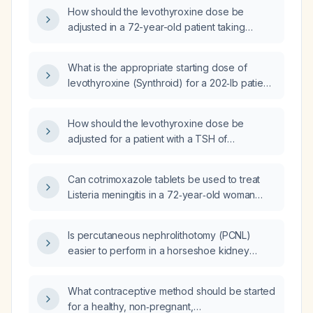
adjusted?
How should the levothyroxine dose be
adjusted in a 72-year-old patient taking
synthroid (levothyroxine) 100 µg daily who
has a suppressed TSH and normal free T4?
What is the appropriate starting dose of
levothyroxine (Synthroid) for a 202‑lb patient
with a TSH of 4.69 mIU/L and a free T4 of
1.07 ng/dL?
How should the levothyroxine dose be
adjusted for a patient with a TSH of
13.44 mIU/L while taking 125 µg levothyroxine
daily?
Can cotrimoxazole tablets be used to treat
Listeria meningitis in a 72‑year‑old woman
(approximately 70 kg) who is allergic to
penicillin?
Is percutaneous nephrolithotomy (PCNL)
easier to perform in a horseshoe kidney
compared to a normally positioned kidney?
What contraceptive method should be started
for a healthy, non‑pregnant,