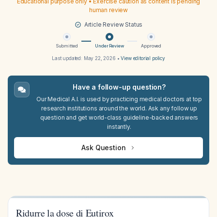
Educational purpose only • Exercise caution as content is pending
human review
Article Review Status
Submitted
Under Review
Approved
Last updated:
May 22, 2026
•
View editorial policy
Have a follow-up question?
Our Medical A.I. is used by practicing medical doctors at top
research institutions around the world. Ask any follow up
question and get world-class guideline-backed answers
instantly.
Ask Question
Ridurre la dose di Eutirox