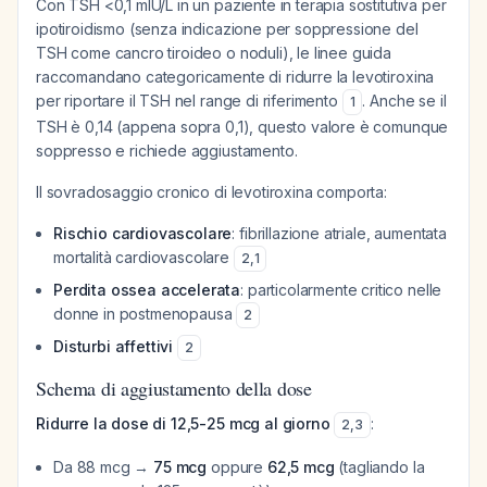
Con TSH <0,1 mIU/L in un paziente in terapia sostitutiva per
ipotiroidismo (senza indicazione per soppressione del
TSH come cancro tiroideo o noduli), le linee guida
raccomandano categoricamente di ridurre la levotiroxina
per riportare il TSH nel range di riferimento
. Anche se il
1
TSH è 0,14 (appena sopra 0,1), questo valore è comunque
soppresso e richiede aggiustamento.
Il sovradosaggio cronico di levotiroxina comporta:
Rischio cardiovascolare
: fibrillazione atriale, aumentata
mortalità cardiovascolare
2
,
1
Perdita ossea accelerata
: particolarmente critico nelle
donne in postmenopausa
2
Disturbi affettivi
2
Schema di aggiustamento della dose
Ridurre la dose di 12,5-25 mcg al giorno
:
2
,
3
Da 88 mcg →
75 mcg
oppure
62,5 mcg
(tagliando la