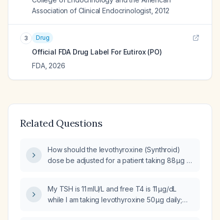
Association of Clinical Endocrinologist
,
2012
Drug
3
Official FDA Drug Label For
Eutirox (PO)
FDA
,
2026
Related Questions
How should the levothyroxine (Synthroid)
dose be adjusted for a patient taking 88 µg of
levothyroxine with a suppressed TSH of
0.05 mIU/L, elevated free T4 of 23.7 pmol/L,
My TSH is 11 mIU/L and free T4 is 11 µg/dL
and total T3 of 4.62 nmol/L (Canadian units)?
while I am taking levothyroxine 50 µg daily;
how should my levothyroxine dose be