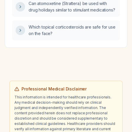
Can atomoxetine (Strattera) be used with
slowed and clumsy gait, hypertension,
drug holidays similar to stimulant medications?
diabetes mellitus, dyslipidemia, blood
pressure 150/90 mmHg, pulse 90 beats per
minute, BMI 25.7, MMSE 20/30 and abnormal
Which topical corticosteroids are safe for use
clock drawing?
on the face?
Professional Medical Disclaimer
This information is intended for healthcare professionals.
Any medical decision-making should rely on clinical
judgment and independently verified information. The
content provided herein does not replace professional
discretion and should be considered supplementary to
established clinical guidelines. Healthcare providers should
verify all information against primary literature and current