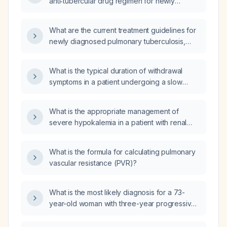
anti‑tubercular drug regimen for newly
diagnosed drug‑susceptible pulmonary
tuberculosis, including dosing and duration?
What are the current treatment guidelines for
newly diagnosed pulmonary tuberculosis,
including recommended drug regimens,
dosing, duration for adults and children, and
What is the typical duration of withdrawal
options for drug‑resistant disease?
symptoms in a patient undergoing a slow
benzodiazepine taper?
What is the appropriate management of
severe hypokalemia in a patient with renal
tubular acidosis?
What is the formula for calculating pulmonary
vascular resistance (PVR)?
What is the most likely diagnosis for a 73-
year-old woman with three-year progressive
memory loss, two-month onset of apathy,
executive dysfunction, speech changes,