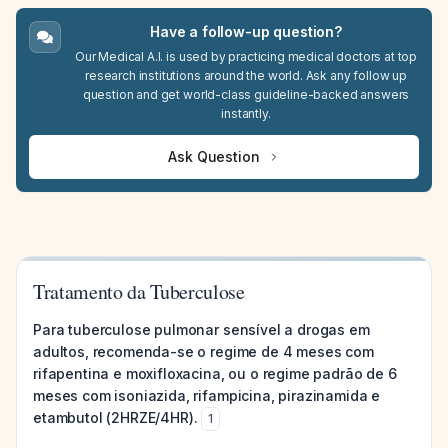
Have a follow-up question?
Our Medical A.I. is used by practicing medical doctors at top
research institutions around the world. Ask any follow up
question and get world-class guideline-backed answers
instantly.
Ask Question
Tratamento da Tuberculose
Para tuberculose pulmonar sensível a drogas em
adultos, recomenda-se o regime de 4 meses com
rifapentina e moxifloxacina, ou o regime padrão de 6
meses com isoniazida, rifampicina, pirazinamida e
etambutol (2HRZE/4HR).
1