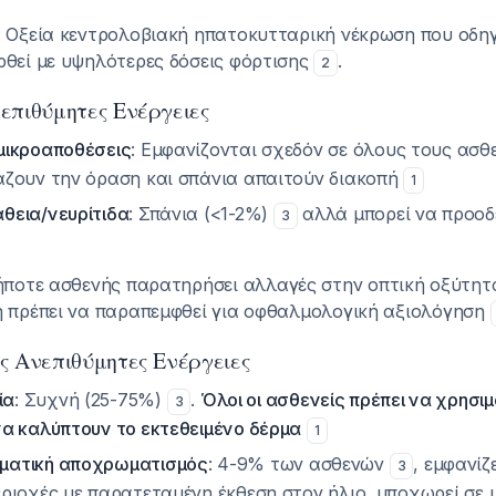
: Οξεία κεντρολοβιακή ηπατοκυτταρική νέκρωση που οδηγ
ρθεί με υψηλότερες δόσεις φόρτισης
.
2
επιθύμητες Ενέργειες
μικροαποθέσεις
: Εμφανίζονται σχεδόν σε όλους τους ασθ
άζουν την όραση και σπάνια απαιτούν διακοπή
1
θεια/νευρίτιδα
: Σπάνια (<1-2%)
αλλά μπορεί να προοδ
3
ήποτε ασθενής παρατηρήσει αλλαγές στην οπτική οξύτητ
η πρέπει να παραπεμφθεί για οφθαλμολογική αξιολόγηση
ς Ανεπιθύμητες Ενέργειες
ία
: Συχνή (25-75%)
.
Όλοι οι ασθενείς πρέπει να χρησι
3
να καλύπτουν το εκτεθειμένο δέρμα
1
ματική αποχρωματισμός
: 4-9% των ασθενών
, εμφανίζ
3
εριοχές με παρατεταμένη έκθεση στον ήλιο, υποχωρεί σε 