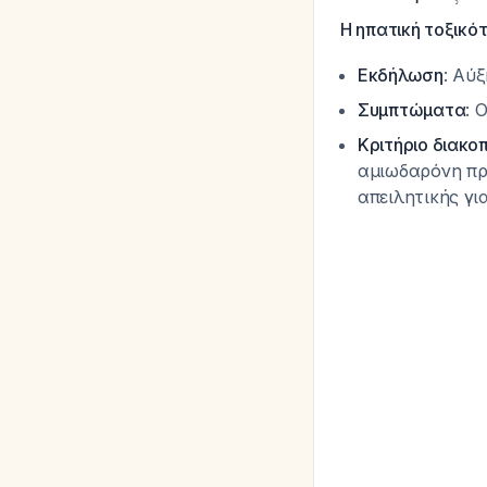
Η ηπατική τοξικό
Εκδήλωση
: Αύ
Συμπτώματα
: 
Κριτήριο διακο
αμιωδαρόνη πρέ
απειλητικής γ