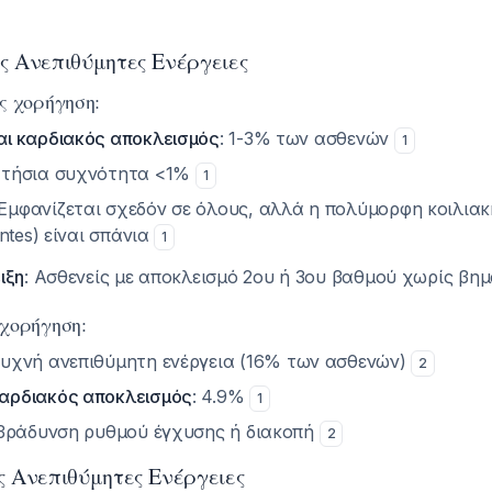
ς Ανεπιθύμητες Ενέργειες
ς χορήγηση:
αι καρδιακός αποκλεισμός
: 1-3% των ασθενών
1
 Ετήσια συχνότητα <1%
1
 Εμφανίζεται σχεδόν σε όλους, αλλά η πολύμορφη κοιλια
intes) είναι σπάνια
1
ιξη
: Ασθενείς με αποκλεισμό 2ου ή 3ου βαθμού χωρίς β
χορήγηση:
 συχνή ανεπιθύμητη ενέργεια (16% των ασθενών)
2
αρδιακός αποκλεισμός
: 4.9%
1
ιβράδυνση ρυθμού έγχυσης ή διακοπή
2
ς Ανεπιθύμητες Ενέργειες