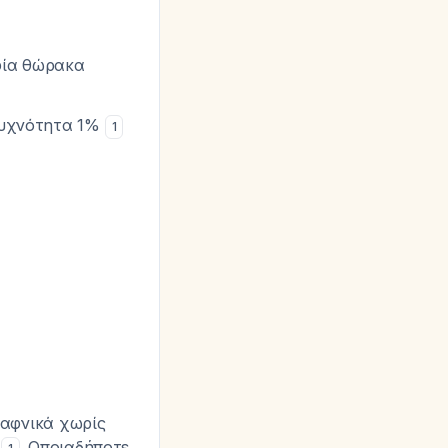
φία θώρακα
 συχνότητα 1%
1
ξαφνικά χωρίς
ς
. Οποιαδήποτε