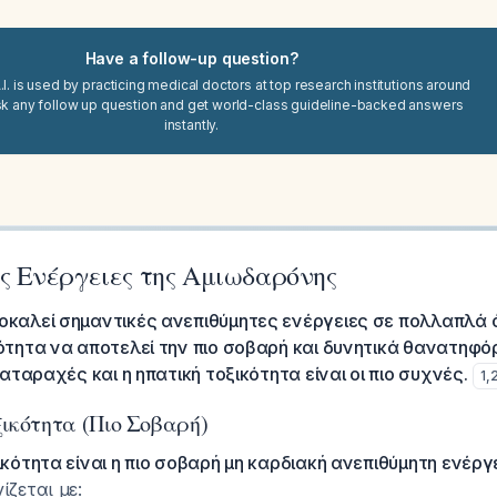
Have a follow-up question?
I. is used by practicing medical doctors at top research institutions around
sk any follow up question and get world-class guideline-backed answers
instantly.
ς Ενέργειες της Αμιωδαρόνης
οκαλεί σημαντικές ανεπιθύμητες ενέργειες σε πολλαπλά 
ότητα να αποτελεί την πιο σοβαρή και δυνητικά θανατηφό
ιαταραχές και η ηπατική τοξικότητα είναι οι πιο συχνές.
1
,
ικότητα (Πιο Σοβαρή)
ικότητα είναι η πιο σοβαρή μη καρδιακή ανεπιθύμητη ενέργ
ίζεται με: