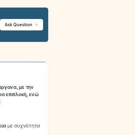
Ask Question
όργανα, με την
ρα επιπλοκή, ενώ
2
εια
με συχνότητα