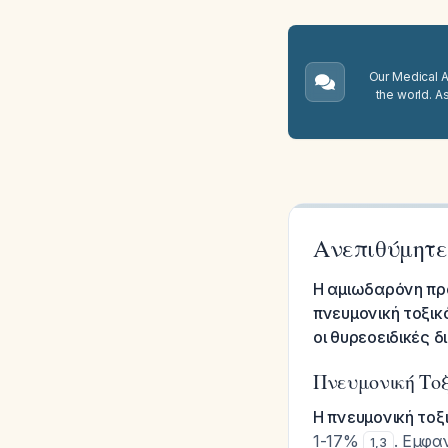
Our Medical A.
the world. A
Ανεπιθύμητε
Η αμιωδαρόνη πρ
πνευμονική τοξικ
οι θυρεοειδικές δ
Πνευμονική Τοξ
Η πνευμονική τοξ
1-17%
. Εμφαν
1
,
3