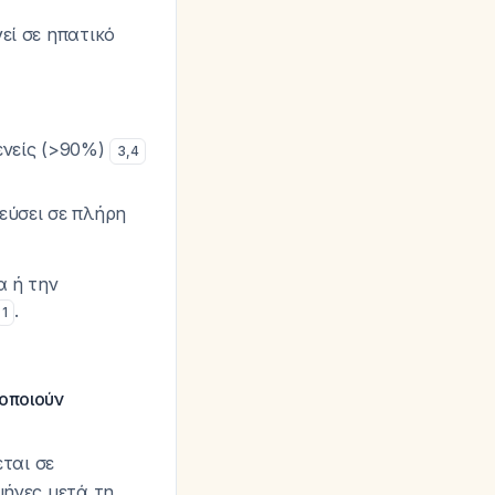
εί σε ηπατικό
ενείς (>90%)
3
,
4
εύσει σε πλήρη
α ή την
.
1
μοποιούν
εται σε
μήνες μετά τη