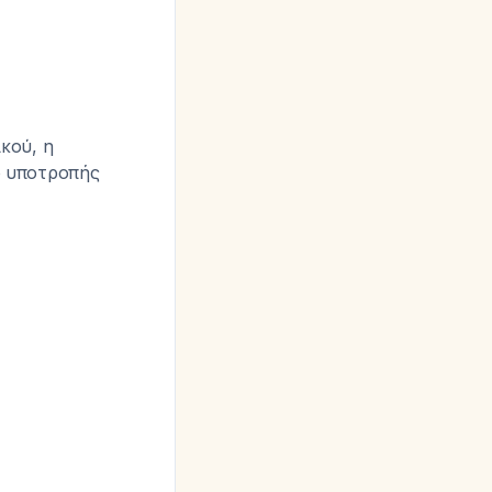
κού, η
ο υποτροπής