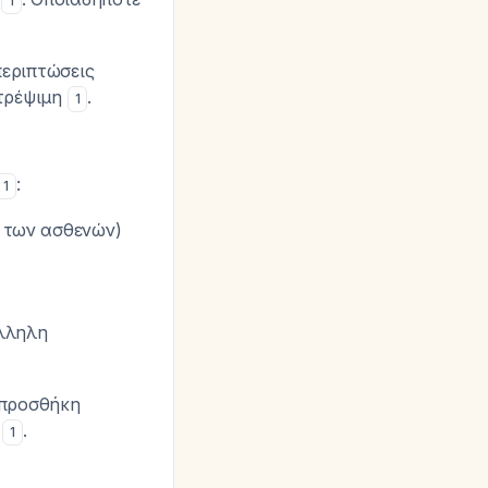
1
περιπτώσεις
στρέψιμη
.
1
:
1
% των ασθενών)
άλληλη
 προσθήκη
ή
.
1