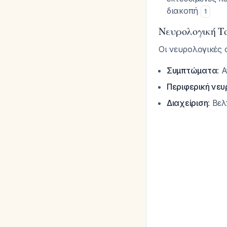
διακοπή
1
Νευρολογική Τ
Οι νευρολογικές 
Συμπτώματα
: 
Περιφερική νε
Διαχείριση
: Βε