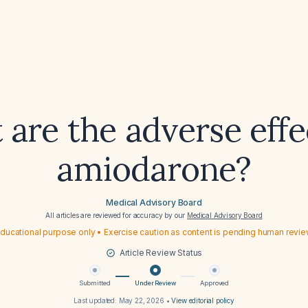
are the adverse effe
amiodarone?
Medical Advisory Board
All articles are reviewed for accuracy by our
Medical Advisory Board
ducational purpose only • Exercise caution as content is pending human revi
Article Review Status
Submitted
Under Review
Approved
Last updated:
May 22, 2026
•
View editorial policy