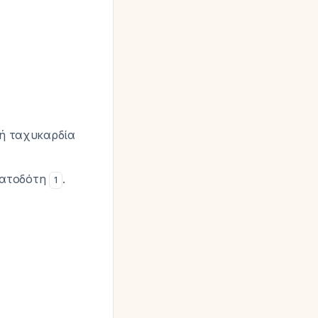
κή ταχυκαρδία
ηματοδότη
.
1