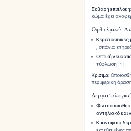
Σοβαρή επιπλοκή
κώμα έχει αναφε
Οφθαλμικές Αν
Κερατοειδικές 
, σπάνια επηρε
Οπτική νευροπά
τύφλωση
1
Κρίσιμο
: Οποιοσδ
περιφερική όρασ
Δερματολογικέ
Φωτοευαισθησ
αντηλιακό και 
Κυανοφαιά δερ
εκτεθειμένες π