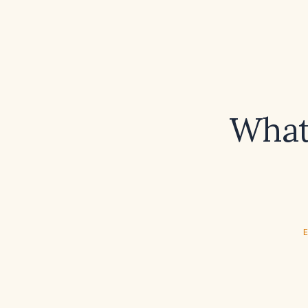
What 
E