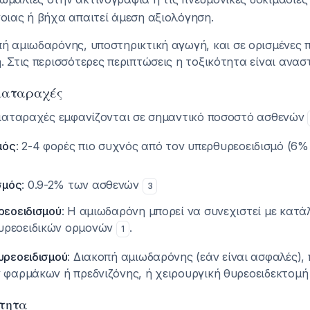
οιας ή βήχα απαιτεί άμεση αξιολόγηση.
πή αμιωδαρόνης, υποστηρικτική αγωγή, και σε ορισμένες 
. Στις περισσότερες περιπτώσεις η τοξικότητα είναι ανα
Διαταραχές
 διαταραχές εμφανίζονται σε σημαντικό ποσοστό ασθενών
μός
: 2-4 φορές πιο συχνός από τον υπερθυρεοειδισμό (6
σμός
: 0.9-2% των ασθενών
3
ρεοειδισμού
: Η αμιωδαρόνη μπορεί να συνεχιστεί με κατ
υρεοειδικών ορμονών
.
1
υρεοειδισμού
: Διακοπή αμιωδαρόνης (εάν είναι ασφαλές),
ν φαρμάκων ή πρεδνιζόνης, ή χειρουργική θυρεοειδεκτομ
ότητα