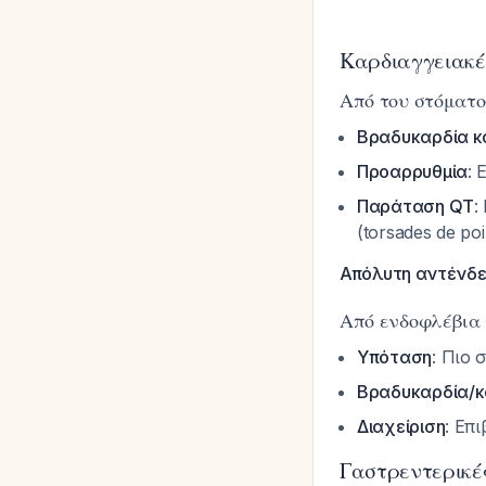
Καρδιαγγειακέ
Από του στόματο
Βραδυκαρδία κ
Προαρρυθμία
:
Παράταση QT
:
(torsades de po
Απόλυτη αντένδε
Από ενδοφλέβια 
Υπόταση
: Πιο
Βραδυκαρδία/κ
Διαχείριση
: Επ
Γαστρεντερικέ