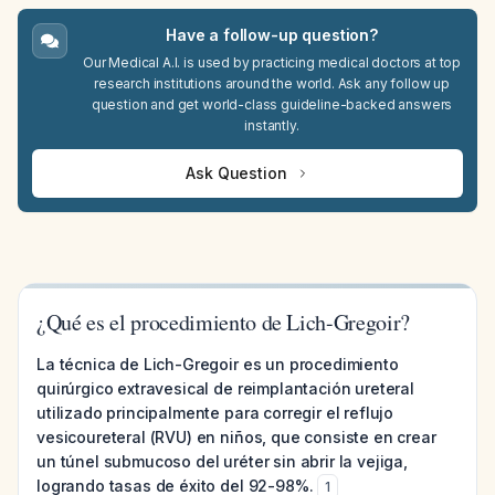
Have a follow-up question?
Our Medical A.I. is used by practicing medical doctors at top
research institutions around the world. Ask any follow up
question and get world-class guideline-backed answers
instantly.
Ask Question
¿Qué es el procedimiento de Lich-Gregoir?
La técnica de Lich-Gregoir es un procedimiento
quirúrgico extravesical de reimplantación ureteral
utilizado principalmente para corregir el reflujo
vesicoureteral (RVU) en niños, que consiste en crear
un túnel submucoso del uréter sin abrir la vejiga,
logrando tasas de éxito del 92-98%.
1