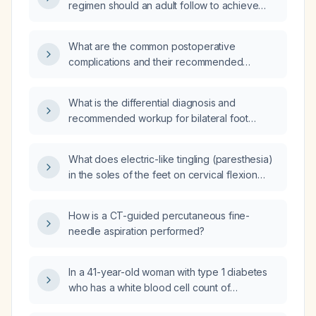
regimen should an adult follow to achieve
safe weight loss?
What are the common postoperative
complications and their recommended
management?
What is the differential diagnosis and
recommended workup for bilateral foot
paresthesia?
What does electric-like tingling (paresthesia)
in the soles of the feet on cervical flexion
indicate, and what evaluation is
recommended?
How is a CT-guided percutaneous fine-
needle aspiration performed?
In a 41-year-old woman with type 1 diabetes
who has a white blood cell count of
12.5 × 10⁹/L, platelet count of 432 × 10⁹/L, and