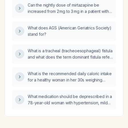
absolute lymphocyte count of 4,113/µL, what is
Can the nightly dose of mirtazapine be
the likely significance and what initial
increased from 2 mg to 3 mg in a patient with
evaluation and management steps are
insomnia and persistent daytime sleepiness
recommended?
(Epworth Sleepiness Scale 12), who is
What does AGS (American Geriatrics Society)
currently taking melatonin 300 µg time‑release
stand for?
and has discontinued magnesium and
L‑theanine?
What is a tracheal (tracheoesophageal) fistula
and what does the term dominant fistula refer
to?
What is the recommended daily caloric intake
for a healthy woman in her 30s weighing
62 kg who aims to reach 52.5 kg (lose ~9.5 kg
over 10–12 months) and how can she achieve
What medication should be deprescribed in a
a 500 kcal per day caloric deficit?
78-year-old woman with hypertension, mild
cognitive impairment, and a history of falls?