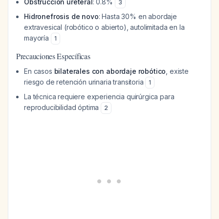
Obstrucción ureteral
: 0.8%
3
Hidronefrosis de novo
: Hasta 30% en abordaje
extravesical (robótico o abierto), autolimitada en la
mayoría
1
Precauciones Específicas
En casos
bilaterales con abordaje robótico
, existe
riesgo de retención urinaria transitoria
1
La técnica requiere experiencia quirúrgica para
reproducibilidad óptima
2