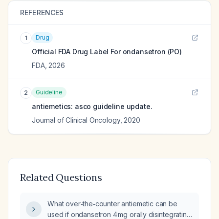
REFERENCES
Drug
1
Official FDA Drug Label For
ondansetron (PO)
FDA
,
2026
Guideline
2
antiemetics: asco guideline update.
Journal of Clinical Oncology
,
2020
Related Questions
What over‑the‑counter antiemetic can be
used if ondansetron 4 mg orally disintegrating