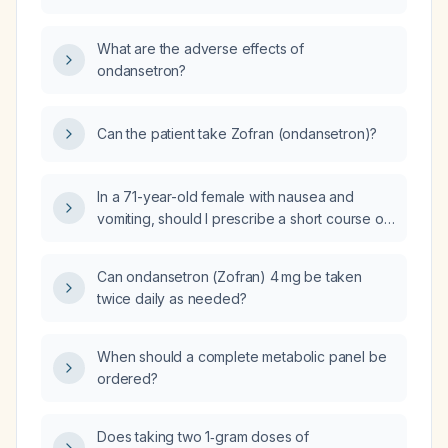
tablet does not provide relief?
What are the adverse effects of
ondansetron?
Can the patient take Zofran (ondansetron)?
In a 71-year-old female with nausea and
vomiting, should I prescribe a short course of
ondansetron (Zofran)?
Can ondansetron (Zofran) 4 mg be taken
twice daily as needed?
When should a complete metabolic panel be
ordered?
Does taking two 1‑gram doses of