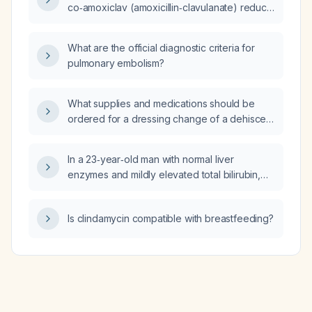
co‑amoxiclav (amoxicillin‑clavulanate) reduce
the contagiousness of my bacterial cough?
What are the official diagnostic criteria for
pulmonary embolism?
What supplies and medications should be
ordered for a dressing change of a dehisced
wound with pink tissue and foul‑smelling
purulent drainage?
In a 23‑year‑old man with normal liver
enzymes and mildly elevated total bilirubin,
should hepatitis serologies be ordered now,
or should fractionated bilirubin be obtained
Is clindamycin compatible with breastfeeding?
first?