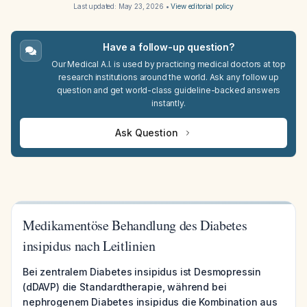
Last updated:
May 23, 2026
•
View editorial policy
Have a follow-up question?
Our Medical A.I. is used by practicing medical doctors at top
research institutions around the world. Ask any follow up
question and get world-class guideline-backed answers
instantly.
Ask Question
Medikamentöse Behandlung des Diabetes
insipidus nach Leitlinien
Bei zentralem Diabetes insipidus ist Desmopressin
(dDAVP) die Standardtherapie, während bei
nephrogenem Diabetes insipidus die Kombination aus