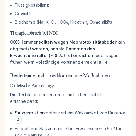
Flüssigkeitsbilanz
Gewicht
Biochemie (Na, K, Cl, HCO₃, Kreatinin, Osmolalität)
Therapieabbruch bei NDI
COX-Hemmer sollten wegen Nephrotoxizitätsbedenken
abgesetzt werden, sobald Patienten das
Erwachsenenalter (≥18 Jahre) erreichen
, oder sogar
früher, wenn vollständige Kontinenz erreicht ist
.
4
Begleitende nicht-medikamentöse Maßnahmen
Diätetische Anpassungen
Die Reduktion der renalen osmotischen Last ist
entscheidend:
Salzrestriktion
potenziert die Wirksamkeit von Diuretika
4
Empfohlene Salzaufnahme bei Erwachsenen: <6 g/Tag
(2,4 g Natrium)
4