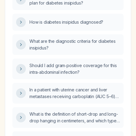
plan for diabetes insipidus?
How is diabetes insipidus diagnosed?
What are the diagnostic criteria for diabetes
insipidus?
Should I add gram‑positive coverage for this
intra‑abdominal infection?
In a patient with uterine cancer and liver
metastases receiving carboplatin (AUC 5–6)
and paclitaxel (175 mg/m²) every 3 weeks
who now has ALT and AST approximately 2–3
What is the definition of short-drop and long-
times the upper limit of normal, how should
drop hanging in centimeters, and which type
the elevated transaminases be medically
has higher mortality?
managed?