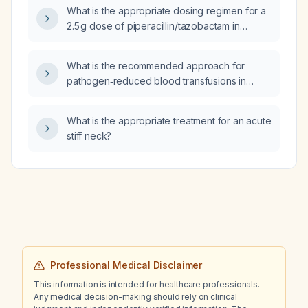
the past year, a history of hypertension and
What is the appropriate dosing regimen for a
multiple small strokes, a normal gait, no focal
2.5 g dose of piperacillin/tazobactam in
neurological deficits, and a Mini‑Mental State
patients with reduced renal clearance?
Examination (MMSE) score of 22/30, what is
the most appropriate investigation to confirm
What is the recommended approach for
the diagnosis?
pathogen‑reduced blood transfusions in
neonates, including platelet, plasma, and red
blood cell products?
What is the appropriate treatment for an acute
stiff neck?
Professional Medical Disclaimer
This information is intended for healthcare professionals.
Any medical decision-making should rely on clinical