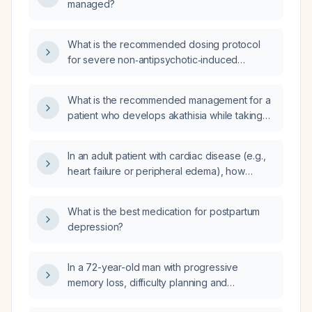
managed?
neurotransmitters?
What is the recommended dosing protocol
for severe non‑antipsychotic‑induced
akathisia using trazodone, clonazepam, and
lorazepam?
What is the recommended management for a
patient who develops akathisia while taking
escitalopram?
In an adult patient with cardiac disease (e.g.,
heart failure or peripheral edema), how
should Lyrica (pregabalin) be initiated, dosed,
and monitored?
What is the best medication for postpartum
depression?
In a 72-year-old man with progressive
memory loss, difficulty planning and
organizing tasks, occasional confusion over