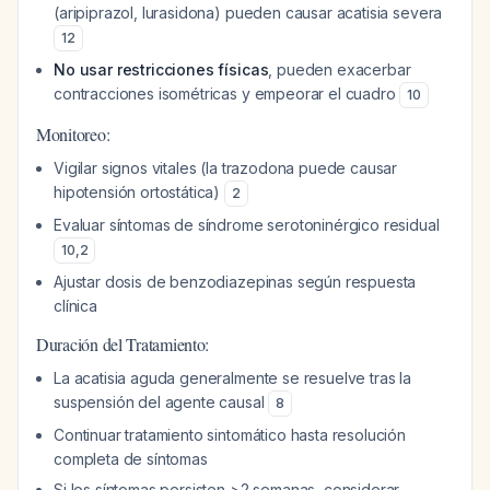
(aripiprazol, lurasidona) pueden causar acatisia severa
12
No usar restricciones físicas
, pueden exacerbar
contracciones isométricas y empeorar el cuadro
10
Monitoreo:
Vigilar signos vitales (la trazodona puede causar
hipotensión ortostática)
2
Evaluar síntomas de síndrome serotoninérgico residual
10
,
2
Ajustar dosis de benzodiazepinas según respuesta
clínica
Duración del Tratamiento:
La acatisia aguda generalmente se resuelve tras la
suspensión del agente causal
8
Continuar tratamiento sintomático hasta resolución
completa de síntomas
Si los síntomas persisten >2 semanas, considerar