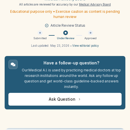
All articles are reviewed for accuracy by our
Medical Advisory Board
Educational purpose only • Exercise caution as content is pending
human review
Article Review Status
Submitted
Under Review
Approved
Last updated:
May 23, 2026
•
View editorial policy
Have a follow-up question?
Our Medical A.I. is used by practicing medical doctors at top
research institutions around the world. Ask any follow up
question and get world-class guideline-backed answers
instantly.
Ask Question