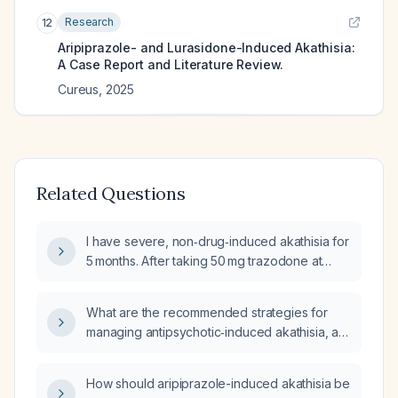
Research
12
Aripiprazole- and Lurasidone-Induced Akathisia:
A Case Report and Literature Review.
Cureus
,
2025
Related Questions
I have severe, non‑drug‑induced akathisia for
5 months. After taking 50 mg trazodone at
midnight (following 1 mg lorazepam at 7 pm), I
awoke at 3 am with marked anxiety, energy
What are the recommended strategies for
and inability to sleep, and still feel this
managing antipsychotic‑induced akathisia, an
agitation the next afternoon. Does this
extrapyramidal symptom caused by
reaction suggest that trazodone is blocking
dopamine blockade?
dopamine receptors or acting on serotonin,
How should aripiprazole-induced akathisia be
and what does it indicate about my brain