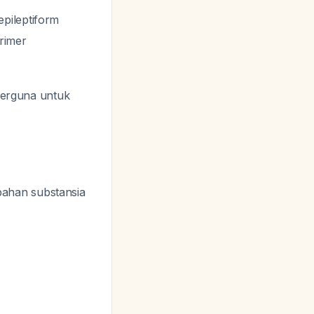
pileptiform
rimer
 berguna untuk
bahan substansia