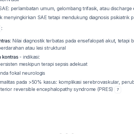
AE: perlambatan umum, gelombang trifasik, atau discharge e
k menyingkirkan SAE tetapi mendukung diagnosis psikiatrik p
:
ntras
: Nilai diagnostik terbatas pada ensefalopati akut, tetapi
erdarahan atau lesi struktural
 kontras
- indikasi:
persisten meskipun terapi sepsis adekuat
anda fokal neurologis
malitas pada >50% kasus: komplikasi serebrovaskular, peru
sterior reversible encephalopathy syndrome (PRES)
7