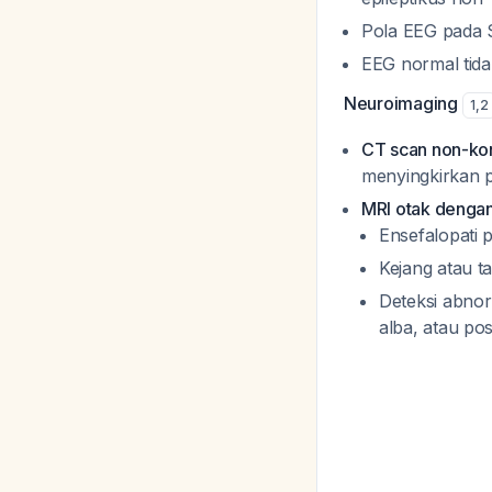
Pola EEG pada S
EEG normal tida
Neuroimaging
1
,
2
CT scan non-ko
menyingkirkan p
MRI otak dengan
Ensefalopati 
Kejang atau t
Deteksi abnor
alba, atau po