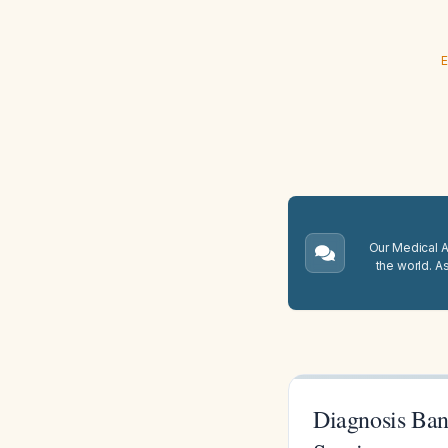
E
Our Medical A.
the world. A
Diagnosis Ba