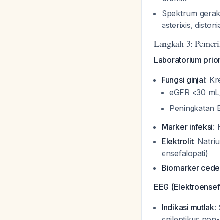
Spektrum geraka
asterixis, disto
Langkah 3: Pemeri
Laboratorium prior
Fungsi ginjal
: K
eGFR <30 mL/m
Peningkatan B
Marker infeksi
: 
Elektrolit
: Natri
ensefalopati)
Biomarker cede
EEG (Elektroensef
Indikasi mutlak
:
epileptikus non-