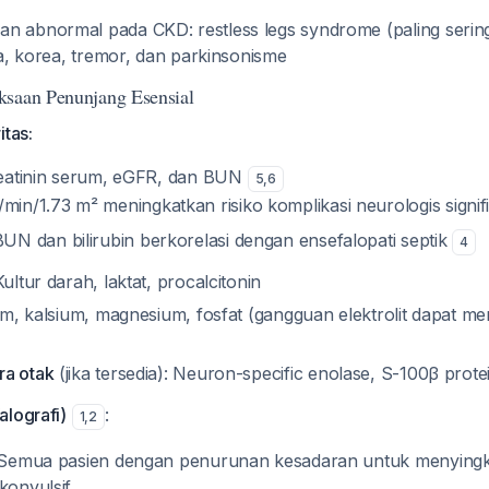
n abnormal pada CKD: restless legs syndrome (paling sering
nia, korea, tremor, dan parkinsonisme
ksaan Penunjang Esensial
itas:
reatinin serum, eGFR, dan BUN
5
,
6
in/1.73 m² meningkatkan risiko komplikasi neurologis signi
UN dan bilirubin berkorelasi dengan ensefalopati septik
4
Kultur darah, laktat, procalcitonin
um, kalsium, magnesium, fosfat (gangguan elektrolit dapat 
ra otak
(jika tersedia): Neuron-specific enolase, S-100β prot
alografi)
:
1
,
2
 Semua pasien dengan penurunan kesadaran untuk menyingki
konvulsif