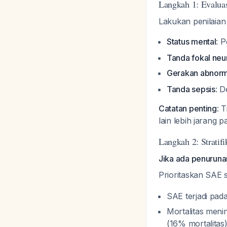
Langkah 1: Evaluas
Lakukan penilaian
Status mental
: 
Tanda fokal neu
Gerakan abnorma
Tanda sepsis
: D
Catatan penting
: 
lain lebih jarang 
Langkah 2: Stratifi
Jika ada penuruna
Prioritaskan SAE 
SAE terjadi pad
Mortalitas meni
(16% mortalita