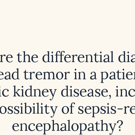
e the differential d
ead tremor in a pati
c kidney disease, in
ossibility of sepsis-r
encephalopathy?