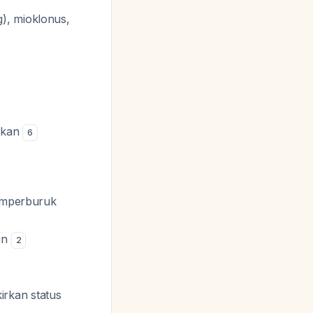
), mioklonus,
fikan
6
memperburuk
ein
2
rkan status