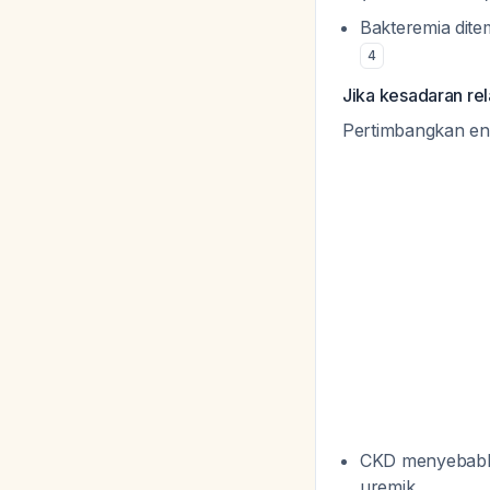
Bakteremia dite
4
Jika kesadaran rel
Pertimbangkan ens
CKD menyebabkan
uremik