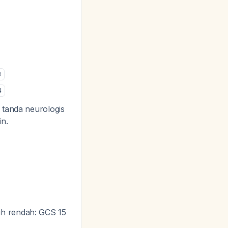
3
4
 tanda neurologis
in.
ih rendah: GCS 15