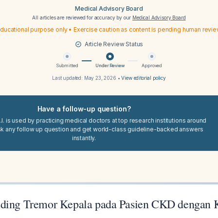
Medical Advisory Board
All articles are reviewed for accuracy by our
Medical Advisory Board
ducational purpose only • Exercise caution as content is pending human revi
Article Review Status
Submitted
Under Review
Approved
Last updated:
May 23, 2026
•
View editorial policy
Have a follow-up question?
I. is used by practicing medical doctors at top research institutions around
sk any follow up question and get world-class guideline-backed answers
instantly.
nding Tremor Kepala pada Pasien CKD dengan