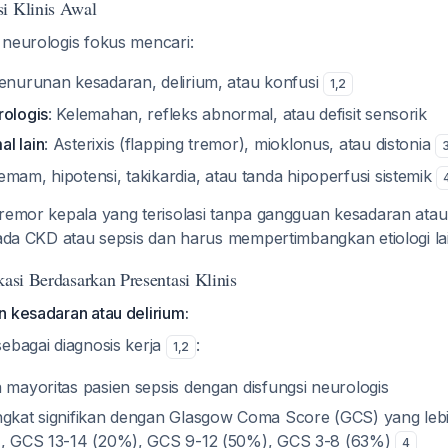
i Klinis Awal
 neurologis fokus mencari:
Penurunan kesadaran, delirium, atau konfusi
1
,
2
rologis
: Kelemahan, refleks abnormal, atau defisit sensorik
l lain
: Asterixis (flapping tremor), mioklonus, atau distonia
emam, hipotensi, takikardia, atau tanda hipoperfusi sistemik
Tremor kepala yang terisolasi tanpa gangguan kesadaran atau
pada CKD atau sepsis dan harus mempertimbangkan etiologi la
kasi Berdasarkan Presentasi Klinis
n kesadaran atau delirium:
sebagai diagnosis kerja
:
1
,
2
a mayoritas pasien sepsis dengan disfungsi neurologis
ngkat signifikan dengan Glasgow Coma Score (GCS) yang leb
s), GCS 13-14 (20%), GCS 9-12 (50%), GCS 3-8 (63%)
4