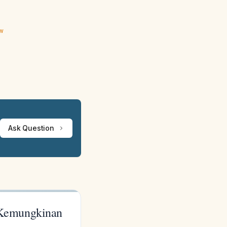
ew
Ask Question
 Kemungkinan