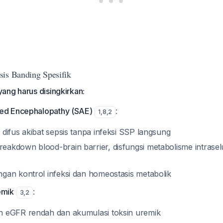
sis Banding Spesifik
ang harus disingkirkan:
ted Encephalopathy (SAE)
:
1
,
8
,
2
 difus akibat sepsis tanpa infeksi SSP langsung
eakdown blood-brain barrier, disfungsi metabolisme intraselu
ngan kontrol infeksi dan homeostasis metabolik
emik
:
3
,
2
n eGFR rendah dan akumulasi toksin uremik