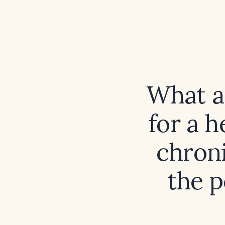
What ar
for a h
chroni
the p