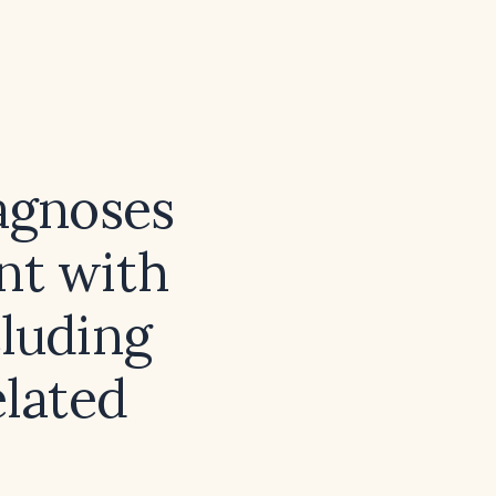
iagnoses
ent with
cluding
elated