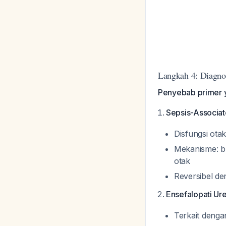
Langkah 4: Diagno
Penyebab primer y
Sepsis-Associa
Disfungsi otak
Mekanisme: br
otak
Reversibel de
Ensefalopati Ur
Terkait denga