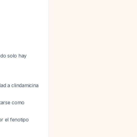
ndo solo hay
dad a clindamicina
rtarse como
or el fenotipo