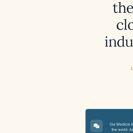
the
cl
ind
E
Our Medical A.
the world. A