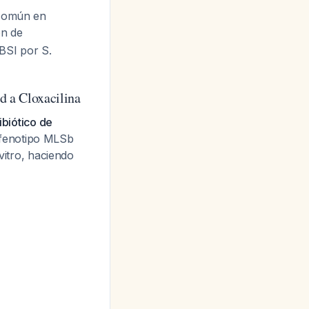
 común en
ón de
RBSI por S.
d a Cloxacilina
ibiótico de
fenotipo MLSb
vitro, haciendo