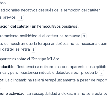
ido
adicionales negativos después de la remoción del catéter
os previos
1
,
3
ación del catéter (sin hemocultivos positivos):
ratamiento antibiótico si el catéter se remueve
3
es demuestran que la terapia antibiótica no es necesaria cua
l catéter se retira
3
portantes sobre el Fenotipo MLSb:
nducible
: Resistencia a eritromicina con aparente susceptibili
ndar, pero resistencia inducible detectada por prueba D
2
ca
: La clindamicina fallará terapéuticamente a pesar de repo
iene actividad
: La susceptibilidad a cloxacilina no se afecta p