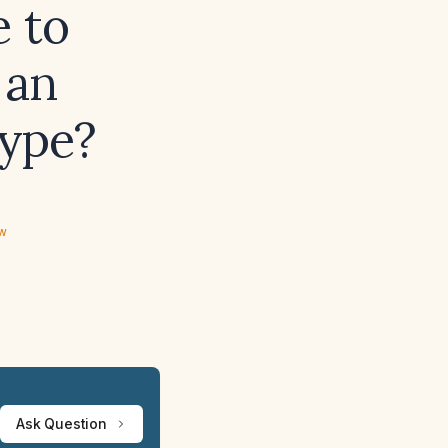
e to
 an
ype?
ew
Ask Question