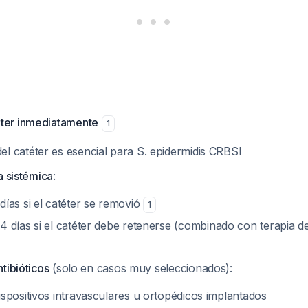
éter inmediatamente
1
el catéter es esencial para S. epidermidis CRBSI
na sistémica
:
 días si el catéter se removió
1
14 días si el catéter debe retenerse (combinado con terapia d
ntibióticos
(solo en casos muy seleccionados):
ispositivos intravasculares u ortopédicos implantados