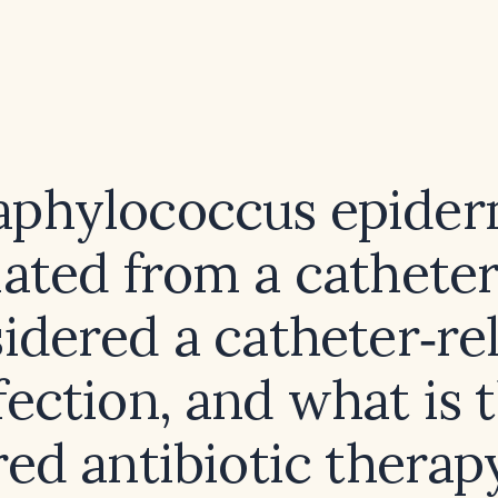
taphylococcus epider
lated from a catheter
idered a catheter‑re
fection, and what is 
red antibiotic thera