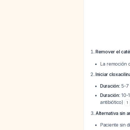
Remover el cat
La remoción d
Iniciar cloxacili
Duración
: 5-7
Duración
: 10-
antibiótico)
1
Alternativa sin a
Paciente sin d