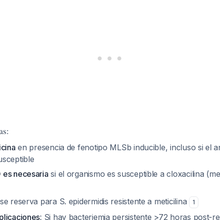
as:
icina
en presencia de fenotipo MLSb inducible, incluso si el a
sceptible
 es necesaria
si el organismo es susceptible a cloxacilina (met
e reserva para S. epidermidis resistente a meticilina
1
plicaciones
: Si hay bacteriemia persistente >72 horas post-r