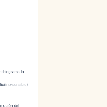
ntibiograma la
icilino-sensible)
emoción del