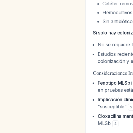
Catéter remov
Hemocultivos 
Sin antibiótic
Si solo hay coloniz
No se requiere t
Estudios recient
colonización y e
Consideraciones Im
Fenotipo MLSb i
en pruebas está
Implicación clíni
"susceptible"
2
Cloxacilina mant
MLSb
4