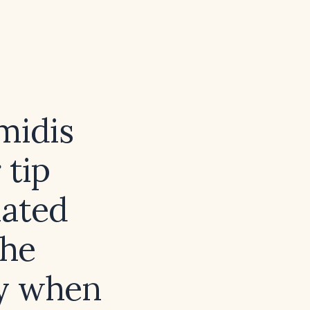
midis
 tip
lated
the
py when