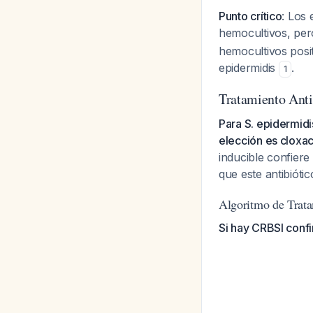
Punto crítico
: Los
hemocultivos, pe
hemocultivos posit
epidermidis
.
1
Tratamiento Anti
Para S. epidermidi
elección es cloxaci
inducible confiere
que este antibióti
Algoritmo de Trata
Si hay CRBSI confi