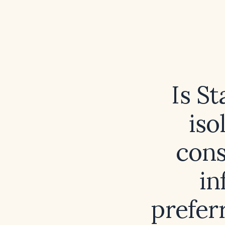
Is S
iso
cons
in
prefer