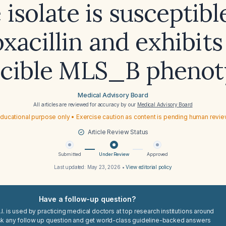
 isolate is susceptibl
oxacillin and exhibits
ucible MLS_B phenot
Medical Advisory Board
All articles are reviewed for accuracy by our
Medical Advisory Board
ducational purpose only • Exercise caution as content is pending human revi
Article Review Status
Submitted
Under Review
Approved
Last updated:
May 23, 2026
•
View editorial policy
Have a follow-up question?
I. is used by practicing medical doctors at top research institutions around
sk any follow up question and get world-class guideline-backed answers