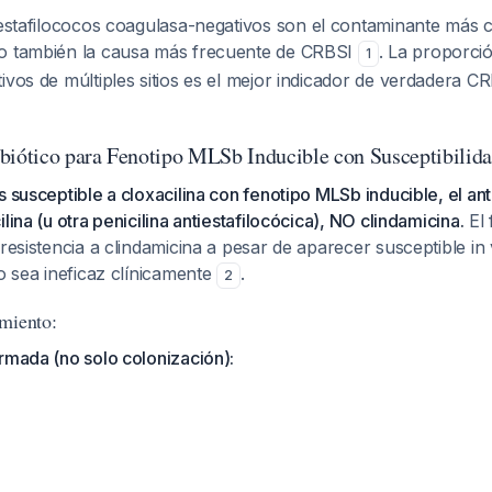
 estafilococos coagulasa-negativos son el contaminante más
ro también la causa más frecuente de CRBSI
. La proporci
1
ivos de múltiples sitios es el mejor indicador de verdadera C
biótico para Fenotipo MLSb Inducible con Susceptibilida
s susceptible a cloxacilina con fenotipo MLSb inducible, el ant
lina (u otra penicilina antiestafilocócica), NO clindamicina.
El 
 resistencia a clindamicina a pesar de aparecer susceptible in 
co sea ineficaz clínicamente
.
2
miento:
rmada (no solo colonización):