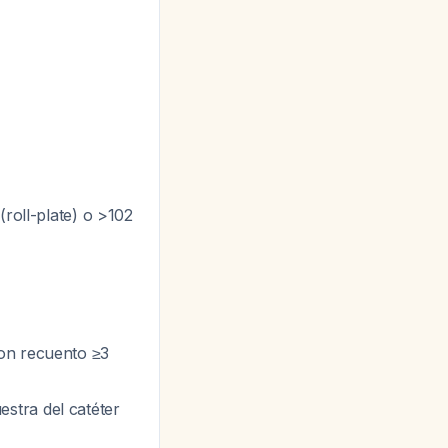
(roll-plate) o >102
con recuento ≥3
stra del catéter