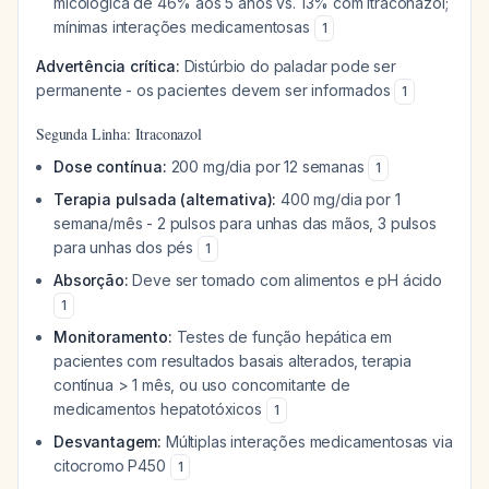
micológica de 46% aos 5 anos vs. 13% com itraconazol;
mínimas interações medicamentosas
1
Advertência crítica:
Distúrbio do paladar pode ser
permanente - os pacientes devem ser informados
1
Segunda Linha: Itraconazol
Dose contínua:
200 mg/dia por 12 semanas
1
Terapia pulsada (alternativa):
400 mg/dia por 1
semana/mês - 2 pulsos para unhas das mãos, 3 pulsos
para unhas dos pés
1
Absorção:
Deve ser tomado com alimentos e pH ácido
1
Monitoramento:
Testes de função hepática em
pacientes com resultados basais alterados, terapia
contínua > 1 mês, ou uso concomitante de
medicamentos hepatotóxicos
1
Desvantagem:
Múltiplas interações medicamentosas via
citocromo P450
1