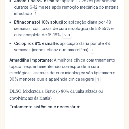
Amorolfina 5% esmalte:
aplicar 1-2 vezes por semana
durante 6-12 meses após remoção mecânica do material
infectado
1
Efinaconazol 10% solução:
aplicação diária por 48
semanas, com taxas de cura micológica de 53-55% e
cura completa de 15-18%
2
,
3
Ciclopirox 8% esmalte:
aplicação diária por até 48
semanas (menos eficaz que amorolfina)
1
Armadilha importante:
A melhora clínica com tratamento
tópico frequentemente não corresponde à cura
micológica - as taxas de cura micológica são tipicamente
30% menores que a aparência clínica sugere
1
DLSO Moderada a Grave (> 80% da unha afetada ou
envolvimento da lúnula)
Tratamento sistêmico é necessário: