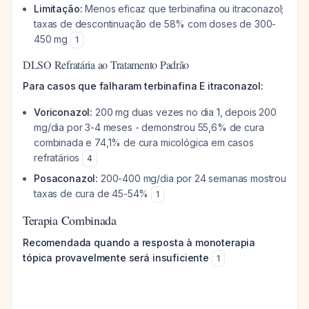
Limitação:
Menos eficaz que terbinafina ou itraconazol;
taxas de descontinuação de 58% com doses de 300-
450 mg
1
DLSO Refratária ao Tratamento Padrão
Para casos que falharam terbinafina E itraconazol:
Voriconazol:
200 mg duas vezes no dia 1, depois 200
mg/dia por 3-4 meses - demonstrou 55,6% de cura
combinada e 74,1% de cura micológica em casos
refratários
4
Posaconazol:
200-400 mg/dia por 24 semanas mostrou
taxas de cura de 45-54%
1
Terapia Combinada
Recomendada quando a resposta à monoterapia
tópica provavelmente será insuficiente
1