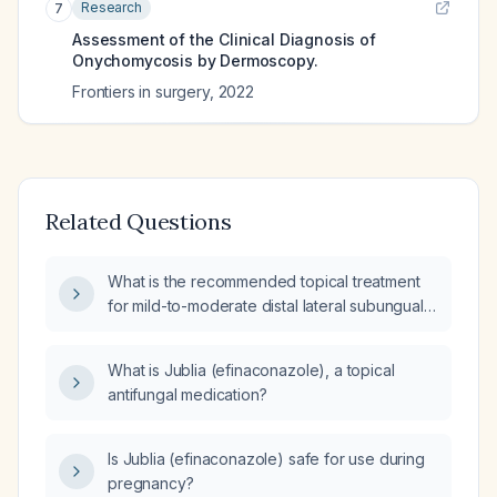
Research
7
Assessment of the Clinical Diagnosis of
Onychomycosis by Dermoscopy.
Frontiers in surgery
,
2022
Related Questions
What is the recommended topical treatment
for mild-to-moderate distal lateral subungual
onychomycosis involving less than half of the
nail plate without matrix invasion in an
What is Jublia (efinaconazole), a topical
otherwise healthy adult?
antifungal medication?
Is Jublia (efinaconazole) safe for use during
pregnancy?