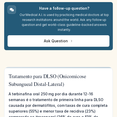
Have a follow-up question?
Our Medical A.I. is used by practicing medical doctors at top
research institutions around the world. Ask any follow up
question and get world-class guideline-backed answers
instantly.
Ask Question
Tratamento para DLSO (Onicomicose
Subungueal Distal-Lateral)
A terbinafina oral 250 mg por dia durante 12-16
semanas é o tratamento de primeira linha para DLSO
causada por dermatófitos, com taxas de cura completa
superiores (55%) e menor taxa de recidiva (23%)
comparada ao itraconazol (26% de cura e 53% de