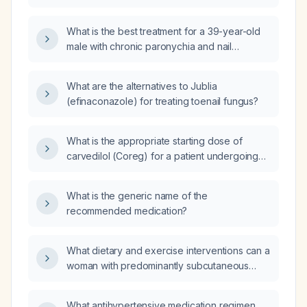
What is the best treatment for a 39-year-old
male with chronic paronychia and nail
discoloration of one finger and one toe for
six months, who has diabetes mellitus with
What are the alternatives to Jublia
irregular treatment?
(efinaconazole) for treating toenail fungus?
What is the appropriate starting dose of
carvedilol (Coreg) for a patient undergoing
dialysis?
What is the generic name of the
recommended medication?
What dietary and exercise interventions can a
woman with predominantly subcutaneous
abdominal fat (no visceral fat on imaging) use
to reduce her waist circumference?
What antihypertensive medication regimen