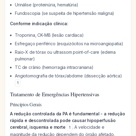
Urinálise (proteinúria, hematúria)
Fundoscopia (se suspeita de hipertensão maligna)
Conforme indicação clínica:
Troponina, CK-MB (lesão cardíaca)
Esfregaço periférico (esquizócitos na microangiopatia)
Raio-X de tórax ou ultrassom point-of-care (edema
pulmonar)
TC de crânio (hemorragia intracraniana)
Angiotomografia de tórax/abdome (dissecção aórtica)
1
Tratamento de Emergências Hipertensivas
Princípios Gerais
A redução controlada da PA é fundamental - a redução
rápida e descontrolada pode causar hipoperfusão
cerebral, isquemia e morte
. A velocidade e
1
magnitude da redução dependem do órgão afetado.