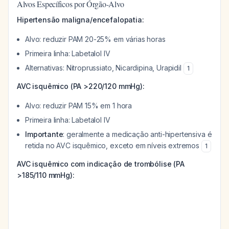
Alvos Específicos por Órgão-Alvo
Hipertensão maligna/encefalopatia:
Alvo: reduzir PAM 20-25% em várias horas
Primeira linha: Labetalol IV
Alternativas: Nitroprussiato, Nicardipina, Urapidil
1
AVC isquêmico (PA >220/120 mmHg):
Alvo: reduzir PAM 15% em 1 hora
Primeira linha: Labetalol IV
Importante
: geralmente a medicação anti-hipertensiva é
retida no AVC isquêmico, exceto em níveis extremos
1
AVC isquêmico com indicação de trombólise (PA
>185/110 mmHg):