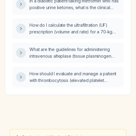
In a diabetic patient taking metformin who has
positive urine ketones, what is the clinical
significance and how should it be evaluated
and managed?
How do I calculate the ultrafiltration (UF)
prescription (volume and rate) for a 70‑kg
hemodialysis patient with a 3‑kg excess fluid
weight?
What are the guidelines for administering
intravenous alteplase (tissue plasminogen
activator) in adult acute ischemic stroke?
How should I evaluate and manage a patient
with thrombocytosis (elevated platelet
count)?