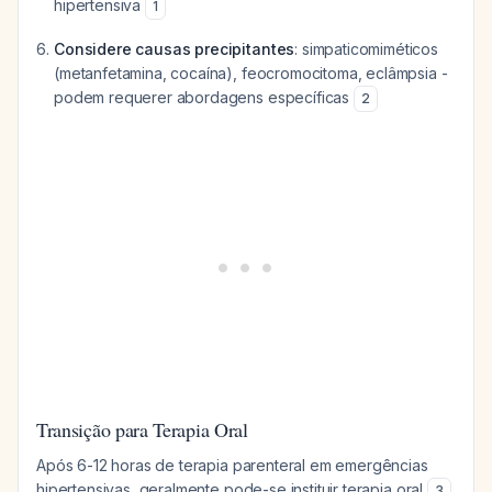
hipertensiva
1
Considere causas precipitantes
: simpaticomiméticos
(metanfetamina, cocaína), feocromocitoma, eclâmpsia -
podem requerer abordagens específicas
2
Transição para Terapia Oral
Após 6-12 horas de terapia parenteral em emergências
hipertensivas, geralmente pode-se instituir terapia oral
.
3