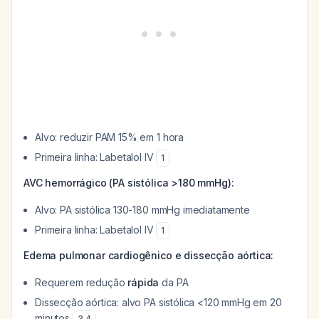
Alvo: reduzir PAM 15% em 1 hora
Primeira linha: Labetalol IV
1
AVC hemorrágico (PA sistólica >180 mmHg):
Alvo: PA sistólica 130-180 mmHg imediatamente
Primeira linha: Labetalol IV
1
Edema pulmonar cardiogênico e dissecção aórtica:
Requerem redução
rápida
da PA
Dissecção aórtica: alvo PA sistólica <120 mmHg em 20
minutos
3
,
4