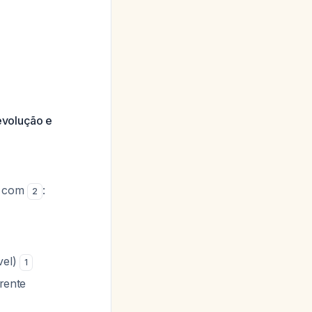
evolução e
s com
:
2
vel)
1
rrente