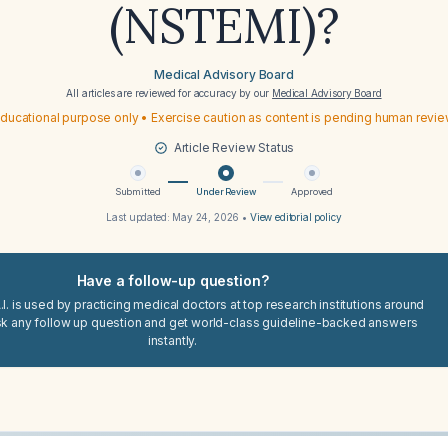
(NSTEMI)?
Medical Advisory Board
All articles are reviewed for accuracy by our
Medical Advisory Board
ducational purpose only • Exercise caution as content is pending human revi
Article Review Status
Submitted
Under Review
Approved
Last updated:
May 24, 2026
•
View editorial policy
Have a follow-up question?
I. is used by practicing medical doctors at top research institutions around
sk any follow up question and get world-class guideline-backed answers
instantly.