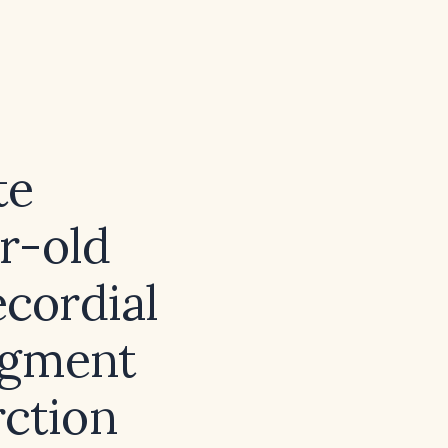
te
r-old
ecordial
egment
rction