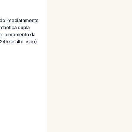
ado imediatamente
ombótica dupla
inar o momento da
4h se alto risco).