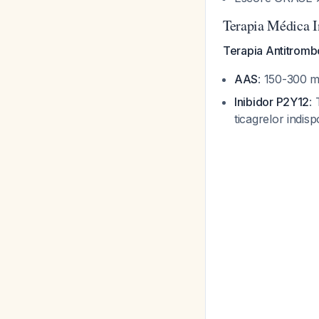
Terapia Médica I
Terapia Antitrombó
AAS
: 150-300 m
Inibidor P2Y12
:
ticagrelor indis