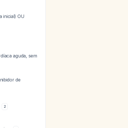
 inicial) OU
ardíaca aguda, sem
inibidor de
o
2