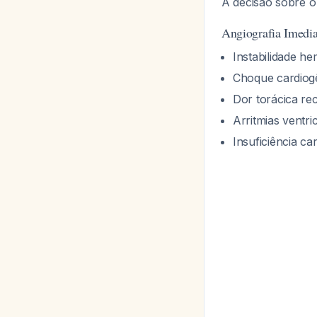
A decisão sobre 
Angiografia Imedia
Instabilidade h
Choque cardiog
Dor torácica rec
Arritmias ventri
Insuficiência ca