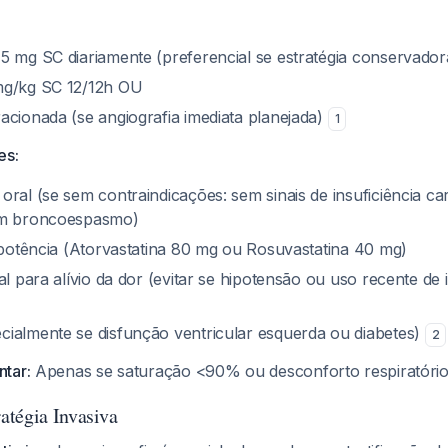
5 mg SC diariamente (preferencial se estratégia conservadora
mg/kg SC 12/12h OU
acionada (se angiografia imediata planejada)
1
es:
oral (se sem contraindicações: sem sinais de insuficiência c
em broncoespasmo)
a potência (Atorvastatina 80 mg ou Rosuvastatina 40 mg)
al para alívio da dor (evitar se hipotensão ou uso recente de 
ialmente se disfunção ventricular esquerda ou diabetes)
2
tar:
Apenas se saturação <90% ou desconforto respiratóri
tégia Invasiva