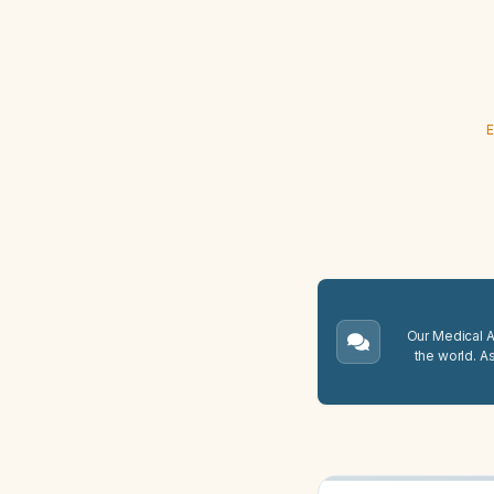
E
Our Medical A.
the world. A