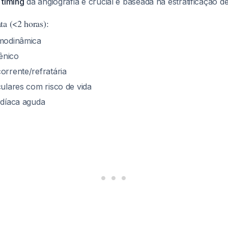
o
timing
da angiografia é crucial e baseada na estratificação d
ta (<2 horas):
emodinâmica
ênico
orrente/refratária
culares com risco de vida
rdíaca aguda