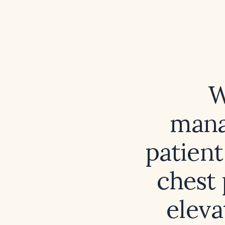
W
mana
patient
chest
eleva