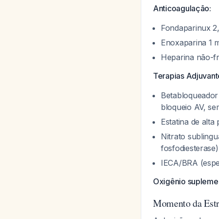
Anticoagulação:
Fondaparinux 2,
Enoxaparina 1 
Heparina não-fr
Terapias Adjuvant
Betabloqueador 
bloqueio AV, s
Estatina de alt
Nitrato sublingu
fosfodiesterase)
IECA/BRA (espec
Oxigênio suplemen
Momento da Estra