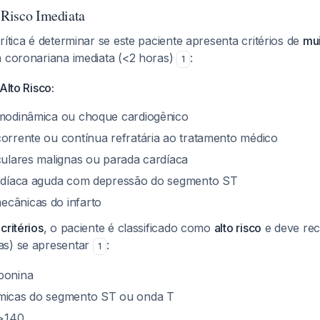
e Risco Imediata
rítica é determinar se este paciente apresenta critérios de
mui
a coronariana imediata (<2 horas)
:
1
Alto Risco:
emodinâmica ou choque cardiogênico
corrente ou contínua refratária ao tratamento médico
iculares malignas ou parada cardíaca
ardíaca aguda com depressão do segmento ST
cânicas do infarto
critérios
, o paciente é classificado como
alto risco
e deve rec
as) se apresentar
:
1
ponina
âmicas do segmento ST ou onda T
>140