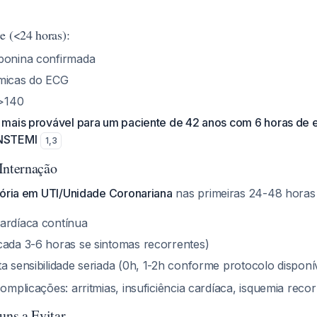
e (<24 horas):
ponina confirmada
âmicas do ECG
>140
o mais provável para um paciente de 42 anos com 6 horas de 
 NSTEMI
1
,
3
Internação
tória em UTI/Unidade Coronariana
nas primeiras 24-48 hora
ardíaca contínua
cada 3-6 horas se sintomas recorrentes)
a sensibilidade seriada (0h, 1-2h conforme protocolo disponí
complicações: arritmias, insuficiência cardíaca, isquemia reco
ns a Evitar