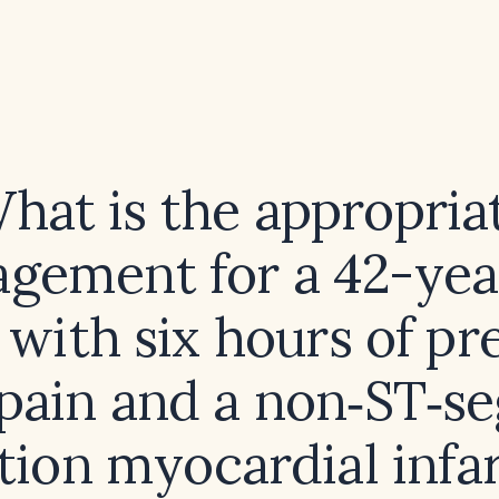
hat is the appropria
gement for a 42-yea
 with six hours of pr
 pain and a non‑ST‑s
tion myocardial infa