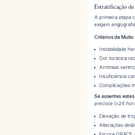
Estratificação d
A primeira etapa c
exigem angiografi
Critérios de Muito 
Instabilidade h
Dor torácica re
Arritmias ventr
Insuficiência c
Complicações me
Se ausentes estes 
precoce (<24 hor
Elevação de tro
Alterações din
Escore GRACE 