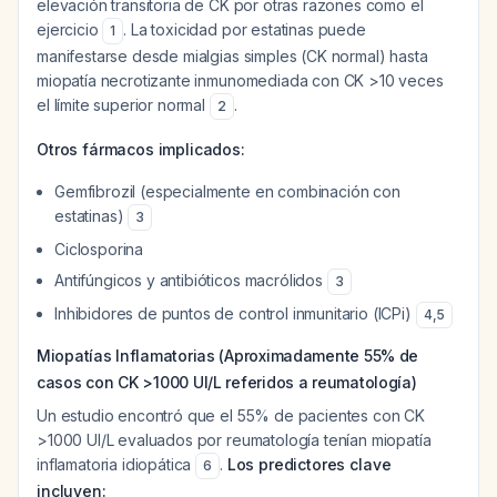
elevación transitoria de CK por otras razones como el
ejercicio
. La toxicidad por estatinas puede
1
manifestarse desde mialgias simples (CK normal) hasta
miopatía necrotizante inmunomediada con CK >10 veces
el límite superior normal
.
2
Otros fármacos implicados:
Gemfibrozil (especialmente en combinación con
estatinas)
3
Ciclosporina
Antifúngicos y antibióticos macrólidos
3
Inhibidores de puntos de control inmunitario (ICPi)
4
,
5
Miopatías Inflamatorias (Aproximadamente 55% de
casos con CK >1000 UI/L referidos a reumatología)
Un estudio encontró que el 55% de pacientes con CK
>1000 UI/L evaluados por reumatología tenían miopatía
inflamatoria idiopática
.
Los predictores clave
6
incluyen: