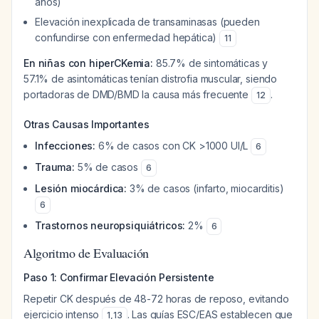
años)
Elevación inexplicada de transaminasas (pueden
confundirse con enfermedad hepática)
11
En niñas con hiperCKemia:
85.7% de sintomáticas y
57.1% de asintomáticas tenían distrofia muscular, siendo
portadoras de DMD/BMD la causa más frecuente
.
12
Otras Causas Importantes
Infecciones:
6% de casos con CK >1000 UI/L
6
Trauma:
5% de casos
6
Lesión miocárdica:
3% de casos (infarto, miocarditis)
6
Trastornos neuropsiquiátricos:
2%
6
Algoritmo de Evaluación
Paso 1: Confirmar Elevación Persistente
Repetir CK después de 48-72 horas de reposo, evitando
ejercicio intenso
. Las guías ESC/EAS establecen que
1
,
13