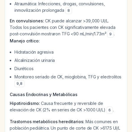
Atraumática: Infecciones, drogas, convulsiones,
inmovilización prolongada
8
En convulsiones:
CK puede alcanzar >39,000 UI/L.
Todos los pacientes con CK significativamente elevada
post-convulsión mostraron TFG <90 mL/min/1.73m²
.
9
Manejo crítico:
Hidratación agresiva
Alcalinización urinaria
Diuréticos
Monitoreo seriado de CK, mioglobina, TFG y electrolitos
9
,
8
Causas Endocrinas y Metabólicas
Hipotiroidismo:
Causa frecuente y reversible de
elevación de CK (2% en series de CK >1000 UI/L)
.
6
Trastornos metabólicos hereditarios:
Más comunes en
población pediátrica. Un punto de corte de CK >617.5 UI/L