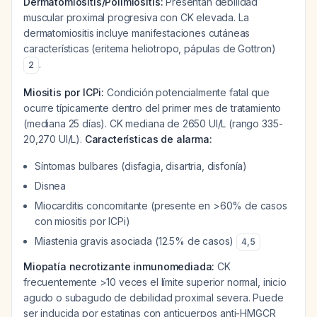
Dermatomiositis/Polimiositis:
Presentan debilidad
muscular proximal progresiva con CK elevada. La
dermatomiositis incluye manifestaciones cutáneas
características (eritema heliotropo, pápulas de Gottron)
.
2
Miositis por ICPi:
Condición potencialmente fatal que
ocurre típicamente dentro del primer mes de tratamiento
(mediana 25 días). CK mediana de 2650 UI/L (rango 335-
20,270 UI/L).
Características de alarma:
Síntomas bulbares (disfagia, disartria, disfonía)
Disnea
Miocarditis concomitante (presente en >60% de casos
con miositis por ICPi)
Miastenia gravis asociada (12.5% de casos)
4
,
5
Miopatía necrotizante inmunomediada:
CK
frecuentemente >10 veces el límite superior normal, inicio
agudo o subagudo de debilidad proximal severa. Puede
ser inducida por estatinas con anticuerpos anti-HMGCR