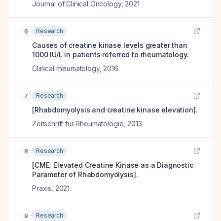
Journal of Clinical Oncology
,
2021
Research
6
Causes of creatine kinase levels greater than
1000 IU/L in patients referred to rheumatology.
Clinical rheumatology
,
2016
Research
7
[Rhabdomyolysis and creatine kinase elevation].
Zeitschrift fur Rheumatologie
,
2013
Research
8
[CME: Elevated Creatine Kinase as a Diagnostic
Parameter of Rhabdomyolysis].
Praxis
,
2021
Research
9