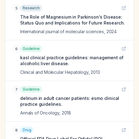
Research
5
The Role of Magnesium in Parkinson's Disease:
Status Quo and Implications for Future Research.
International journal of molecular sciences
,
2024
Guideline
6
kasl clinical practice guidelines: management of
alcoholic liver disease.
Clinical and Molecular Hepatology
,
2013
Guideline
7
delirium in adult cancer patients: esmo clinical
practice guidelines.
Annals of Oncology
,
2018
Drug
8
Official FDA Drug Label For
Orfidal (PO)