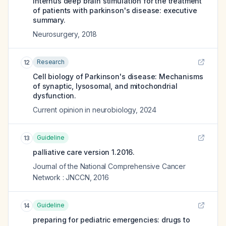
internus deep brain stimulation for the treatment
of patients with parkinson's disease: executive
summary.
Neurosurgery
,
2018
Research
12
Cell biology of Parkinson's disease: Mechanisms
of synaptic, lysosomal, and mitochondrial
dysfunction.
Current opinion in neurobiology
,
2024
Guideline
13
palliative care version 1.2016.
Journal of the National Comprehensive Cancer
Network : JNCCN
,
2016
Guideline
14
preparing for pediatric emergencies: drugs to