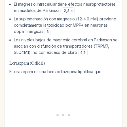
El magnesio intracelular tiene efectos neuroprotectores
en modelos de Parkinson
2
,
3
,
4
La suplementación con magnesio (1.2-4.0 mM) previene
completamente la toxicidad por MPP+ en neuronas
dopaminérgicas
3
Los niveles bajos de magnesio cerebral en Parkinson se
asocian con disfunción de transportadores (TRPM7,
SLC41A1), no con exceso de cloro
4
,
5
Lorazepam (Orfidal)
El lorazepam es una benzodiazepina lipofílica que: