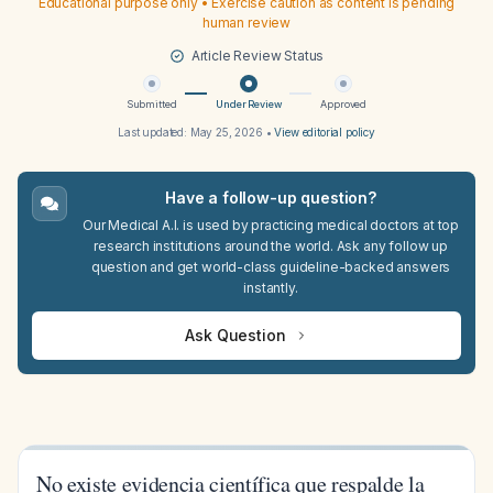
Educational purpose only • Exercise caution as content is pending
human review
Article Review Status
Submitted
Under Review
Approved
Last updated:
May 25, 2026
•
View editorial policy
Have a follow-up question?
Our Medical A.I. is used by practicing medical doctors at top
research institutions around the world. Ask any follow up
question and get world-class guideline-backed answers
instantly.
Ask Question
No existe evidencia científica que respalde la