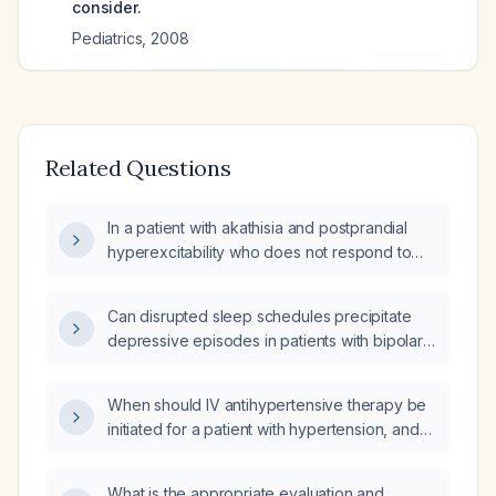
consider.
Pediatrics
,
2008
Related Questions
In a patient with akathisia and postprandial
hyperexcitability who does not respond to
benzodiazepines and experiences a
paradoxical effect with magnesium, could this
Can disrupted sleep schedules precipitate
be due to chloride excess in
depressive episodes in patients with bipolar
neurotransmission, and what is the
disorder?
appropriate treatment?
When should IV antihypertensive therapy be
initiated for a patient with hypertension, and
what is the recommended protocol for a
hypertensive emergency?
What is the appropriate evaluation and