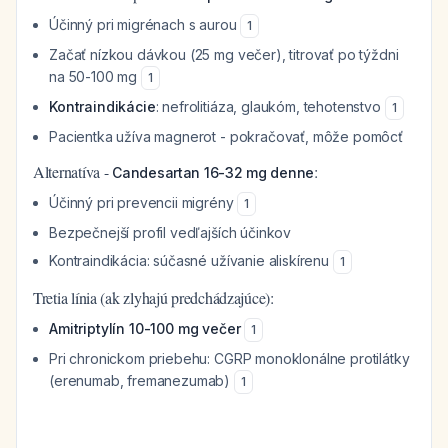
Účinný pri migrénach s aurou
1
Začať nízkou dávkou (25 mg večer), titrovať po týždni
na 50-100 mg
1
Kontraindikácie
: nefrolitiáza, glaukóm, tehotenstvo
1
Pacientka užíva magnerot - pokračovať, môže pomôcť
Alternatíva -
:
Candesartan 16-32 mg denne
Účinný pri prevencii migrény
1
Bezpečnejší profil vedľajších účinkov
Kontraindikácia: súčasné užívanie aliskírenu
1
Tretia línia (ak zlyhajú predchádzajúce):
Amitriptylín 10-100 mg večer
1
Pri chronickom priebehu: CGRP monoklonálne protilátky
(erenumab, fremanezumab)
1