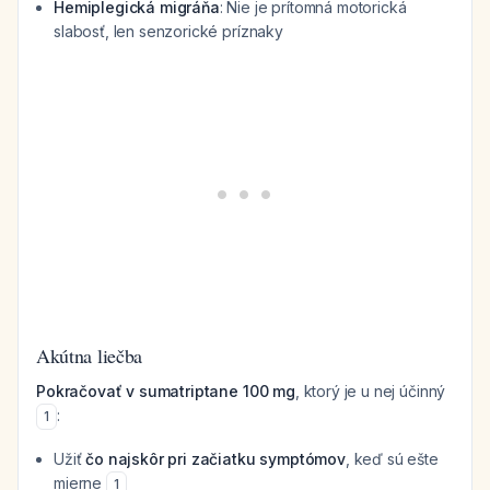
Hemiplegická migráňa
: Nie je prítomná motorická
slabosť, len senzorické príznaky
Akútna liečba
Pokračovať v sumatriptane 100 mg
, ktorý je u nej účinný
:
1
Užiť
čo najskôr pri začiatku symptómov
, keď sú ešte
mierne
1