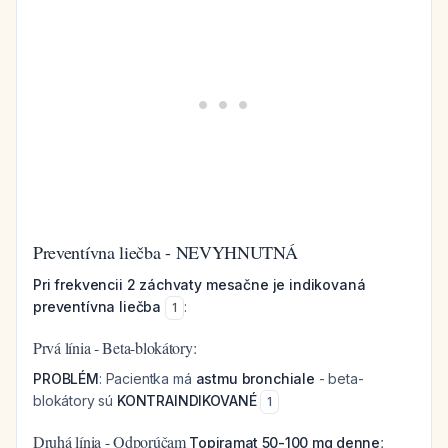
Preventívna liečba - NEVYHNUTNÁ
Pri frekvencii 2 záchvaty mesačne je indikovaná
preventívna liečba
:
1
Prvá línia - Beta-blokátory:
PROBLÉM
: Pacientka má
astmu bronchiale
- beta-
blokátory sú
KONTRAINDIKOVANÉ
1
Druhá línia - Odporúčam
:
Topiramat 50-100 mg denne