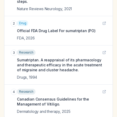
steps.
Nature Reviews Neurology
,
2021
Drug
2
Official FDA Drug Label For
sumatriptan (PO)
FDA
,
2026
Research
3
Sumatriptan. A reappraisal of its pharmacology
and therapeutic efficacy in the acute treatment
of migraine and cluster headache.
Drugs
,
1994
Research
4
Canadian Consensus Guidelines for the
Management of Vitiligo.
Dermatology and therapy
,
2025