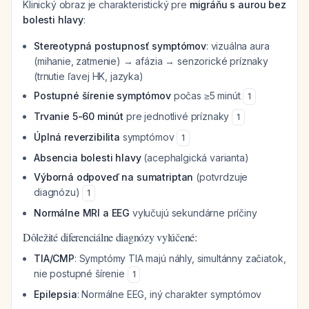
Klinický obraz je charakteristický pre
migráňu s aurou bez
bolesti hlavy
:
Stereotypná postupnosť symptómov
: vizuálna aura
(mihanie, zatmenie) → afázia → senzorické príznaky
(trnutie ľavej HK, jazyka)
Postupné šírenie symptómov
počas ≥5 minút
1
Trvanie 5-60 minút
pre jednotlivé príznaky
1
Úplná reverzibilita
symptómov
1
Absencia bolesti hlavy
(acephalgická varianta)
Výborná odpoveď na sumatriptan
(potvrdzuje
diagnózu)
1
Normálne MRI a EEG
vylučujú sekundárne príčiny
Dôležité diferenciálne diagnózy vylúčené:
TIA/CMP
: Symptómy TIA majú náhly, simultánny začiatok,
nie postupné šírenie
1
Epilepsia
: Normálne EEG, iný charakter symptómov