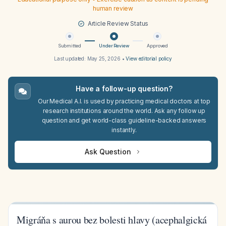
human review
Article Review Status
Submitted
Under Review
Approved
Last updated:
May 25, 2026
•
View editorial policy
Have a follow-up question?
Our Medical A.I. is used by practicing medical doctors at top
research institutions around the world. Ask any follow up
question and get world-class guideline-backed answers
instantly.
Ask Question
Migráňa s aurou bez bolesti hlavy (acephalgická