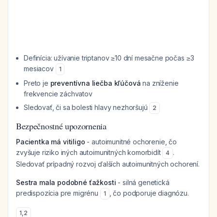
Definícia: užívanie triptanov ≥10 dní mesačne počas ≥3
mesiacov
1
Preto je
preventívna liečba kľúčová
na zníženie
frekvencie záchvatov
Sledovať, či sa bolesti hlavy nezhoršujú
2
Bezpečnostné upozornenia
Pacientka má vitiligo
- autoimunitné ochorenie, čo
zvyšuje riziko iných autoimunitných komorbidít
.
4
Sledovať prípadný rozvoj ďalších autoimunitných ochorení.
Sestra mala podobné ťažkosti
- silná genetická
predispozícia pre migrénu
, čo podporuje diagnózu.
1
1
,
2