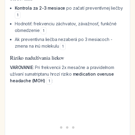
Kontrola za 2-3 mesiace
po začatí preventívnej liečby
1
Hodnotiť: frekvenciu záchvatov, závažnosť, funkčné
obmedzenie
1
Ak preventívna liečba nezaberá po 3 mesiacoch -
zmena na inú molekulu
1
Riziko nadužívania liekov
VAROVANIE
: Pri frekvencii 2x mesačne a pravidelnom
užívaní sumatriptanu hrozí riziko
medication overuse
headache (MOH)
:
1