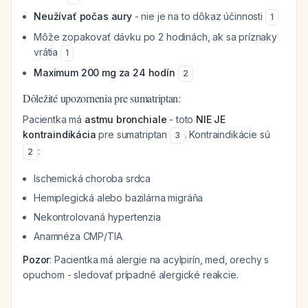
Neužívať počas aury
- nie je na to dôkaz účinnosti
1
Môže zopakovať dávku po 2 hodinách, ak sa príznaky
vrátia
1
Maximum 200 mg za 24 hodín
2
Dôležité upozornenia pre sumatriptan:
Pacientka má
astmu bronchiale
- toto
NIE JE
kontraindikácia
pre sumatriptan
. Kontraindikácie sú
3
:
2
Ischemická choroba srdca
Hemiplegická alebo bazilárna migráňa
Nekontrolovaná hypertenzia
Anamnéza CMP/TIA
Pozor
: Pacientka má alergie na acylpirín, med, orechy s
opuchom - sledovať prípadné alergické reakcie.