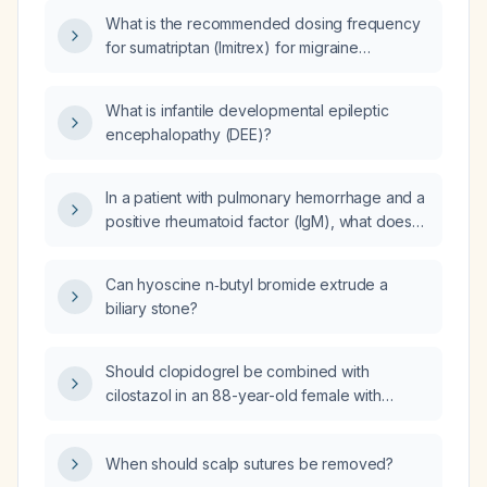
What is the recommended dosing frequency
for sumatriptan (Imitrex) for migraine
headaches?
What is infantile developmental epileptic
encephalopathy (DEE)?
In a patient with pulmonary hemorrhage and a
positive rheumatoid factor (IgM), what does
this indicate and what other conditions could
cause a positive IgM rheumatoid factor?
Can hyoscine n‑butyl bromide extrude a
biliary stone?
Should clopidogrel be combined with
cilostazol in an 88-year-old female with
diabetes after coronary angioplasty and prior
ischemic stroke?
When should scalp sutures be removed?