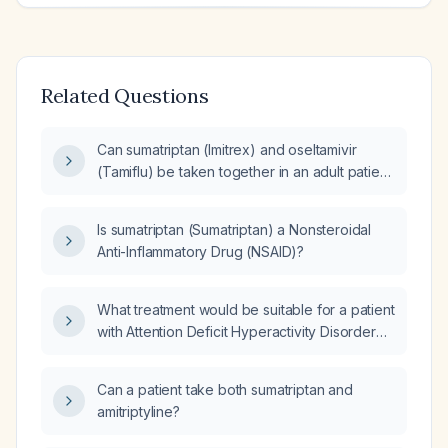
Related Questions
Can sumatriptan (Imitrex) and oseltamivir
(Tamiflu) be taken together in an adult patient
with no significant medical history?
Is sumatriptan (Sumatriptan) a Nonsteroidal
Anti-Inflammatory Drug (NSAID)?
What treatment would be suitable for a patient
with Attention Deficit Hyperactivity Disorder
(ADHD) taking Vyvanse (lisdexamfetamine)
who experiences severe migraines?
Can a patient take both sumatriptan and
amitriptyline?