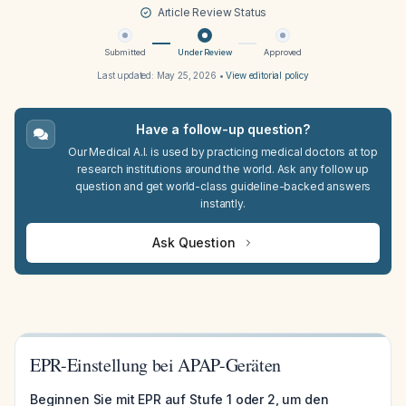
Article Review Status
Submitted
Under Review
Approved
Last updated:
May 25, 2026
•
View editorial policy
Have a follow-up question?
Our Medical A.I. is used by practicing medical doctors at top
research institutions around the world. Ask any follow up
question and get world-class guideline-backed answers
instantly.
Ask Question
EPR-Einstellung bei APAP-Geräten
Beginnen Sie mit EPR auf Stufe 1 oder 2, um den