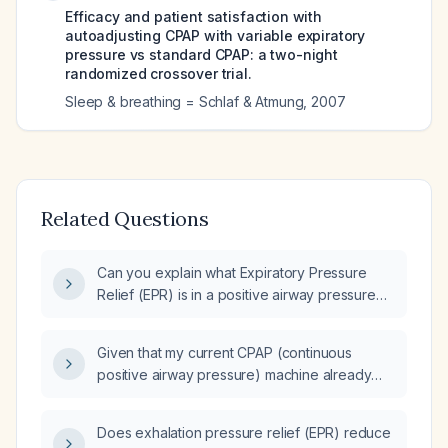
Efficacy and patient satisfaction with
autoadjusting CPAP with variable expiratory
pressure vs standard CPAP: a two-night
randomized crossover trial.
Sleep & breathing = Schlaf & Atmung
,
2007
Related Questions
Can you explain what Expiratory Pressure
Relief (EPR) is in a positive airway pressure
(PAP) device and how it is used to improve
patient comfort?
Given that my current CPAP (continuous
positive airway pressure) machine already
allows expiratory pressure adjustment and is
set to a therapeutic pressure of 7 cm H₂O,
Does exhalation pressure relief (EPR) reduce
should I switch to a BiPAP (bilevel positive