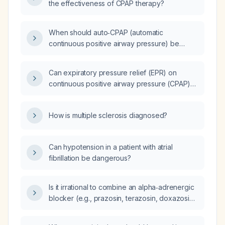
the effectiveness of CPAP therapy?
airway pressure) device?
When should auto‑CPAP (automatic
continuous positive airway pressure) be
chosen over BiPAP (bilevel positive airway
pressure) for a patient, and why?
Can expiratory pressure relief (EPR) on
continuous positive airway pressure (CPAP)
therapy help a patient with aerophagia?
How is multiple sclerosis diagnosed?
Can hypotension in a patient with atrial
fibrillation be dangerous?
Is it irrational to combine an alpha‑adrenergic
blocker (e.g., prazosin, terazosin, doxazosin)
with a calcium‑channel blocker (e.g.,
amlodipine, nifedipine, diltiazem) for the