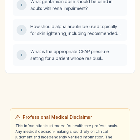
What gentamicin dose should be used in
treatment of hypertension?
adults with renal impairment?
How should alpha arbutin be used topically
for skin lightening, including recommended
concentration, application frequency,
precautions, and contraindications?
What is the appropriate CPAP pressure
setting for a patient whose residual
apnea‑hypopnea index is below 1 event per
hour, with a current pressure below 6 cm H₂O
and nightly usage of about 6 hours?
Professional Medical Disclaimer
This information is intended for healthcare professionals.
Any medical decision-making should rely on clinical
judgment and independently verified information. The