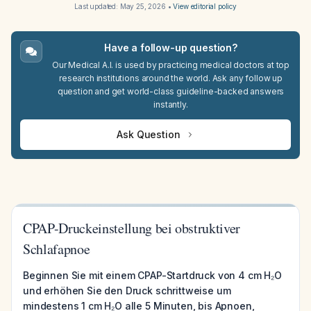
Last updated:
May 25, 2026
•
View editorial policy
Have a follow-up question?
Our Medical A.I. is used by practicing medical doctors at top
research institutions around the world. Ask any follow up
question and get world-class guideline-backed answers
instantly.
Ask Question
CPAP-Druckeinstellung bei obstruktiver
Schlafapnoe
Beginnen Sie mit einem CPAP-Startdruck von 4 cm H₂O
und erhöhen Sie den Druck schrittweise um
mindestens 1 cm H₂O alle 5 Minuten, bis Apnoen,