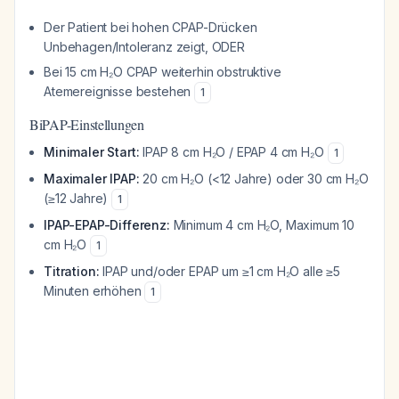
Der Patient bei hohen CPAP-Drücken
Unbehagen/Intoleranz zeigt, ODER
Bei 15 cm H₂O CPAP weiterhin obstruktive
Atemereignisse bestehen
1
BiPAP-Einstellungen
Minimaler Start:
IPAP 8 cm H₂O / EPAP 4 cm H₂O
1
Maximaler IPAP:
20 cm H₂O (<12 Jahre) oder 30 cm H₂O
(≥12 Jahre)
1
IPAP-EPAP-Differenz:
Minimum 4 cm H₂O, Maximum 10
cm H₂O
1
Titration:
IPAP und/oder EPAP um ≥1 cm H₂O alle ≥5
Minuten erhöhen
1