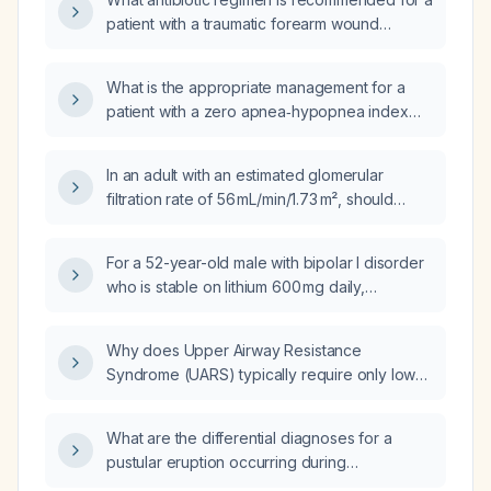
Apnea (OSA)?
patient with a traumatic forearm wound
involving muscle from a metal fence injury
requiring surgical intervention, who has a
What is the appropriate management for a
history of methicillin‑resistant Staphylococcus
patient with a zero apnea‑hypopnea index
aureus (MRSA), in [STATE]?
(AHI) but a respiratory effort‑related arousal
(RERA) rate of six events per hour?
In an adult with an estimated glomerular
filtration rate of 56 mL/min/1.73 m², should
gentamicin be given as a single daily dose or
divided doses?
For a 52-year-old male with bipolar I disorder
who is stable on lithium 600 mg daily,
lamotrigine 400 mg daily, propranolol 40 mg
daily, lurasidone (Latuda) 60 mg daily,
Why does Upper Airway Resistance
quetiapine (Seroquel) 50 mg daily (tapering),
Syndrome (UARS) typically require only low
vortioxetine 10 mg daily, and mirtazapine
CPAP pressure?
7.5 mg daily, and who now has increased hand
tremor, which medication should be reduced
What are the differential diagnoses for a
or added to control the tremor?
pustular eruption occurring during
pregnancy?