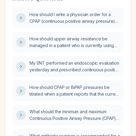
How should I write a physician order for a
CPAP (continuous positive airway pressure)
device set to a continuous pressure of
7 cm H₂O?
How should upper airway resistance be
managed in a patient who is currently using
continuous positive airway pressure (CPAP)
therapy?
My ENT performed an endoscopic evaluation
yesterday and prescribed continuous positive
airway pressure (CPAP) therapy; what steps
should I take to initiate and monitor its use?
How should CPAP or BiPAP pressures be
titrated when a patient reports that the current
inspiratory positive airway pressure of
20 cm H₂O and expiratory positive airway
What should the minimum and maximum
pressure of 10 cm H₂O are too strong?
Continuous Positive Airway Pressure (CPAP)
auto settings be for a 44-year-old male
patient with moderate Obstructive Sleep
What antibiotic regimen is recommended for a