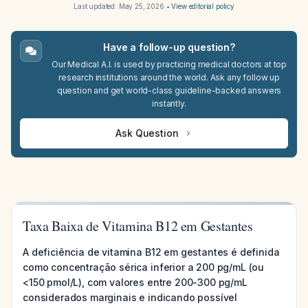
Last updated:
May 25, 2026
•
View editorial policy
Have a follow-up question?
Our Medical A.I. is used by practicing medical doctors at top
research institutions around the world. Ask any follow up
question and get world-class guideline-backed answers
instantly.
Ask Question
Taxa Baixa de Vitamina B12 em Gestantes
A deficiência de vitamina B12 em gestantes é definida
como concentração sérica inferior a 200 pg/mL (ou
<150 pmol/L), com valores entre 200-300 pg/mL
considerados marginais e indicando possível