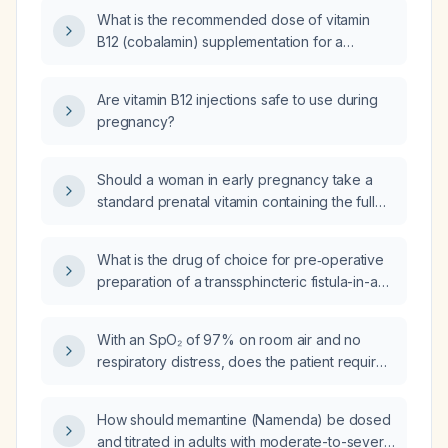
What is the recommended dose of vitamin
B12 (cobalamin) supplementation for a
pregnant woman?
Are vitamin B12 injections safe to use during
pregnancy?
Should a woman in early pregnancy take a
standard prenatal vitamin containing the full
vitamin B complex at typical pregnancy
doses?
What is the drug of choice for pre‑operative
preparation of a transsphincteric fistula-in-ano
with pus points?
With an SpO₂ of 97% on room air and no
respiratory distress, does the patient require
supplemental oxygen?
How should memantine (Namenda) be dosed
and titrated in adults with moderate-to-severe