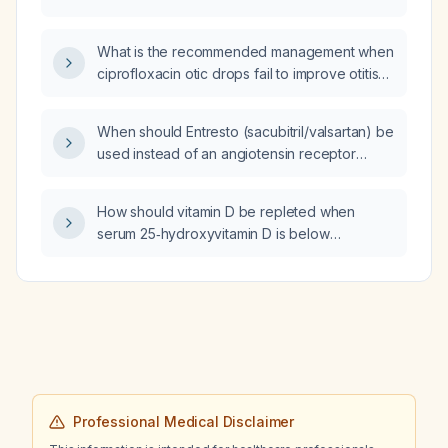
Alzheimer disease, and how should the dose
be adjusted for renal impairment?
What is the recommended management when
ciprofloxacin otic drops fail to improve otitis
externa?
When should Entresto (sacubitril/valsartan) be
used instead of an angiotensin receptor
blocker (ARB) in patients with symptomatic
heart failure with reduced ejection fraction
How should vitamin D be repleted when
who are already on a beta‑blocker and a
serum 25‑hydroxyvitamin D is below
loop diuretic?
30 ng/mL?
Professional Medical Disclaimer