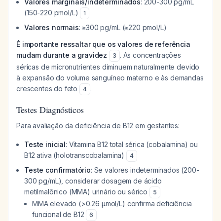
Valores marginais/indeterminados
: 200-300 pg/mL
(150-220 pmol/L)
1
Valores normais
: ≥300 pg/mL (≥220 pmol/L)
É importante ressaltar que os valores de referência
mudam durante a gravidez
. As concentrações
3
séricas de micronutrientes diminuem naturalmente devido
à expansão do volume sanguíneo materno e às demandas
crescentes do feto
.
4
Testes Diagnósticos
Para avaliação da deficiência de B12 em gestantes:
Teste inicial
: Vitamina B12 total sérica (cobalamina) ou
B12 ativa (holotranscobalamina)
4
Teste confirmatório
: Se valores indeterminados (200-
300 pg/mL), considerar dosagem de ácido
metilmalônico (MMA) urinário ou sérico
5
MMA elevado (>0.26 µmol/L) confirma deficiência
funcional de B12
6