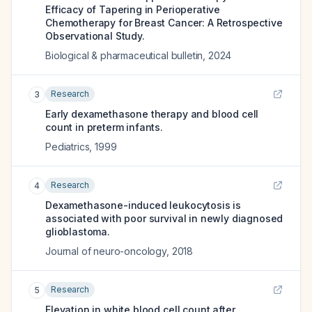
Efficacy of Tapering in Perioperative
Chemotherapy for Breast Cancer: A Retrospective
Observational Study.
Biological & pharmaceutical bulletin
,
2024
Research
3
Early dexamethasone therapy and blood cell
count in preterm infants.
Pediatrics
,
1999
Research
4
Dexamethasone-induced leukocytosis is
associated with poor survival in newly diagnosed
glioblastoma.
Journal of neuro-oncology
,
2018
Research
5
Elevation in white blood cell count after