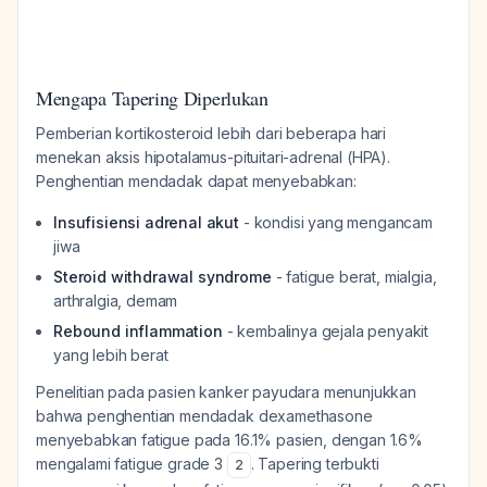
Mengapa Tapering Diperlukan
Pemberian kortikosteroid lebih dari beberapa hari
menekan aksis hipotalamus-pituitari-adrenal (HPA).
Penghentian mendadak dapat menyebabkan:
Insufisiensi adrenal akut
- kondisi yang mengancam
jiwa
Steroid withdrawal syndrome
- fatigue berat, mialgia,
arthralgia, demam
Rebound inflammation
- kembalinya gejala penyakit
yang lebih berat
Penelitian pada pasien kanker payudara menunjukkan
bahwa penghentian mendadak dexamethasone
menyebabkan fatigue pada 16.1% pasien, dengan 1.6%
mengalami fatigue grade 3
. Tapering terbukti
2