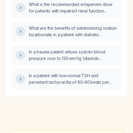
What is the recommended ertapenem dose
for patients with impaired renal function
(creatinine clearance <30 mL/min) or on
intermittent hemodialysis?
What are the benefits of administering sodium
bicarbonate in a patient with diabetic
ketoacidosis who has a serum bicarbonate of
4.8 mmol/L?
In a trauma patient whose systolic blood
pressure rose to 130 mm Hg (diastolic
11 mm Hg) and heart rate dropped to 80 beats
per minute after five minutes, what is the
In a patient with low‑normal TSH and
appropriate next management?
persistent tachycardia of 80–90 beats per
minute, suspected Graves disease, should
methimazole be initiated?