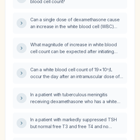
blood cell count?
Can a single dose of dexamethasone cause
an increase in the white blood cell (WBC)
count?
What magnitude of increase in white blood
cell count can be expected after initiating
dexamethasone therapy?
Can a white blood cell count of 19 × 10⁹/L
occur the day after an intramuscular dose of
dexamethasone (Dexamed)?
In a patient with tuberculous meningitis
receiving dexamethasone who has a white
blood cell count of 1,000 cells/µL, what
management steps should be taken?
In a patient with markedly suppressed TSH
but normal free T3 and free T4 and no
symptoms, should methimazole be initiated?