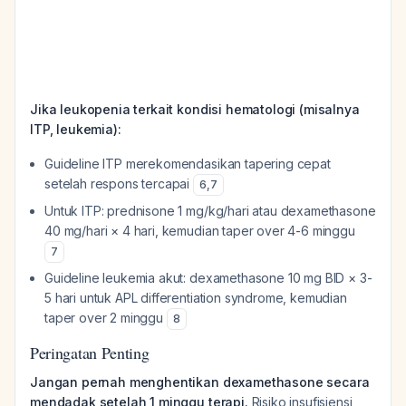
Jika leukopenia terkait kondisi hematologi (misalnya
ITP, leukemia):
Guideline ITP merekomendasikan tapering cepat
setelah respons tercapai
6
,
7
Untuk ITP: prednisone 1 mg/kg/hari atau dexamethasone
40 mg/hari × 4 hari, kemudian taper over 4-6 minggu
7
Guideline leukemia akut: dexamethasone 10 mg BID × 3-
5 hari untuk APL differentiation syndrome, kemudian
taper over 2 minggu
8
Peringatan Penting
Jangan pernah menghentikan dexamethasone secara
mendadak setelah 1 minggu terapi.
Risiko insufisiensi