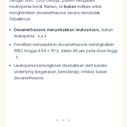
Dengan WBC 1,000 cells/µL, pasien mengalami
neutropenia berat. Namun, ini
bukan
indikasi untuk
menghentikan dexamethasone secara mendadak.
Sebaliknya:
Dexamethasone menyebabkan leukositosis
, bukan
leukopenia
3
,
4
,
5
Penelitian menunjukkan dexamethasone meningkatkan
WBC hingga 4.84 × 10⁹/L dalam 48 jam pada dosis tinggi
5
Leukopenia kemungkinan disebabkan oleh kondisi
underlying (keganasan, kemoterapi, infeksi) bukan
dexamethasone