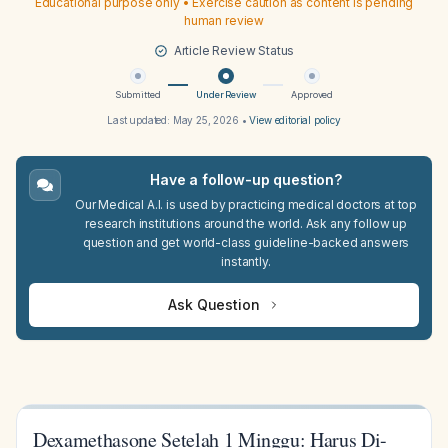
Educational purpose only • Exercise caution as content is pending
human review
Article Review Status
Submitted
Under Review
Approved
Last updated:
May 25, 2026
•
View editorial policy
Have a follow-up question?
Our Medical A.I. is used by practicing medical doctors at top
research institutions around the world. Ask any follow up
question and get world-class guideline-backed answers
instantly.
Ask Question
Dexamethasone Setelah 1 Minggu: Harus Di-