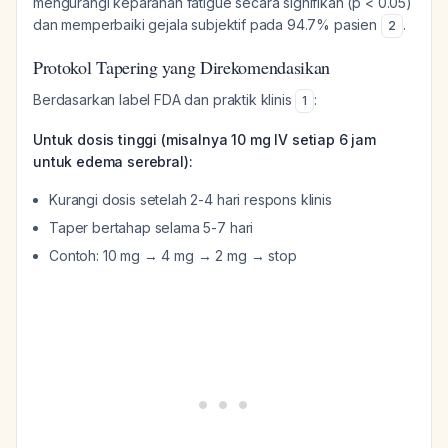
mengurangi keparahan fatigue secara signifikan (p < 0.05)
dan memperbaiki gejala subjektif pada 94.7% pasien
.
2
Protokol Tapering yang Direkomendasikan
Berdasarkan label FDA dan praktik klinis
:
1
Untuk dosis tinggi (misalnya 10 mg IV setiap 6 jam
untuk edema serebral):
Kurangi dosis setelah 2-4 hari respons klinis
Taper bertahap selama 5-7 hari
Contoh: 10 mg → 4 mg → 2 mg → stop