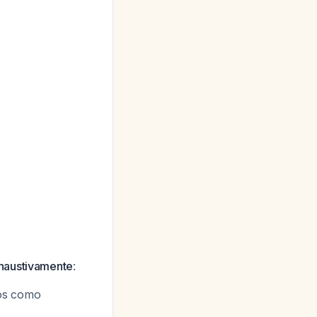
haustivamente
:
cos como