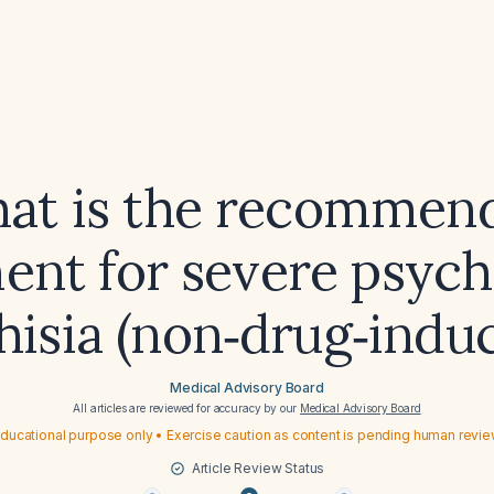
at is the recommen
ent for severe psyc
hisia (non‑drug‑indu
Medical Advisory Board
All articles are reviewed for accuracy by our
Medical Advisory Board
ducational purpose only • Exercise caution as content is pending human revi
Article Review Status