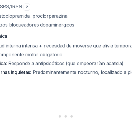
 ISRS/IRSN
2
etoclopramida, proclorperazina
tros bloqueadores dopaminérgicos
nica
tud interna intensa + necesidad de moverse que alivia tempor
componente motor obligatorio
ica
: Responde a antipsicóticos (que empeorarían acatisia)
rnas inquietas
: Predominantemente nocturno, localizado a p