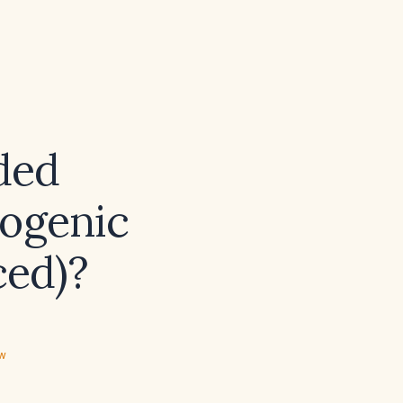
ded
hogenic
ced)?
ew