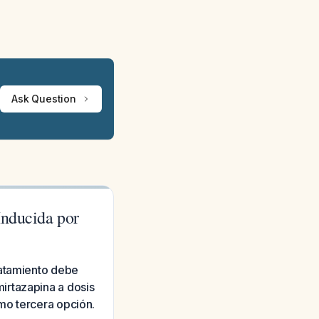
Ask Question
Inducida por
ratamiento debe
irtazapina a dosis
mo tercera opción.