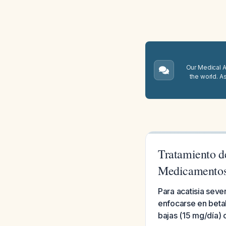
Our Medical A.
the world. A
Tratamiento d
Medicamentos
Para acatisia sev
enfocarse en beta
bajas (15 mg/día)