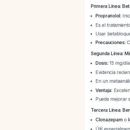
Primera Línea: Be
Propranolol
: In
Es el tratamient
Usar betabloque
Precauciones
: 
Segunda Línea: Mi
Dosis
: 15 mg/día
Evidencia recien
En un metaanáli
Ventaja
: Excelen
Puede mejorar s
Tercera Línea: Be
Clonazepam
o
Útil especialmen