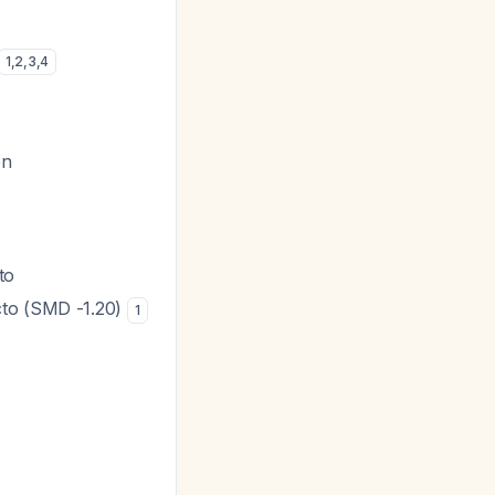
1
,
2
,
3
,
4
ón
to
cto (SMD -1.20)
1