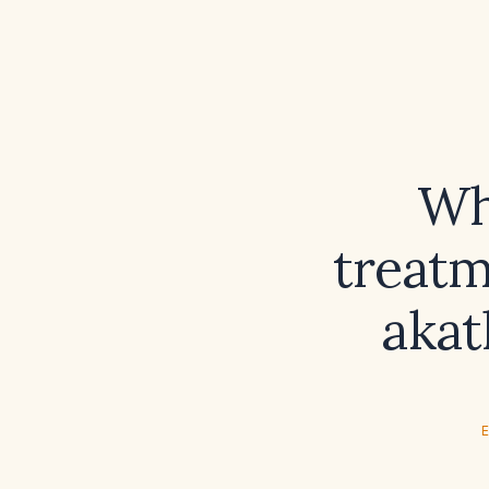
Wh
treatm
akat
E