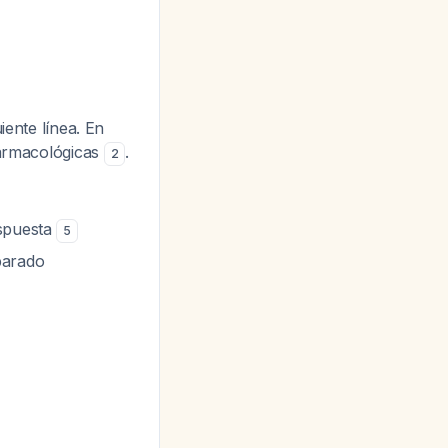
iente línea. En
farmacológicas
.
2
espuesta
5
parado