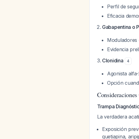
Perfil de segu
Eficacia demo
Gabapentina o P
Moduladores d
Evidencia pre
Clonidina
4
Agonista alfa
Opción cuando
Consideraciones 
Trampa Diagnóstic
La verdadera acat
Exposición previ
quetiapina, aripi