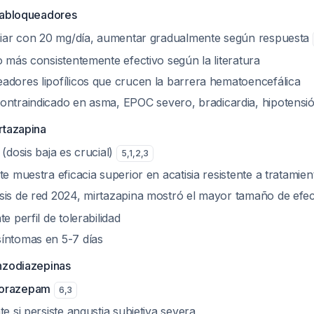
tabloqueadores
iciar con 20 mg/día, aumentar gradualmente según respuesta
o más consistentemente efectivo según la literatura
adores lipofílicos que crucen la barrera hematoencefálica
Contraindicado en asma, EPOC severo, bradicardia, hipotensi
rtazapina
 (dosis baja es crucial)
5
,
1
,
2
,
3
te muestra eficacia superior en acatisia resistente a tratamien
sis de red 2024, mirtazapina mostró el mayor tamaño de efe
te perfil de tolerabilidad
íntomas en 5-7 días
nzodiazepinas
lorazepam
6
,
3
te si persiste angustia subjetiva severa