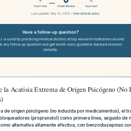
Submitted
Under Review
Approved
Last updated:
May 25, 2026
•
View editorial policy
Have a follow-up question?
I. is used by practicing medical doctors at top research institutions around
sk any follow up question and get world-class guideline-backed answers
instantly.
e la Acatisia Extrema de Origen Psicógeno (No 
)
era de origen psicógeno (no inducida por medicamentos), el t
bloqueadores (propranolol) como primera línea, seguido de m
 como alternativa altamente efectiva, con benzodiazepinas co