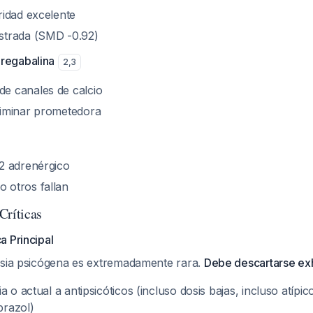
ridad excelente
strada (SMD -0.92)
regabalina
2
,
3
e canales de calcio
liminar prometedora
-2 adrenérgico
 otros fallan
Críticas
a Principal
isia psicógena es extremadamente rara.
Debe descartarse ex
a o actual a antipsicóticos (incluso dosis bajas, incluso atípi
prazol)