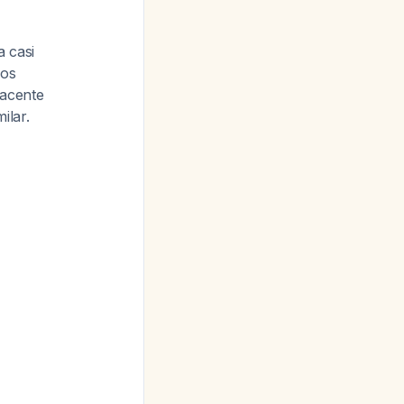
a casi
ios
yacente
ilar.