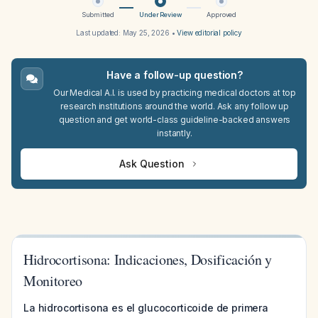
Submitted
Under Review
Approved
Last updated:
May 25, 2026
•
View editorial policy
Have a follow-up question?
Our Medical A.I. is used by practicing medical doctors at top
research institutions around the world. Ask any follow up
question and get world-class guideline-backed answers
instantly.
Ask Question
Hidrocortisona: Indicaciones, Dosificación y
Monitoreo
La hidrocortisona es el glucocorticoide de primera