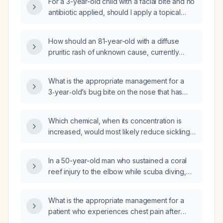
For a 3-year-old child with a facial bite and no
antibiotic applied, should I apply a topical
antibiotic first, use hydrocortisone cream, or
both?
How should an 81-year-old with a diffuse
pruritic rash of unknown cause, currently
self‑treating with over‑the‑counter
hydrocortisone, be evaluated and managed?
What is the appropriate management for a
3‑year‑old’s bug bite on the nose that has
become markedly red and raised after using
antibiotic ointment and hydrocortisone cream?
Which chemical, when its concentration is
increased, would most likely reduce sickling
of red blood cells from a patient homozygous
for the β‑globin E6V (hemoglobin S) mutation?
In a 50-year-old man who sustained a coral
reef injury to the elbow while scuba diving,
presenting with erythema, inflammation, and
swelling, what is the best first-line antibiotic?
What is the appropriate management for a
patient who experiences chest pain after
chest tube insertion?