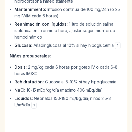
hidrocortisona inmediatamente
Mantenimiento:
Infusión continua de 100 mg/24h (o 25
mg IV/IM cada 6 horas)
Reanimación con líquidos:
1 litro de solución salina
isotónica en la primera hora, ajustar según monitoreo
hemodinámico
Glucosa:
Añadir glucosa al 10% si hay hipoglucemia
1
Niños prepuberales:
Dosis:
2 mg/kg cada 6 horas por goteo IV o cada 6-8
horas IM/SC
Rehidratación:
Glucosa al 5-10% si hay hipoglucemia
NaCl:
10-15 mEq/kg/día (máximo 408 mEq/día)
Líquidos:
Neonatos 150-180 mL/kg/día; niños 2.5-3
L/m²/día
1