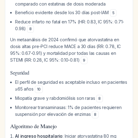
comparado con estatinas de dosis moderada
Beneficio evidente desde los 30 días post-IAM
5
Reduce infarto no fatal en 17% (HR: 0.83, IC 95%: 0.71-
0.98)
8
Un metaanálisis de 2024 confirmó que atorvastatina en
dosis altas pre-PCI reduce MACE a 30 días (RR: 0.78, IC
95%: 0.67-0.91) y mortalidad por todas las causas en
STEMI (RR: 0.28, IC 95%: 0.10-0.81)
9
Seguridad
El perfil de seguridad es aceptable incluso en pacientes
≥65 años
10
Miopatía grave y rabdomiólisis son raras
8
Monitorear transaminasas: 1% de pacientes requieren
suspensión por elevación de enzimas
8
Algoritmo de Manejo
Al ingreso hospitalario
: Iniciar atorvastatina 80 mg