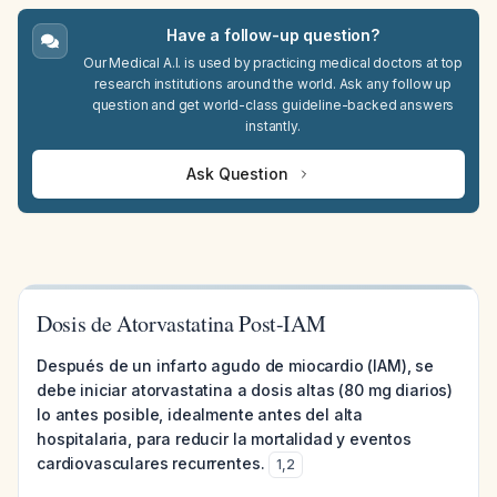
Have a follow-up question?
Our Medical A.I. is used by practicing medical doctors at top
research institutions around the world. Ask any follow up
question and get world-class guideline-backed answers
instantly.
Ask Question
Dosis de Atorvastatina Post-IAM
Después de un infarto agudo de miocardio (IAM), se
debe iniciar atorvastatina a dosis altas (80 mg diarios)
lo antes posible, idealmente antes del alta
hospitalaria, para reducir la mortalidad y eventos
cardiovasculares recurrentes.
1
,
2