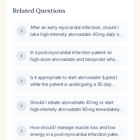
Related Questions
After an early myocardial infarction, should I
take high‑intensity atorvastatin 40 mg daily or
a lower dose of 20 mg?
In a post‑myocardial infarction patient on
high‑dose atorvastatin and bisoprolol who
reports muscle loss and low energy, what
blood tests should be ordered to differentiate
Is it appropriate to start atorvastatin (Lipitor)
cardiac from pulmonary causes of chest
while the patient is undergoing a 30‑day
tightness?
cardiac monitor?
Should I initiate atorvastatin 40 mg or start
high‑intensity atorvastatin 80 mg immediately
when acute coronary syndrome is suspected,
regardless of lipid profile?
How should I manage muscle loss and low
energy in a post‑myocardial infarction patient