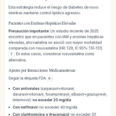
Esta estrategia reduce el riesgo de diabetes de novo
mientras mantiene control lipídico agresivo.
Pacientes con Enzimas Hepáticas Elevadas
Precaución importante
: Un estudio reciente de 2025
encontró que en pacientes con IAM y enzimas hepáticas
elevadas, atorvastatina se asoció con mayor mortalidad
comparada con rosuvastatina (HR: 1.29, IC 95%: 1.10-1.51)
. En estos casos, considerar rosuvastatina como
7
alternativa.
Ajustes por Interacciones Medicamentosas
Según la etiqueta FDA
:
6
Con antivirales
(saquinavir+ritonavir,
darunavir+ritonavir, fosamprenavir, elbasvir+grazoprevir,
letermovir):
no exceder 20 mg/día
Con nelfinavir
: no exceder 40 mg/día
Con claritromicina o itraconazol
: no exceder 20