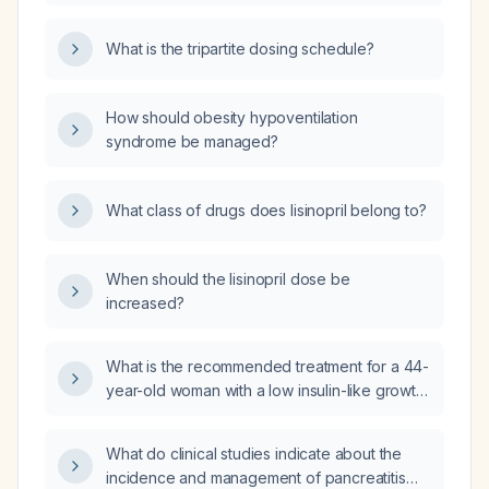
taking high‑dose atorvastatin and bisoprolol?
What is the tripartite dosing schedule?
How should obesity hypoventilation
syndrome be managed?
What class of drugs does lisinopril belong to?
When should the lisinopril dose be
increased?
What is the recommended treatment for a 44-
year-old woman with a low insulin-like growth
factor 1 (IGF‑1) level of 24 µg/L?
What do clinical studies indicate about the
incidence and management of pancreatitis