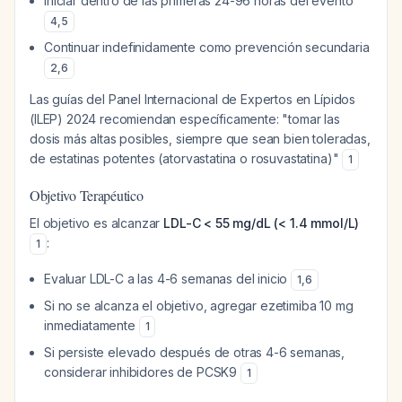
Iniciar dentro de las primeras 24-96 horas del evento
4
,
5
Continuar indefinidamente como prevención secundaria
2
,
6
Las guías del Panel Internacional de Expertos en Lípidos
(ILEP) 2024 recomiendan específicamente: "tomar las
dosis más altas posibles, siempre que sean bien toleradas,
de estatinas potentes (atorvastatina o rosuvastatina)"
1
Objetivo Terapéutico
El objetivo es alcanzar
LDL-C < 55 mg/dL (< 1.4 mmol/L)
:
1
Evaluar LDL-C a las 4-6 semanas del inicio
1
,
6
Si no se alcanza el objetivo, agregar ezetimiba 10 mg
inmediatamente
1
Si persiste elevado después de otras 4-6 semanas,
considerar inhibidores de PCSK9
1