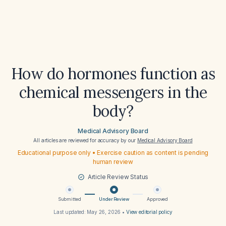
How do hormones function as
chemical messengers in the
body?
Medical Advisory Board
All articles are reviewed for accuracy by our
Medical Advisory Board
Educational purpose only • Exercise caution as content is pending
human review
Article Review Status
Submitted
Under Review
Approved
Last updated:
May 26, 2026
•
View editorial policy