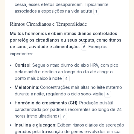
cessa, esses efeitos desaparecem. Tipicamente
associados a exposições na vida adulta
1
Ritmos Circadianos e Temporalidade
Muitos hormônios exibem ritmos diários controlados
por relógios circadianos ou seus outputs, como ritmos
de sono, atividade e alimentação.
Exemplos
6
importantes:
Cortisol
: Segue o ritmo diurno do eixo HPA, com pico
pela manhã e declínio ao longo do dia até atingir o
ponto mais baixo à noite
4
Melatonina
: Concentrações mais altas no leite materno
durante a noite, regulando o ciclo sono-vigília
4
Hormônio do crescimento (GH)
: Produção pulsátil
caracterizada por padrões recorrentes ao longo de 24
horas (ritmo ultradiano)
7
Insulina e glucagon
: Exibem ritmos diários de secreção
gerados pela transcrição de genes envolvidos em sua