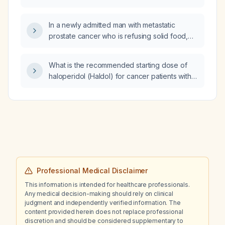
(DMDD) during adolescence—can DMDD
remain the primary diagnosis, or should an
In a newly admitted man with metastatic
unspecified mood disorder be used if the
prostate cancer who is refusing solid food,
diagnosis is uncertain?
tolerating only Ensure, and experiencing
intermittent vomiting while on Marinol
What is the recommended starting dose of
(dronabinol), should we continue the
haloperidol (Haldol) for cancer patients with
medication?
delirium, nausea, or severe agitation?
Professional Medical Disclaimer
This information is intended for healthcare professionals.
Any medical decision-making should rely on clinical
judgment and independently verified information. The
content provided herein does not replace professional
discretion and should be considered supplementary to