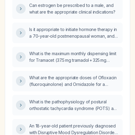
Can estrogen be prescribed to a male, and
what are the appropriate clinical indications?
Is it appropriate to initiate hormone therapy in
a 70-year-old postmenopausal woman, and
what regimen and monitoring should be
used?
What is the maximum monthly dispensing limit
for Tramacet (37.5 mg tramadol + 325 mg
acetaminophen) prescribed three times daily
in a 77‑year‑old patient with moderate renal
What are the appropriate doses of Ofloxacin
impairment?
(fluoroquinolone) and Ornidazole for a
13‑year‑old child weighing 53 kilograms?
What is the pathophysiology of postural
orthostatic tachycardia syndrome (POTS) and
how can staff understanding be improved to
enhance patient wellbeing?
An 18-year-old patient previously diagnosed
with Disruptive Mood Dysregulation Disorder